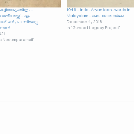
ച്ചിരാജ്യചരിത്രം –
1946 – Indo-Aryan loan-words in
ത്തിലേയ്ക്കു് – എ.
Malayalam – കെ. ഗോദവർമ്മ
രിയർ, പാണ്ടിയാട്ടു
December 4, 2018
േനോൻ
In "Gundert Legacy Project"
021
ic Nedumparambil"