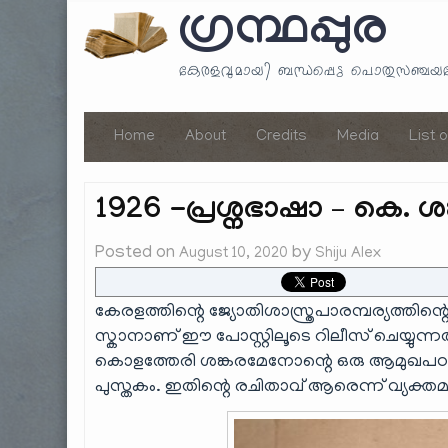
ഗ്രന്ഥപ്പുര
കേരളവുമായി ബന്ധപ്പെട്ട പൊതുസഞ്ച
Home
About
Credits
Media
List 
1926 -പ്രശ്നഭാഷാ – കെ.
Posted on
by
August 10, 2020
Shiju Alex
കേരളത്തിന്റെ ജ്യോതിശാസ്ത്രപാരമ്പര്യത്തിന്
സ്കാനാണ് ഈ പോസ്റ്റിലൂടെ റിലീസ് ചെയ്യു
കൊളത്തേരി ശങ്കരമേനോന്റെ ഒരു ആമുഖപഠനവും
പുസ്തകം. ഇതിന്റെ രചിതാവ് ആരെന്ന് വ്യക