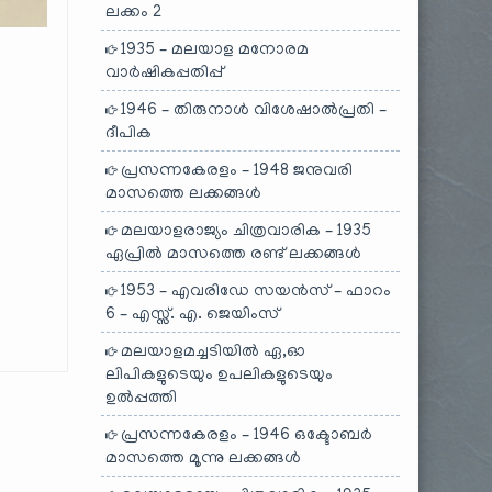
ലക്കം 2
1935 – മലയാള മനോരമ
വാർഷികപ്പതിപ്പ്
1946 – തിരുനാൾ വിശേഷാൽപ്രതി –
ദീപിക
പ്രസന്നകേരളം – 1948 ജനുവരി
മാസത്തെ ലക്കങ്ങൾ
മലയാളരാജ്യം ചിത്രവാരിക – 1935
ഏപ്രിൽ മാസത്തെ രണ്ട് ലക്കങ്ങൾ
1953 – എവരിഡേ സയൻസ് – ഫാറം
6 – എസ്സ്. എ. ജെയിംസ്
മലയാളമച്ചടിയിൽ ഏ,ഓ
ലിപികളുടെയും ഉപലികളുടെയും
ഉൽപ്പത്തി
പ്രസന്നകേരളം – 1946 ഒക്ടോബർ
മാസത്തെ മൂന്നു ലക്കങ്ങൾ