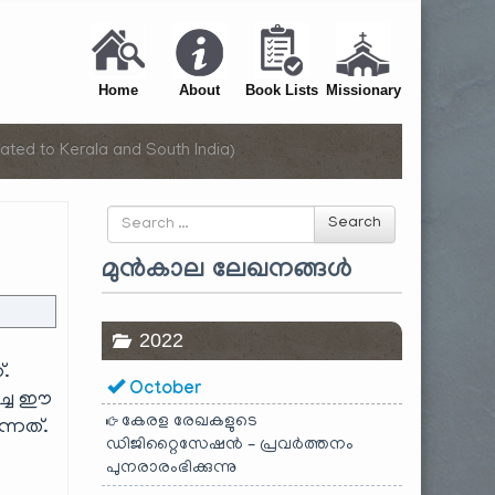
Home
About
Book Lists
Missionary
ated to Kerala and South India)
Search
Search
for
മുൻകാല ലേഖനങ്ങൾ
2022
.
October
ിച്ച ഈ
കേരള രേഖകളുടെ
്നത്.
ഡിജിറ്റൈസേഷൻ – പ്രവർത്തനം
പുനരാരംഭിക്കുന്നു