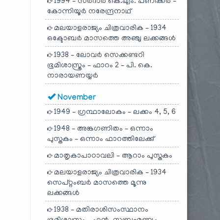
1994 – സർദാർ കെ.എം. പണിക്കർ –
കോന്നിയൂർ നരേന്ദ്രനാഥ്
മലയാളരാജ്യം ചിത്രവാരിക – 1934
ഒക്ടോബർ മാസത്തെ അഞ്ചു ലക്കങ്ങൾ
1938 – ലോവർ സെക്കണ്ടറി
ഭൂമിശാസ്ത്രം – ഫാറം 2 – പി. കെ.
നാരായണയ്യർ
November
1949 – ഗ്രന്ഥാലോകം – ലക്കം 4, 5, 6
1948 – അങ്കഗണിതം – ഒന്നാം
പുസ്തകം – ഒന്നാം ഫാറത്തിലേക്കു്
മാതൃകാപാഠാവലി – ആറാം പുസ്തകം
മലയാളരാജ്യം ചിത്രവാരിക – 1934
സെപ്റ്റംബർ മാസത്തെ മൂന്നു
ലക്കങ്ങൾ
1938 – മതിരാശിസംസ്ഥാനം