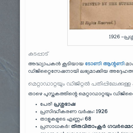
1926 -പ്
കടപ്പാട്
അദ്ധ്യാപകൻ കൂടിയായ
ടോണി ആന്റണി
മാ
ഡിജിറ്റൈസേഷനായി ലഭ്യമാക്കിയ അദ്ദേഹത്തി
മെറ്റാഡാറ്റയും ഡിജിറ്റൽ പതിപ്പിലേക്കുള്ള
താഴെ പുസ്തകത്തിന്റെ മെറ്റാഡാറ്റയും ഡിജിറ്റ
പേര്:
പ്രശ്നഭാഷ
പ്രസിദ്ധീകരണ വർഷം:
1926
താളുകളുടെ എണ്ണം:
68
പ്രസാധകർ:
തിരുവിതാംകൂർ ഗവർമ്മെന്