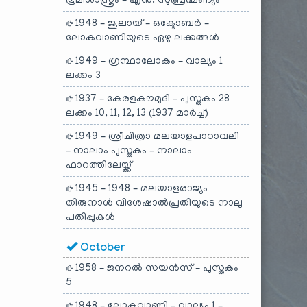
ഭൂമിശാസ്ത്രം – എൻ. സുബ്രഹ്മണ്യം
1948 – ജൂലായ് – ഒക്ടോബർ –
ലോകവാണിയുടെ ഏഴു ലക്കങ്ങൾ
1949 – ഗ്രന്ഥാലോകം – വാല്യം 1
ലക്കം 3
1937 – കേരളകൗമുദി – പുസ്തകം 28
ലക്കം 10, 11, 12, 13 (1937 മാർച്ച്)
1949 – ശ്രീചിത്രാ മലയാളപാഠാവലി
– നാലാം പുസ്തകം – നാലാം
ഫാറത്തിലേയ്ക്ക്
1945 – 1948 – മലയാളരാജ്യം
തിരുനാൾ വിശേഷാൽപ്രതിയുടെ നാലു
പതിപ്പുകൾ
October
1958 – ജനറൽ സയൻസ് – പുസ്തകം
5
1948 – ലോകവാണി – വാല്യം 1 –