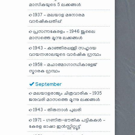
മാസികയുടെ 5 ലക്കങ്ങൾ
1937 – മലയാള മനോരമ
വാർഷികപ്പതിപ്പ്
പ്രസന്നകേരളം – 1946 ജൂലൈ
മാസത്തെ മൂന്നു ലക്കങ്ങൾ
1943 – കാഞ്ഞിരപ്പള്ളി സഹൃദയ
വായനശാലയുടെ വാർഷിക ഗ്രന്ഥം
1958 – മഹാത്മാഗാന്ധികാളേജ്
സ്മാരക ഗ്രന്ഥം
September
മലയാളരാജ്യം ചിത്രവാരിക – 1935
ജനുവരി മാസത്തെ മൂന്നു ലക്കങ്ങൾ
1943 – തിരുനാൾ പുലരി
1971 – ഗണിത-ഭൗതിക പട്ടികകൾ –
കേരള ഭാഷാ ഇൻസ്റ്റിറ്റ്യൂട്ട്