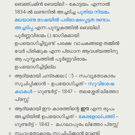
ബെഞ്ചമിൻ ബെയിലി – കോട്ടയം. എന്നാൽ
1834-ൽ ലണ്ടനിൽ അച്ചടിച്ച
പുതിയ നിയമം
മലയാണ്മ ഭാഷയിൽ പരിഭാഷപ്പെട്ടത രണ്ടാം
അച്ചടിപ്പ
എന്ന പുസ്തകത്തിൽ ബെയിലി
പൂർണ്ണവിരാമം (.) ഭാഗികമായി
ഉപയൊഗിച്ചിട്ടുണ്ട്. പക്ഷെ വാചകങ്ങളെ തമ്മിൽ
വേർ പിരിക്കുക എന്ന പ്രധാന ആവശ്യത്തിനു
ആ പുസ്തകത്തിൽ പൂർണ്ണവിരാമം
ഉപയൊഗിച്ചിട്ടില്ല.
ആദ്യമായി ചന്ദ്രക്കല ( ്) – സംവൃതോകാരം
സൂചിപ്പിക്കാൻ – ഉപയോഗിച്ചത് –
സുവിശേഷ
കഥകൾ
– ഗുണ്ടർട്ട് – 1847 – തലശ്ശേരി ലിത്തോ
പ്രസ്സ്.
ആദ്യമായി ഈ-കാരത്തിന്റെ
ഈ
എന്ന രൂപം
അച്ചടിയിൽ ഉപയോഗിച്ചത് –
കേരളോല്പത്തി
–
ഗുണ്ടർട്ട് – 1843 – മംഗലാപുരം ലിത്തോ പ്രസ്സ്
സംവൃതോകാരം സൂചിപ്പിക്കാൻ വേണ്ടി