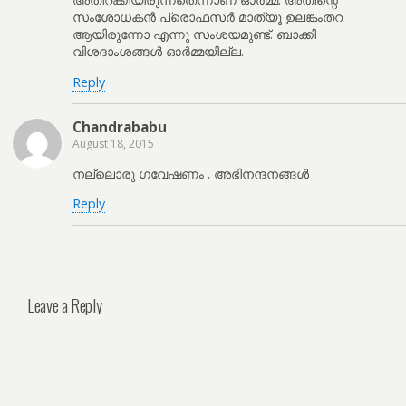
സംശോധകൻ പ്രൊഫസർ മാത്യൂ ഉലങ്കംതറ
ആയിരുന്നോ എന്നു സംശയമുണ്ട്. ബാക്കി
വിശദാംശങ്ങൾ ഓർമ്മയില്ല.
Reply
Chandrababu
August 18, 2015
നല്ലൊരു ഗവേഷണം . അഭിനന്ദനങ്ങൾ .
Reply
Leave a Reply