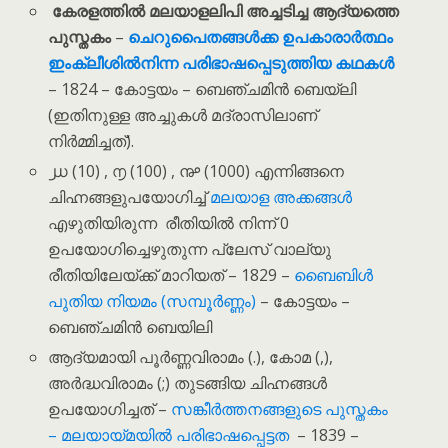
കേരളത്തിൽ മലയാളലിപി അച്ചടിച്ച ആദ്യത്തെ
പുസ്തകം
–
ചെറുപൈതങ്ങൾക്ക ഉപകാരാർത്ഥം
ഇംക്ലീശിൽനിന്ന പരിഭാഷപ്പെടുത്തിയ കഥകൾ
– 1824 – കോട്ടയം – ബെഞ്ചമിൻ ബെയ്‌ലി
(ഇതിനുള്ള അച്ചുകൾ മദ്രാസിലാണ്
നിർമ്മിച്ചത്).
൰ (10) , ൱ (100) , ൲ (1000) എന്നിങ്ങനെ
ചിഹ്നങ്ങളുപയോഗിച്ച്
മലയാള അക്കങ്ങൾ
എഴുതിയിരുന്ന രീതിയിൽ നിന്ന് 0
ഉപയോഗിച്ചെഴുതുന്ന പ്ലേസ് വാല്യു
രീതിയിലേയ്ക്ക് മാറിയത് – 1829 –
ബൈബിൾ
പുതിയ നിയമം (സമ്പൂർണ്ണം)
– കോട്ടയം –
ബെഞ്ചമിൻ ബെയിലി
ആദ്യമായി പൂർണ്ണവിരാമം (.), കോമ (,),
അർദ്ധവിരാമം (;) തുടങ്ങിയ ചിഹ്നങ്ങൾ
ഉപയോഗിച്ചത് –
സങ്കീർത്തനങ്ങളുടെ പുസ്തകം
– മലയായ്മയിൽ പരിഭാഷപ്പെട്ടത
– 1839 –