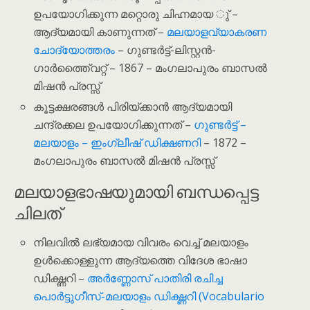
ഉപയോഗിക്കുന്ന മറ്റൊരു ചിഹ്നമായ ു് –
ആദ്യമായി കാണുന്നത് –
മലയാളവ്യാകരണ
ചോദ്യോത്തരം
– ഗുണ്ടർട്ട്-ലിസ്റ്റൻ-
ഗാര്‍ത്തൈ്വറ്റ് – 1867 – മംഗലാപുരം ബാസൽ
മിഷൻ പ്രസ്സ്
കൂട്ടക്ഷരങ്ങൾ പിരിയ്ക്കാൻ ആദ്യമായി
ചന്ദ്രക്കല ഉപയോഗിക്കുന്നത് –
ഗുണ്ടർട്ട് –
മലയാളം – ഇംഗ്ലീഷ് ഡിക്ഷണറി
– 1872 –
മംഗലാപുരം ബാസൽ മിഷൻ പ്രസ്സ്
മലയാളഭാഷയുമായി ബന്ധപ്പെട്ട
ചിലത്
നിലവിൽ ലഭ്യമായ വിവരം വെച്ച് മലയാളം
ഉൾക്കൊള്ളുന്ന ആദ്യത്തെ വിദേശ ഭാഷാ
ഡിക്ഷ്ണറി –
അർണ്ണോസ് പാതിരി രചിച്ച
പൊർട്ടുഗീസ്-മലയാളം ഡിക്ഷ്ണറി (Vocabulario