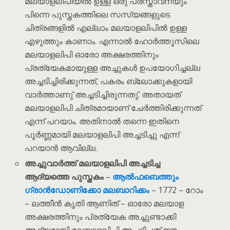
മലയാളലിപിയിൽ ഉള്ള ഒരു പ്രസ്താവനയും
പിന്നെ പുസ്തകത്തിലെ സസ്യങ്ങളുടെ
ചിത്രങ്ങളിൽ എല്ലാം മലയാളലിപിൽ ഉള്ള
എഴുത്തും കാണാം. എന്നാൽ ഹോർത്തൂസിലെ
മലയാളലിപി ഓരോ അക്ഷരത്തിനും
പ്രത്യേകമായുള്ള അച്ചുകൾ ഉപയോഗിച്ചല്ല
അച്ചടിച്ചിരിക്കുന്നത്, പകരം ബ്ലോക്കുകളായി
വാർത്താണു് അച്ചടിച്ചിരുന്നതു്. അതായത്
മലയാളലിപി ചിത്രമായാണ് ചേർത്തിരിക്കുന്നത്
എന്ന് പറയാം. അതിനാൽ തന്നെ ഇതിനെ
പൂർണ്ണമായി മലയാളലിപി അച്ചടിച്ചു എന്ന്
പറയാൻ ആവില്ല.
അച്ചുവാർത്ത് മലയാളലിപി അച്ചടിച്ച
ആദ്യത്തെ പുസ്തകം
–
ആൽഫബെത്തും
ഗ്രാൻഡോണിക്കോ മലബാറിക്കം
– 1772 – റോം
– ലത്തീൻ കൃതി ആണിത് – ഓരോ മലയാള
അക്ഷരത്തിനും പ്രത്യേക അച്ചുണ്ടാക്കി