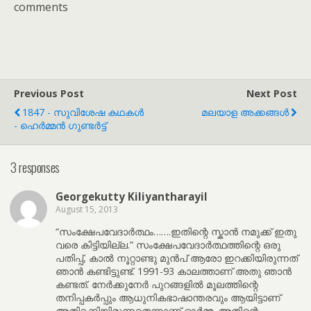
comments
Previous Post
Next Post
1847 - സുവിശേഷ കഥകൾ
മലയാള അക്കങ്ങൾ
- ഹെർമ്മൻ ഗുണ്ടർട്ട്
3 responses
Georgekutty Kiliyantharayil
August 15, 2013
“സംക്ഷേപവേദാർത്ഥം…….ഇതിന്റെ സ്കാൻ നമുക്ക് ഇതു
വരെ കിട്ടിയില്ല.” സംക്ഷേപവേദാർത്ഥത്തിന്റെ ഒരു
പതിപ്പ്, കാൽ നൂറ്റാണ്ടു മുൻപ് ആരോ ഇറക്കിയിരുന്നത്
ഞാൻ കണ്ടിട്ടുണ്ട്. 1991-93 കാലത്താണ് അതു ഞാൻ
കണ്ടത്. നേർക്കുനേർ പുറങ്ങളിൽ മൂലത്തിന്റെ
തനിപ്പകർപ്പും ആധുനികഭാഷാന്തരവും ആയിട്ടാണ്
അതിറക്കിയിരുന്നതെന്നാണ് ഓർമ്മ. അതിന്റെ