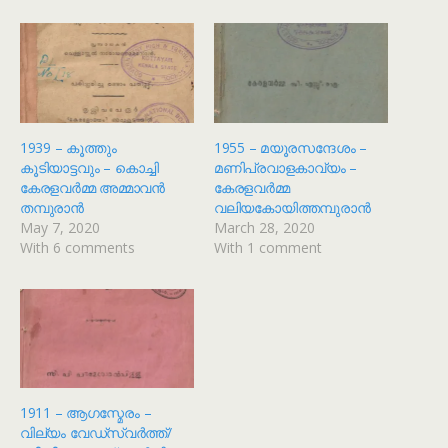
1939 – കൂത്തും
1955 – മയൂരസന്ദേശം –
കൂടിയാട്ടവും – കൊച്ചി
മണിപ്രവാളകാവ്യം –
കേരളവർമ്മ അമ്മാവൻ
കേരളവർമ്മ
തമ്പുരാൻ
വലിയകോയിത്തമ്പുരാൻ
May 7, 2020
March 28, 2020
With 6 comments
With 1 comment
1911 – ആഗസ്മേരം –
വില്യം വേഡ്‌സ്‌വർത്ത്/