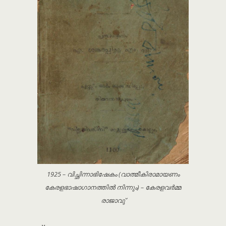
1925 – വിച്ഛിന്നാഭിഷേകം (വാത്മീകിരാമായണം
കേരളഭാഷാഗാനത്തിൽ നിന്നും) – കേരളവർമ്മ
രാജാവു്