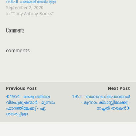
സീ.പീ. പരമേശ്വരൻപിള്ള
September 2, 2020
In "Tony Antony Books"
Comments
comments
Previous Post
Next Post
1954 - കേരളത്തിലെ
1952 - ബാലഗണിതപാഠങ്ങൾ
വീരപുരുഷന്മാർ - മൂന്നാം
- മൂന്നാം ക്ലാസ്സിലേക്കു് -
ഫാറത്തിലേക്കു് - ഏ.
റേച്ചൽ തരകൻ
ശങ്കരപ്പിള്ള