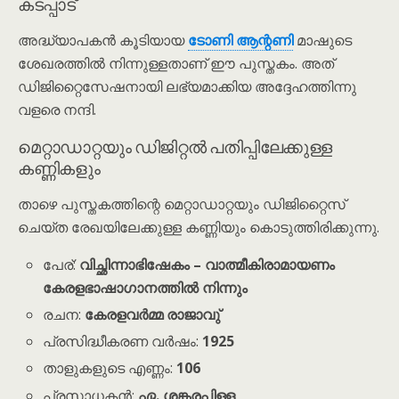
കടപ്പാട്
അദ്ധ്യാപകൻ കൂടിയായ
ടോണി ആന്റണി
മാഷുടെ
ശേഖരത്തിൽ നിന്നുള്ളതാണ് ഈ പുസ്തകം. അത്
ഡിജിറ്റൈസേഷനായി ലഭ്യമാക്കിയ അദ്ദേഹത്തിന്നു
വളരെ നന്ദി.
മെറ്റാഡാറ്റയും ഡിജിറ്റൽ പതിപ്പിലേക്കുള്ള
കണ്ണികളും
താഴെ പുസ്തകത്തിന്റെ മെറ്റാഡാറ്റയും ഡിജിറ്റൈസ്
ചെയ്ത രേഖയിലേക്കുള്ള കണ്ണിയും കൊടുത്തിരിക്കുന്നു.
പേര്:
വിച്ഛിന്നാഭിഷേകം – വാത്മീകിരാമായണം
കേരളഭാഷാഗാനത്തിൽ നിന്നും
രചന:
കേരളവർമ്മ രാജാവു്
പ്രസിദ്ധീകരണ വർഷം:
1925
താളുകളുടെ എണ്ണം:
106
പ്രസാധകൻ:
ഏ. ശങ്കരപ്പിള്ള