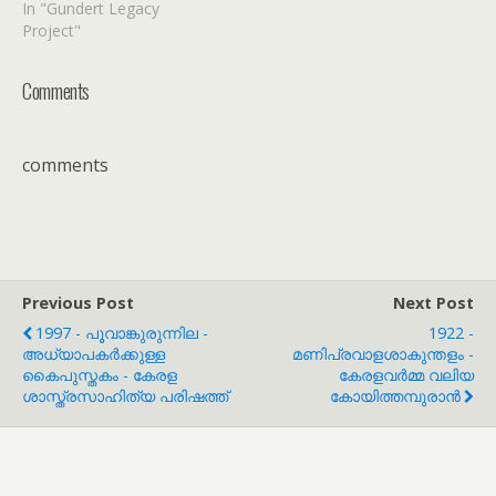
In "Gundert Legacy
Project"
Comments
comments
Previous Post
Next Post
1997 - പൂവാങ്കുരുന്നില -
1922 -
അധ്യാപകർക്കുള്ള
മണിപ്രവാളശാകുന്തളം -
കൈപുസ്തകം - കേരള
കേരളവർമ്മ വലിയ
ശാസ്ത്രസാഹിത്യ പരിഷത്ത്
കോയിത്തമ്പുരാൻ