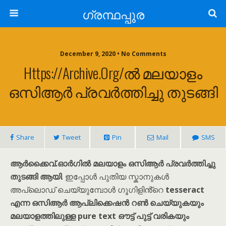
ഗ്രന്ഥപ്പുര
December 9, 2020 • No Comments
Https://archive.org/ൽ മലയാളം
ഒസിആർ പ്രവർത്തിച്ചു തുടങ്ങി
Share
Tweet
Pin
Mail
SMS
ആർക്കൈവ്.ഓർഗിൽ മലയാളം ഒസിആർ പ്രവർത്തിച്ചു
തുടങ്ങി ആയി
. ഇപ്പോൾ പുതിയ സ്കാനുകൾ
അപ്‌ലൊഡ് ചെയ്യുമ്പോൾ ഗൂഗിളിൻ്റെ
tesseract
എന്ന ഒസിആർ ആപ്ലിക്കെഷൻ റൺ ചെയ്യുകയും
മലയാളത്തിലുള്ള pure text ഔട്ട് പുട്ട് വരികയും