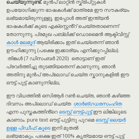
ചെയ്യുന്നുണ്ട്.
മുൻപ് ലാറ്റിൻ സ്ക്രിപ്റ്റുകൾ
ഉപയോഗിക്കുന്ന ഭാഷകൾക്ക് മാത്രമേ ഈ സൗകര്യം
ലഭ്യമായിരുന്നുള്ളൂ. ഇപ്പോൾ അത് ഇന്ത്യൻ
ഭാഷകൾക്ക് കൂടെ എക്സ്റ്റെൻ്റ് ചെയ്തതാണെന്ന്
തോന്നുന്നു. പ്രമുഖ പബ്ലിക്ക് ഡൊമൈൻ ആക്ടിവിസ്റ്റ്
കാൾ മലമൂദ്
ആയിരിക്കാം ഇത് ചെയ്തെന്ന് ഞാൻ
ഊഹിക്കുന്നു (പക്ഷെ ഇക്കാര്യം എനിക്കുറപ്പില്ല).
തിങ്കൾ (7 ഡിസംബർ 2020) തൊട്ടാണ് ഇത്
പ്രവർത്തിച്ചു തുടങ്ങിയതെന്ന് കാണുന്നു. ഞാൻ
അതിനു മുൻപ് അപ്‌ലോഡ് ചെയ്ത സ്കാനുകളിൽ ഈ
ഔട്ട് പുട്ട് കാണുന്നില്ല,
ഈ വിധത്തിൽ ഒസിആർ റൺ ചെയ്ത, ഞാൻ കഴിഞ്ഞ
ദിവസം അപ്‌ലൊഡ് ചെയ്ത
ശാർങ്ഗധരസംഹിത
എന്ന പുസ്തകത്തിൻ്റെ
ടെസ്റ്റ് ഔട്ട്പുട്ട്
ഈ ലിങ്കിലൂടെ
കാണാം. pure text ഔട്ട് പുട്ടിനു പുറമെ
ടെസ്റ്റ് ലെയർ
ഉള്ള പിഡീഫ് കൂടെ
ഇനി മുതൽ
ലഭ്യമാകും. പക്ഷെ ഇത് 100% കൃത്യമായ ഔട്ട് പുട്ട്