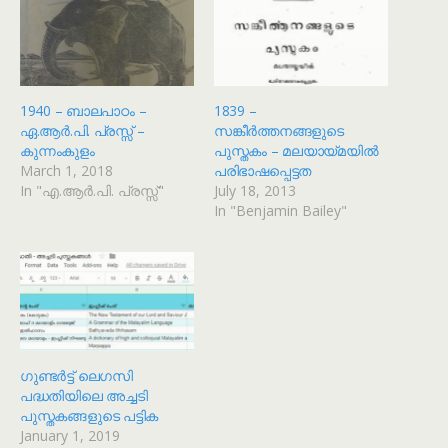
1940 – ബാലപാഠം –
1839 –
ഏ.ആർ.പി. പ്രസ്സ് –
സങ്കീർത്തനങ്ങളുടെ
കുന്നംകുളം
പുസ്തകം – മലയായ്മയിൽ
March 1, 2018
പരിഭാഷപ്പെട്ടത
In "എ.ആർ.പി. പ്രസ്സ്"
July 18, 2013
In "Benjamin Bailey"
ഗുണ്ടർട്ട് ലെഗസി
പദ്ധതിയിലെ അച്ചടി
പുസ്തകങ്ങളുടെ പട്ടിക
January 1, 2019