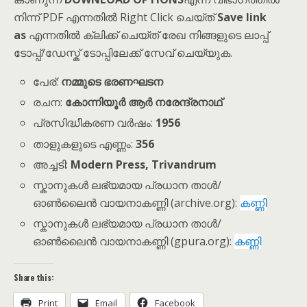
നിന്ന് PDF എന്നതിൽ Right Click ചെയ്ത്
Save link
as
എന്നതിൽ ക്ലിക്ക് ചെയ്ത് രേഖ നിങ്ങളുടെ ലാപ്പ്
ടോപ്പ്/ഡേസ്ക് ടോപ്പിലേക്ക് സേവ് ചെയ്യുക.
പേര്:
നമ്മുടെ ഭരണഘടന
രചന:
കോന്നിയൂർ ആർ നരേന്ദ്രനാഥ്
പ്രസിദ്ധീകരണ വർഷം:
1956
താളുകളുടെ എണ്ണം:
356
അച്ചടി:
Modern Press, Trivandrum
സ്കാനുകൾ ലഭ്യമായ പ്രധാന താൾ/
ഓൺലൈൻ വായനാകണ്ണി (archive.org):
കണ്ണി
സ്കാനുകൾ ലഭ്യമായ പ്രധാന താൾ/
ഓൺലൈൻ വായനാകണ്ണി (gpura.org):
കണ്ണി
Share this:
Print
Email
Facebook