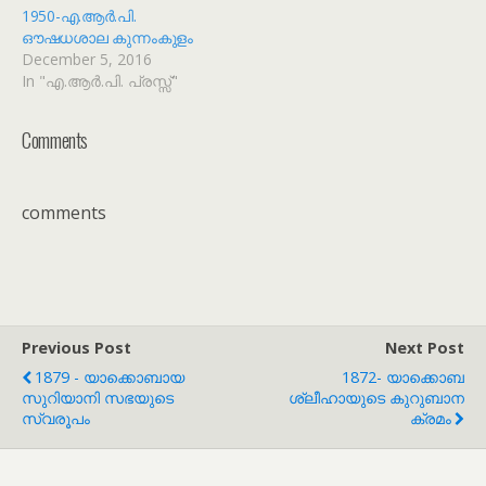
1950-എ.ആർ.പി.
ഔഷധശാല കുന്നംകുളം
December 5, 2016
In "എ.ആർ.പി. പ്രസ്സ്"
Comments
comments
Previous Post
Next Post
1879 - യാക്കൊബായ
1872- യാക്കൊബ
സുറിയാനി സഭയുടെ
ശ്ലീഹായുടെ കുറുബാന
സ്വരൂപം
ക്രമം