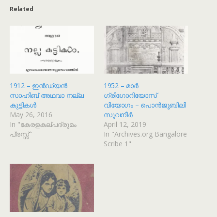
Related
1912 – ഇൻഡ്യൻ
1952 – മാർ
സാഹിബ് അഥവാ നല്ല
ഗ്രിഗോറിയോസ്
കുട്ടികൾ
വിയോഗം – പൊൻജൂബിലി
May 26, 2016
സുവനീർ
In "കേരളകല്പദ്രുമം
April 12, 2019
പ്രസ്സ്"
In "Archives.org Bangalore
Scribe 1"