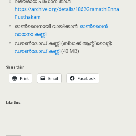
ലഭ്യമായ പ്രധാന താൾ:
https://archive.org/details/1862GramathiEnna
Pusthakam
ഓൺലൈനായി വായിക്കാൻ:
ഓൺലൈൻ
വായനാ കണ്ണി
ഡൗൺലോഡ് കണ്ണി (ബ്ലാക്ക് ആന്റ് വൈറ്റ്):
ഡൗൺലോഡ് കണ്ണി
(40 MB)
Share this:
Print
Email
Facebook
Like this: