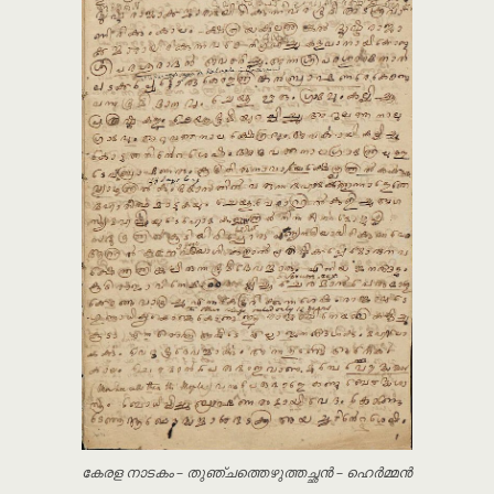
കേരള നാടകം – തുഞ്ചത്തെഴുത്തച്ഛൻ – ഹെർമ്മൻ