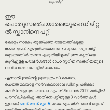
ഗുണ്ടർട്ട്
ഈ
പൊതുസഞ്ചയരേഖയുടെ ഡിജിറ്റ
ൽ സ്കാനിനെ പറ്റി
കേരളം നാടകം തുഞ്ചത്ത് രാജ്യത്തിലുള്ള
രാമാനുജൻ എഴുതിയതാണെന്ന സൂചന ഗുണ്ടർട്ട്
തുടക്കത്തിൽ തന്നെ എഴുതിയിട്ടുണ്ട്. ഈ കൃതിയെ
കുറിച്ചുള്ള പരാമർശങ്ങൾ ഡോ:സ്കറിയ സക്കറിയയുടെ
വിവിധ ലേഖനങ്ങളിൽ കാണാം.
എന്നാൽ ഇതിന്റെ ഉള്ളടക്കം വിശകലനം
ചെയ്ത് മലയാള സര്‍വകലാശാല ഡീനും പരീക്ഷാ
കണ്‍ട്രോളറുമായ ഡോ. എം. ശ്രീനാഥന്‍ 2017 മാർച്ചിൽ
പ്രസിദ്ധീകരിച്ചു. അതിനെപറ്റിയുള്ള 3 വാർത്തകൾ
ഇവിടെ(
ഒന്ന്
,
രണ്ട്
,
മൂന്ന്)
. ഡോ. എം. ശ്രീനാഥന്‍ ആണ്
ഇത് ട്യൂബിങ്ങനിൽ നിന്നു കണ്ടെത്തിയത് എന്ന