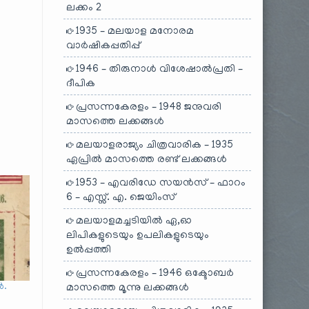
ലക്കം 2
1935 – മലയാള മനോരമ
വാർഷികപ്പതിപ്പ്
1946 – തിരുനാൾ വിശേഷാൽപ്രതി –
ദീപിക
പ്രസന്നകേരളം – 1948 ജനുവരി
മാസത്തെ ലക്കങ്ങൾ
മലയാളരാജ്യം ചിത്രവാരിക – 1935
ഏപ്രിൽ മാസത്തെ രണ്ട് ലക്കങ്ങൾ
1953 – എവരിഡേ സയൻസ് – ഫാറം
6 – എസ്സ്. എ. ജെയിംസ്
മലയാളമച്ചടിയിൽ ഏ,ഓ
ലിപികളുടെയും ഉപലികളുടെയും
ഉൽപ്പത്തി
പ്രസന്നകേരളം – 1946 ഒക്ടോബർ
ൻ.
മാസത്തെ മൂന്നു ലക്കങ്ങൾ