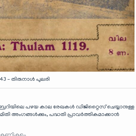
943 – തിരുനാൾ പുലരി
ബ്രറിയിലെ പഴയ കാല രേഖകൾ ഡിജിറ്റൈസ് ചെയ്യാനുള്ള
തി അംഗങ്ങൾക്കും, പദ്ധതി പ്രാവർത്തികമാക്കാൻ
 കണ്ണികളും