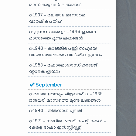
മാസികയുടെ 5 ലക്കങ്ങൾ
1937 – മലയാള മനോരമ
വാർഷികപ്പതിപ്പ്
പ്രസന്നകേരളം – 1946 ജൂലൈ
മാസത്തെ മൂന്നു ലക്കങ്ങൾ
1943 – കാഞ്ഞിരപ്പള്ളി സഹൃദയ
വായനശാലയുടെ വാർഷിക ഗ്രന്ഥം
1958 – മഹാത്മാഗാന്ധികാളേജ്
സ്മാരക ഗ്രന്ഥം
September
മലയാളരാജ്യം ചിത്രവാരിക – 1935
ജനുവരി മാസത്തെ മൂന്നു ലക്കങ്ങൾ
1943 – തിരുനാൾ പുലരി
1971 – ഗണിത-ഭൗതിക പട്ടികകൾ –
കേരള ഭാഷാ ഇൻസ്റ്റിറ്റ്യൂട്ട്