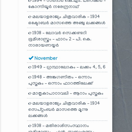
1994 – സർദാർ കെ.എം. പണിക്കർ –
കോന്നിയൂർ നരേന്ദ്രനാഥ്
മലയാളരാജ്യം ചിത്രവാരിക – 1934
ഒക്ടോബർ മാസത്തെ അഞ്ചു ലക്കങ്ങൾ
1938 – ലോവർ സെക്കണ്ടറി
ഭൂമിശാസ്ത്രം – ഫാറം 2 – പി. കെ.
നാരായണയ്യർ
November
1949 – ഗ്രന്ഥാലോകം – ലക്കം 4, 5, 6
1948 – അങ്കഗണിതം – ഒന്നാം
പുസ്തകം – ഒന്നാം ഫാറത്തിലേക്കു്
മാതൃകാപാഠാവലി – ആറാം പുസ്തകം
മലയാളരാജ്യം ചിത്രവാരിക – 1934
സെപ്റ്റംബർ മാസത്തെ മൂന്നു
ലക്കങ്ങൾ
1938 – മതിരാശിസംസ്ഥാനം