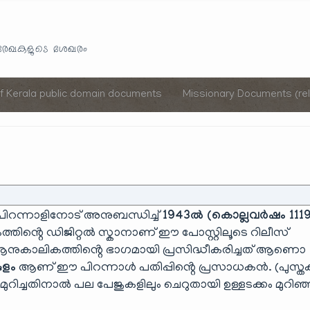
Skip
to
യരേഖകളുടെ ശേഖരം
content
of Kerala public domain documents
Missionary Documents (rel
പിറന്നാളിനോട് അനുബന്ധിച്ച്
1943ൽ (കൊല്ലവർഷം 1119
ത്തിൻ്റെ ഡിജിറ്റൽ സ്കാനാണ് ഈ പോസ്റ്റിലൂടെ റിലീസ്
ും ആനുകാലികത്തിൻ്റെ ഭാഗമായി പ്രസിദ്ധീകരിച്ചത് ആണൊ
ുളം
ആണ് ഈ പിറന്നാൾ പതിപ്പിൻ്റെ പ്രസാധകൻ. (പുസ്ത
റിച്ചതിനാൽ പല പേജുകളിലും ചെറുതായി ഉള്ളടക്കം മുറിഞ്