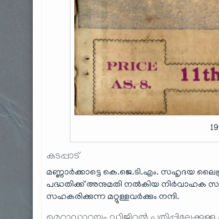
1
കടപ്പാട്
മണ്ണാർക്കാട്ടെ കെ.ജെ.ടി.എം. സഹൃദയ ലൈ
പദ്ധതിക്ക് അനുമതി നൽകിയ നിര്‍വാഹക സമി
സഹകരിക്കുന്ന മറ്റുള്ളവർക്കും നന്ദി.
മെറ്റാഡാറ്റയും ഡിജിറ്റൽ പതിപ്പിലേക്കുള്ള