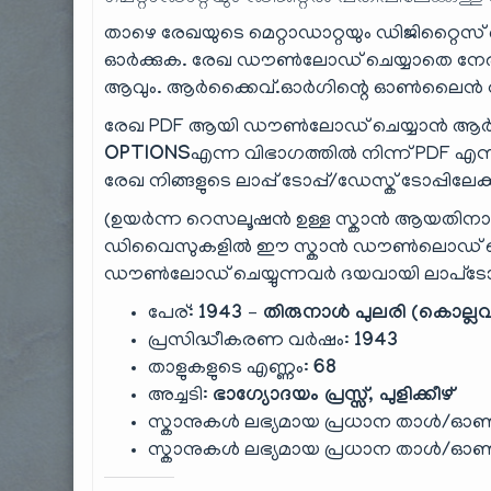
താഴെ രേഖയുടെ മെറ്റാഡാറ്റയും ഡിജിറ്റൈസ് ചെ
ഓർക്കുക. രേഖ ഡൗൺലോഡ് ചെയ്യാതെ നേരി
ആവും. ആർക്കൈവ്.ഓർഗിന്റെ ഓൺലൈൻ റീഡ
രേഖ PDF ആയി ഡൗൺലോഡ് ചെയ്യാൻ ആർക
OPTIONS
എന്ന വിഭാഗത്തിൽ നിന്ന് PDF എന്ന
രേഖ നിങ്ങളുടെ ലാപ്പ് ടോപ്പ്/ഡേസ്ക് ടോപ്പിലേക
(ഉയർന്ന റെസലൂഷൻ ഉള്ള സ്കാൻ ആയതിന
ഡിവൈസുകളിൽ ഈ സ്കാൻ ഡൗൺലൊഡ് ചെയ്ത
ഡൗൺലോഡ് ചെയ്യുന്നവർ ദയവായി ലാപ്‌ടോ
പേര്:
1943 – തിരുനാൾ പുലരി (കൊല്ലവ
പ്രസിദ്ധീകരണ വർഷം:
1943
താളുകളുടെ എണ്ണം:
68
അച്ചടി:
ഭാഗ്യോദയം പ്രസ്സ്, പുളിക്കീഴ്
സ്കാനുകൾ ലഭ്യമായ പ്രധാന താൾ/ഓൺ
സ്കാനുകൾ ലഭ്യമായ പ്രധാന താൾ/ഓൺ