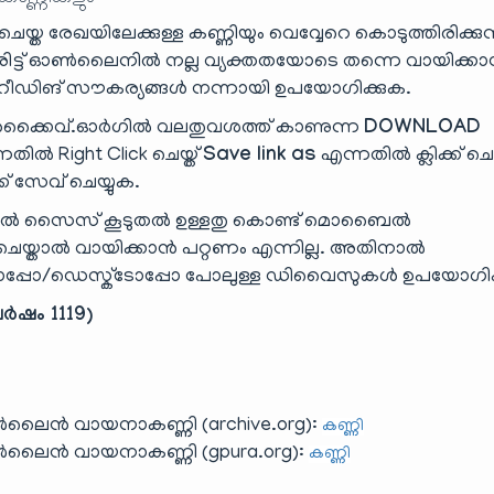
യ്ത രേഖയിലേക്കുള്ള കണ്ണിയും വെവ്വേറെ കൊടുത്തിരിക്കുന്
ട്ട് ഓൺലൈനിൽ നല്ല വ്യക്തതയോടെ തന്നെ വായിക്ക
ിങ് സൗകര്യങ്ങൾ നന്നായി ഉപയോഗിക്കുക.
്കൈവ്.ഓർഗിൽ വലതുവശത്ത് കാണുന്ന
DOWNLOAD
തിൽ Right Click ചെയ്ത്
Save link as
എന്നതിൽ ക്ലിക്ക് ചെയ
്ക് സേവ് ചെയ്യുക.
ാൽ സൈസ് കൂടുതൽ ഉള്ളതു കൊണ്ട് മൊബൈൽ
ാൽ വായിക്കാൻ പറ്റണം എന്നില്ല. അതിനാൽ
പ്പോ/ഡെസ്ക്‌ടോപ്പോ പോലുള്ള ഡിവൈസുകൾ ഉപയോഗിക
ർഷം 1119)
ലൈൻ വായനാകണ്ണി (archive.org):
കണ്ണി
ലൈൻ വായനാകണ്ണി (gpura.org):
കണ്ണി