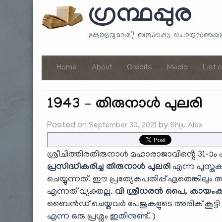
ഗ്രന്ഥപ്പുര
കേരളവുമായി ബന്ധപ്പെട്ട പൊതുസഞ്ച
Home
About
Credits
Media
List 
1943 – തിരുനാൾ പുലരി
Posted on
by
September 30, 2021
Shiju Alex
ശ്രീചിത്തിരതിരുനാൾ മഹാരാജാവിൻ്റെ 31-ാം 
പ്രസിദ്ധീകരിച്ച തിരുനാൾ പുലരി
എന്ന പുസ്തക
ചെയ്യുന്നത്. ഈ പ്രത്യേകപതിപ്പ് ഏതെങ്കില
എന്നത് വ്യക്തല്ല.
വി ശ്രീധരൻ പൈ, കായംക
ബൈൻഡ് ചെയ്തവർ പേജുകളുടെ അരിക് കൂട്ടി മു
എന്ന ഒരു പ്രശ്നം ഇതിനുണ്ട്. )