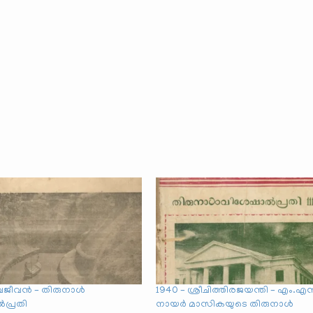
നവജീവൻ – തിരുനാൾ
1940 – ശ്രീചിത്തിരജയന്തി – എം.എ
പ്രതി
നായർ മാസികയുടെ തിരുനാൾ