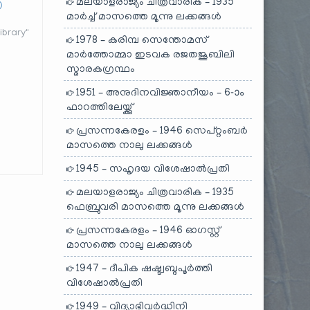
മലയാളരാജ്യം ചിത്രവാരിക – 1935
)
മാർച്ച് മാസത്തെ മൂന്നു ലക്കങ്ങൾ
brary"
1978 – കരിമ്പ സെന്തോമസ്
മാർത്തോമ്മാ ഇടവക രജതജൂബിലി
സ്മാരകഗ്രന്ഥം
1951 – അനുദിനവിജ്ഞാനീയം – 6-ാം
ഫാറത്തിലേയ്ക്കു്
പ്രസന്നകേരളം – 1946 സെപ്റ്റംബർ
മാസത്തെ നാലു ലക്കങ്ങൾ
1945 – സഹൃദയ വിശേഷാൽപ്രതി
മലയാളരാജ്യം ചിത്രവാരിക – 1935
ഫെബ്രുവരി മാസത്തെ മൂന്നു ലക്കങ്ങൾ
പ്രസന്നകേരളം – 1946 ഓഗസ്റ്റ്
മാസത്തെ നാലു ലക്കങ്ങൾ
1947 – ദീപിക ഷഷ്ട്വബ്ദപൂർത്തി
വിശേഷാൽപ്രതി
1949 – വിദ്യാഭിവർദ്ധിനി