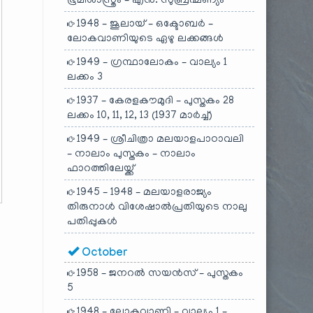
ഭൂമിശാസ്ത്രം – എൻ. സുബ്രഹ്മണ്യം
1948 – ജൂലായ് – ഒക്ടോബർ –
ലോകവാണിയുടെ ഏഴു ലക്കങ്ങൾ
1949 – ഗ്രന്ഥാലോകം – വാല്യം 1
ലക്കം 3
1937 – കേരളകൗമുദി – പുസ്തകം 28
ലക്കം 10, 11, 12, 13 (1937 മാർച്ച്)
1949 – ശ്രീചിത്രാ മലയാളപാഠാവലി
– നാലാം പുസ്തകം – നാലാം
ഫാറത്തിലേയ്ക്ക്
1945 – 1948 – മലയാളരാജ്യം
തിരുനാൾ വിശേഷാൽപ്രതിയുടെ നാലു
പതിപ്പുകൾ
October
1958 – ജനറൽ സയൻസ് – പുസ്തകം
5
1948 – ലോകവാണി – വാല്യം 1 –