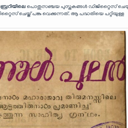
ബ്രറിയിലെ
പൊതുസഞ്ചയ പുസ്തകങ്ങൾ ഡിജിറ്റൈസ് ചെയ്യ
് ചെയ്ത് പങ്കു വെക്കുന്നത്. ആ പദ്ധതിയെ പറ്റിയുള്ള