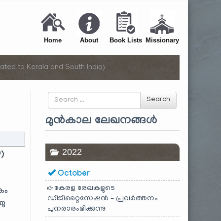
Home
About
Book Lists
Missionary
ated to Kerala and South India)
Search
Search
for
മുൻകാല ലേഖനങ്ങൾ
2022
)
October
കേരള രേഖകളുടെ
കം
ഡിജിറ്റൈസേഷൻ – പ്രവർത്തനം
ഞു
പുനരാരംഭിക്കുന്നു