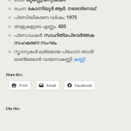
രചന:
കോന്നിയൂർ ആർ. നരേന്ദ്രനാഥ്
പ്രസിദ്ധീകരണ വർഷം:
1975
താളുകളുടെ എണ്ണം:
430
പ്രസാധകർ:
സാഹിത്യപ്രവർത്തക
സഹകരണ സംഘം
സ്കാനുകൾ ലഭ്യമായ പ്രധാന താൾ/
ഓൺലൈൻ വായനാകണ്ണി:
കണ്ണി
Share this:
Print
Email
Facebook
Like this: