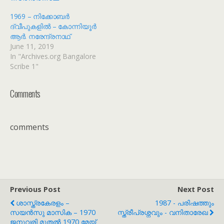
1969 – നിക്കോബർ
ദ്വീപുകളിൽ – കോന്നിയൂർ
ആർ. നരേന്ദ്രനാഥ്
June 11, 2019
In "Archives.org Bangalore
Scribe 1"
Comments
comments
Previous Post
Next Post
ശാസ്ത്രകേരളം –
1987 - പരിഷത്തും
സയൻസു മാസിക – 1970
സ്ത്രീപ്രശ്നവും - വനിതാരേഖ
ജനുവരി മുതൽ 1970 മേയ്