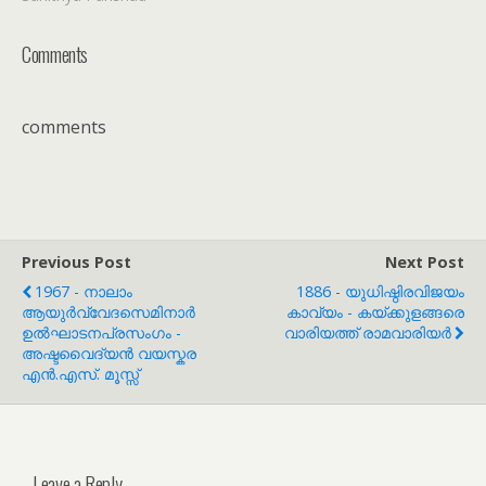
Comments
comments
Previous Post
Next Post
1967 - നാലാം
1886 - യുധിഷ്ഠിരവിജയം
ആയുർവ്വേദസെമിനാർ
കാവ്യം - കയ്ക്കുളങ്ങരെ
ഉൽഘാടനപ്രസംഗം -
വാരിയത്ത് രാമവാരിയർ
അഷ്ടവൈദ്യൻ വയസ്കര
എൻ.എസ്. മൂസ്സ്
Leave a Reply