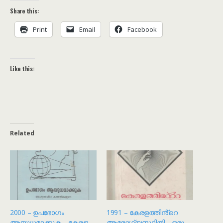
Share this:
Print
Email
Facebook
Like this:
Related
2000 – ഉപഭോഗം
1991 – കേരളത്തിൻ്റെ
ആയുധമാക്കുക – കേരള
ആരോഗ്യസ്ഥിതി – ഒരു