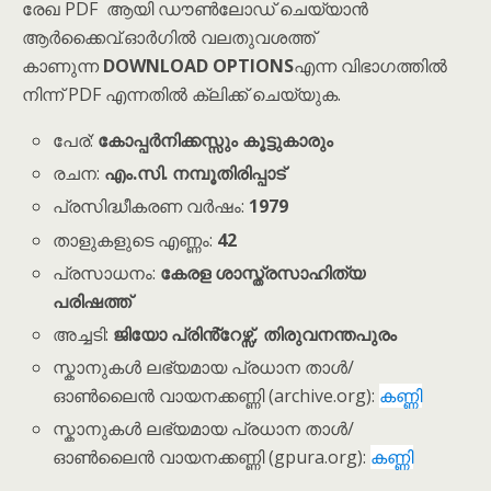
രേഖ PDF ആയി ഡൗൺലോഡ് ചെയ്യാൻ
ആർക്കൈവ്.ഓർഗിൽ വലതുവശത്ത്
കാണുന്ന
DOWNLOAD OPTIONS
എന്ന വിഭാഗത്തിൽ
നിന്ന് PDF എന്നതിൽ ക്ലിക്ക് ചെയ്യുക.
പേര്:
കോപ്പർനിക്കസ്സും കൂട്ടുകാരും
രചന:
എം.സി. നമ്പൂതിരിപ്പാട്
പ്രസിദ്ധീകരണ വർഷം:
1979
താളുകളുടെ എണ്ണം:
42
പ്രസാധനം:
കേരള ശാസ്ത്രസാഹിത്യ
പരിഷത്ത്
അച്ചടി:
ജിയോ പ്രിൻ്റേഴ്സ്, തിരുവനന്തപുരം
സ്കാനുകൾ ലഭ്യമായ പ്രധാന താൾ/
ഓൺലൈൻ വായനക്കണ്ണി (archive.org):
കണ്ണി
സ്കാനുകൾ ലഭ്യമായ പ്രധാന താൾ/
ഓൺലൈൻ വായനക്കണ്ണി (gpura.org):
കണ്ണി