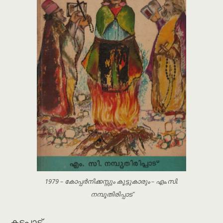
1979 – കോപ്പർനിക്കസ്സും കൂട്ടുകാരും – എം.സി.
നമ്പൂതിരിപ്പാട്
കടപ്പാട്