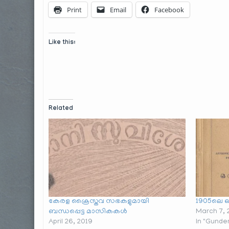
Print
Email
Facebook
Like this:
Related
കേരള ക്രൈസ്തവ സഭകളുമായി
1905ലെ ഒന
ബന്ധപ്പെട്ട മാസികകൾ
March 7, 
April 26, 2019
In "Gunde