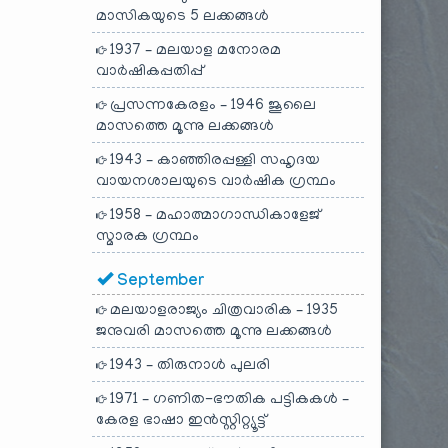
മാസികയുടെ 5 ലക്കങ്ങൾ
1937 – മലയാള മനോരമ
വാർഷികപ്പതിപ്പ്
പ്രസന്നകേരളം – 1946 ജൂലൈ
മാസത്തെ മൂന്നു ലക്കങ്ങൾ
1943 – കാഞ്ഞിരപ്പള്ളി സഹൃദയ
വായനശാലയുടെ വാർഷിക ഗ്രന്ഥം
1958 – മഹാത്മാഗാന്ധികാളേജ്
സ്മാരക ഗ്രന്ഥം
September
മലയാളരാജ്യം ചിത്രവാരിക – 1935
ജനുവരി മാസത്തെ മൂന്നു ലക്കങ്ങൾ
1943 – തിരുനാൾ പുലരി
1971 – ഗണിത-ഭൗതിക പട്ടികകൾ –
കേരള ഭാഷാ ഇൻസ്റ്റിറ്റ്യൂട്ട്