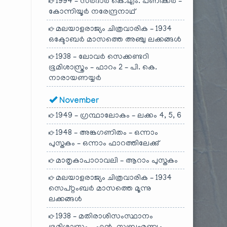
1994 – സർദാർ കെ.എം. പണിക്കർ –
കോന്നിയൂർ നരേന്ദ്രനാഥ്
മലയാളരാജ്യം ചിത്രവാരിക – 1934
ഒക്ടോബർ മാസത്തെ അഞ്ചു ലക്കങ്ങൾ
1938 – ലോവർ സെക്കണ്ടറി
ഭൂമിശാസ്ത്രം – ഫാറം 2 – പി. കെ.
നാരായണയ്യർ
November
1949 – ഗ്രന്ഥാലോകം – ലക്കം 4, 5, 6
1948 – അങ്കഗണിതം – ഒന്നാം
പുസ്തകം – ഒന്നാം ഫാറത്തിലേക്കു്
മാതൃകാപാഠാവലി – ആറാം പുസ്തകം
മലയാളരാജ്യം ചിത്രവാരിക – 1934
സെപ്റ്റംബർ മാസത്തെ മൂന്നു
ലക്കങ്ങൾ
1938 – മതിരാശിസംസ്ഥാനം