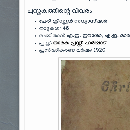
പുസ്തകത്തിന്റെ വിവരം
പേര്:
ക്രിസ്ത്യൻ സന്യാസിമാർ
താളുകൾ:
46
രചയിതാവ്:
എ.ഇ. ഈശോ, എ.ഇ. മാമ
പ്രസ്സ്:
താരക പ്രസ്സ്, ഹരിപ്പാട്
പ്രസിദ്ധീകരണ വർഷം:
1920