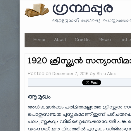
ഗ്രന്ഥപ്പുര
കേരളവുമായി ബന്ധപ്പെട്ട പൊതുസഞ്ച
Home
About
Credits
Media
List 
1920 ക്രിസ്ത്യൻ സന്യാസി
Posted on
by
December 7, 2016
Shiju Alex
ആമുഖം
അധികമാർക്കും പരിചിതമല്ലാത്ത ക്രിസ്ത്യൻ സ
പൊതുസഞ്ചയ പുസ്തകമാണ് ഇന്ന് പരിചയപ്പെട
പലപുസ്തകവും ഡിജിറ്റൈസേഷനുവേണ്ടി പങ്കു 
വരുന്നത്. ഈ വിധത്തിൽ പുസ്തകം ഡിജിറ്റൈസ