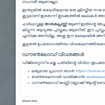
സംഗതി ആണല്ലോ.
ഇന്ത്യയിൽ തദ്ദേശീയമായ ഒരു ക്രിസ്തീയ സഭ കെട്
കൂട്ടമാണ് ഇതെന്ന് തുടക്കത്തിൽ ലേഖകർ അവ
ഹരിപ്പാട്ടുള്ള
താരകപ്രസ്സ്
ആണ് ഇതിന്റെ അച്ചടി.
കിട്ടുന്ന ആദ്യത്ത പുസ്തകം ആണിത്. ഈ പുസ്ത
എനിക്കു അറിവില്ല. അതു ഈ മേഖലയിൽ അറിവു
കൂടുതൽ ഉപയോഗത്തിനും വിശകലനത്തിനുമായി പുസ്
ഡൗൺലോഡ് വിവരങ്ങൾ
ഡിജിറ്റൈസ് ചെയ്ത പതിപ്പിന്റെ വിവിധ രൂപങ്ങ
ലഭ്യമായ പ്രധാന താൾ:
https://archive.o
ഓൺലൈനായി വായിക്കാൻ:
ഓൺലൈൻ 
ഡൗൺലോഡ് കണ്ണി (ബ്ലാക്ക് ആന്റ് വൈറ്
Share this: