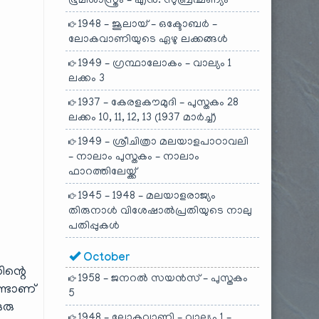
ഭൂമിശാസ്ത്രം – എൻ. സുബ്രഹ്മണ്യം
1948 – ജൂലായ് – ഒക്ടോബർ –
ലോകവാണിയുടെ ഏഴു ലക്കങ്ങൾ
1949 – ഗ്രന്ഥാലോകം – വാല്യം 1
ലക്കം 3
1937 – കേരളകൗമുദി – പുസ്തകം 28
ലക്കം 10, 11, 12, 13 (1937 മാർച്ച്)
1949 – ശ്രീചിത്രാ മലയാളപാഠാവലി
– നാലാം പുസ്തകം – നാലാം
ഫാറത്തിലേയ്ക്ക്
1945 – 1948 – മലയാളരാജ്യം
തിരുനാൾ വിശേഷാൽപ്രതിയുടെ നാലു
പതിപ്പുകൾ
October
ിന്റെ
1958 – ജനറൽ സയൻസ് – പുസ്തകം
ണ്ടാണ്
5
ഒരു
1948 – ലോകവാണി – വാല്യം 1 –