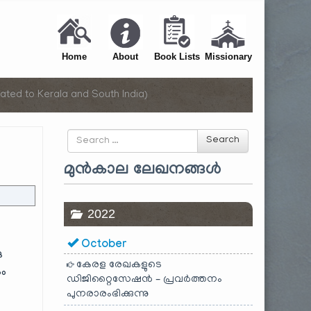
Home
About
Book Lists
Missionary
ated to Kerala and South India)
Search
Search
for
മുൻകാല ലേഖനങ്ങൾ
2022
October
ു
കേരള രേഖകളുടെ
ം
ഡിജിറ്റൈസേഷൻ – പ്രവർത്തനം
പുനരാരംഭിക്കുന്നു