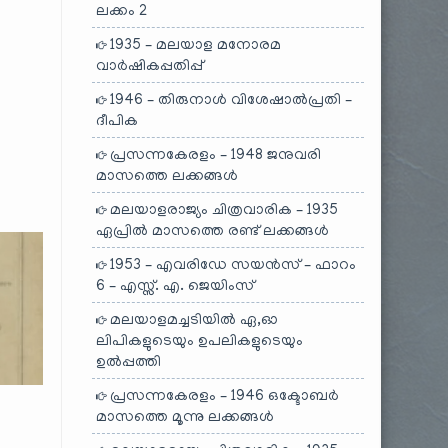
ലക്കം 2
1935 – മലയാള മനോരമ
വാർഷികപ്പതിപ്പ്
1946 – തിരുനാൾ വിശേഷാൽപ്രതി –
ദീപിക
പ്രസന്നകേരളം – 1948 ജനുവരി
മാസത്തെ ലക്കങ്ങൾ
മലയാളരാജ്യം ചിത്രവാരിക – 1935
ഏപ്രിൽ മാസത്തെ രണ്ട് ലക്കങ്ങൾ
1953 – എവരിഡേ സയൻസ് – ഫാറം
6 – എസ്സ്. എ. ജെയിംസ്
മലയാളമച്ചടിയിൽ ഏ,ഓ
ലിപികളുടെയും ഉപലികളുടെയും
ഉൽപ്പത്തി
പ്രസന്നകേരളം – 1946 ഒക്ടോബർ
മാസത്തെ മൂന്നു ലക്കങ്ങൾ