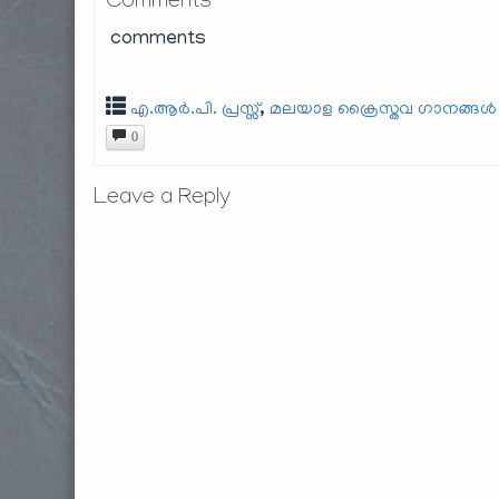
Comments
comments
,
എ.ആർ.പി. പ്രസ്സ്
മലയാള ക്രൈസ്തവ ഗാനങ്ങൾ
0
Leave a Reply