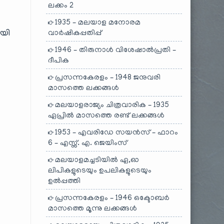
ലക്കം 2
1935 – മലയാള മനോരമ
യി
വാർഷികപ്പതിപ്പ്
1946 – തിരുനാൾ വിശേഷാൽപ്രതി –
ദീപിക
പ്രസന്നകേരളം – 1948 ജനുവരി
മാസത്തെ ലക്കങ്ങൾ
മലയാളരാജ്യം ചിത്രവാരിക – 1935
ഏപ്രിൽ മാസത്തെ രണ്ട് ലക്കങ്ങൾ
1953 – എവരിഡേ സയൻസ് – ഫാറം
6 – എസ്സ്. എ. ജെയിംസ്
മലയാളമച്ചടിയിൽ ഏ,ഓ
ലിപികളുടെയും ഉപലികളുടെയും
ഉൽപ്പത്തി
പ്രസന്നകേരളം – 1946 ഒക്ടോബർ
മാസത്തെ മൂന്നു ലക്കങ്ങൾ