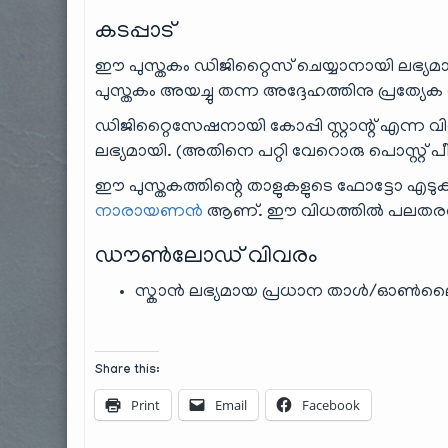
കടപ്പാട്
ഈ പുസ്തകം ഡിജിറ്റൈസ് ചെയ്യാനായി ലഭ്യമാ
പുസ്തകം അയച്ചു തന്ന അദ്ദേഹത്തിനു പ്രത്യേക 
ഡിജിറ്റൈസേഷനായി കോപ്പി സ്റ്റാന്റ് എന്ന 
ലഭ്യമായി. (അതിനെ പറ്റി വേറൊരു പൊസ്റ്റ് പീന
ഈ പുസ്തകത്തിന്റെ താളുകളുടെ ഫോട്ടോ എടുക്
നാരായണൻ
ആണ്. ഈ വിധത്തിൽ പലതരത്തിൽ 
ഡൗൺലോഡ് വിവരം
സ്കാൻ ലഭ്യമായ പ്രധാന താൾ/ഓൺല
Share this:
Print
Email
Facebook