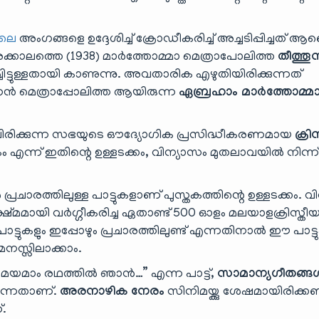
ിലെ
അംഗങ്ങളെ ഉദ്ദേശിച്ച് ക്രോഡീകരിച്ച് അച്ചടിപ്പിച്ചത് ആ
ാലത്തെ (1938) മാർത്തോമ്മാ മെത്രാപോലിത്ത
തീത്തൂ
ച്ചിട്ടുള്ളതായി കാണുന്നു. അവതാരിക എഴുതിയിരിക്കുന്നത്
ൻ മെത്രാപ്പോലിത്ത ആയിരുന്ന
ഏബ്രഹാം മാർത്തോമ്മ
ിരിക്കുന്ന സഭയുടെ ഔദ്യോഗിക പ്രസിദ്ധീകരണമായ
ക്രി
ന്ന് ഇതിന്റെ ഉള്ളടക്കം, വിന്യാസം മുതലാവയിൽ നിന്ന
ാരത്തിലുള്ള പാട്ടുകളാണ് പുസ്തകത്തിന്റെ ഉള്ളടക്കം. വ
്ഷ്മമായി വർഗ്ഗീകരിച്ച ഏതാണ്ട് 500 ഓളം മലയാളക്രിസ്തീ
്ടുകളും ഇപ്പോഴും പ്രചാരത്തിലുണ്ട് എന്നതിനാൽ ഈ പാട്
നസ്സിലാക്കാം.
സമയമാം രഥത്തിൽ ഞാൻ…” എന്ന പാട്ട്,
സാമാന്യഗീതങ്ങ
 എന്നതാണ്.
അരനാഴിക നേരം
സിനിമയ്ക്കു ശേഷമായിരിക്
.