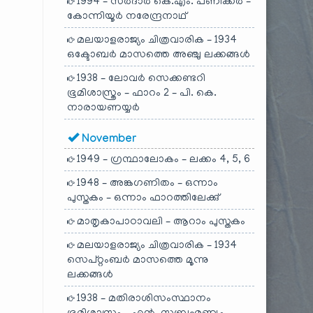
1994 – സർദാർ കെ.എം. പണിക്കർ –
കോന്നിയൂർ നരേന്ദ്രനാഥ്
മലയാളരാജ്യം ചിത്രവാരിക – 1934
ഒക്ടോബർ മാസത്തെ അഞ്ചു ലക്കങ്ങൾ
1938 – ലോവർ സെക്കണ്ടറി
ഭൂമിശാസ്ത്രം – ഫാറം 2 – പി. കെ.
നാരായണയ്യർ
November
1949 – ഗ്രന്ഥാലോകം – ലക്കം 4, 5, 6
1948 – അങ്കഗണിതം – ഒന്നാം
പുസ്തകം – ഒന്നാം ഫാറത്തിലേക്കു്
മാതൃകാപാഠാവലി – ആറാം പുസ്തകം
മലയാളരാജ്യം ചിത്രവാരിക – 1934
സെപ്റ്റംബർ മാസത്തെ മൂന്നു
ലക്കങ്ങൾ
1938 – മതിരാശിസംസ്ഥാനം