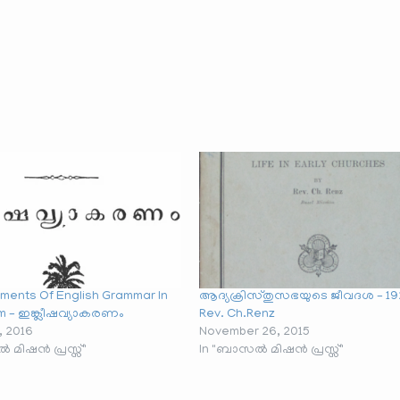
ements Of English Grammar In
ആദ്യക്രിസ്തുസഭയുടെ ജീവദശ – 19
m – ഇങ്ക്ലീഷവ്യാകരണം
Rev. Ch.Renz
, 2016
November 26, 2015
 മിഷൻ പ്രസ്സ്"
In "ബാസൽ മിഷൻ പ്രസ്സ്"