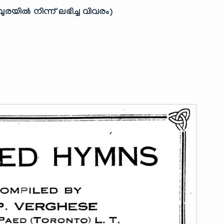
ഖവുരയിൽ നിന്ന് ലഭിച്ച വിവരം)