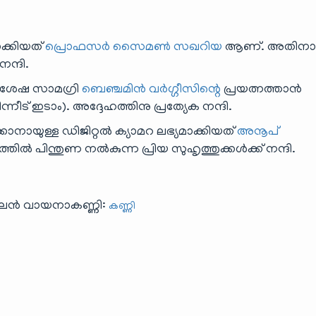
ക്കിയത്
പ്രൊഫസർ സൈമൺ സഖറിയ
ആണ്. അതിനാ
നന്ദി.
വിശേഷ സാമഗ്രി
ബെഞ്ചമിൻ വർഗ്ഗീസിന്റെ
പ്രയത്നത്താൻ
്നീട് ഇടാം). അദ്ദേഹത്തിനു പ്രത്യേക നന്ദി.
കാനായുള്ള ഡിജിറ്റൽ ക്യാമറ ലഭ്യമാക്കിയത്
അനൂപ്
പിന്തുണ നൽകുന്ന പ്രിയ സുഹൃത്തുക്കൾക്ക് നന്ദി.
ൈൻ വായനാകണ്ണി:
കണ്ണി