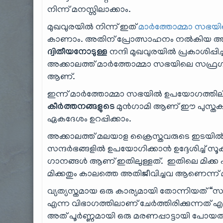
നിന്ന് മനസ്സിലാക്കാം.
മുഖവുരയിൽ നിന്ന് ഇത്
മാർത്തോമ്മാ സഭയ
കാണാം. അതിന് പ്രോത്സാഹനം നൽകിയ അക്ക
ദ്വിതീയനോടുള്ള
നന്ദി മുഖവുരയിൽ പ്രകാശിപ്പി
അക്കാലത്ത് മാർത്തോമ്മാ സഭയിലെ സഫ്രഗ
ആണ്.
ഇന്ന് മാർത്തോമ്മാ സഭയിൽ ഉപയോഗത്തില
കീർത്തനങ്ങളുടെ
മുൻഗാമി ആണ് ഈ പുസ്തകം എ
ഏകദേശം ഉറപ്പിക്കാം.
അക്കാലത്ത് മലയാള ക്രൈസ്തവരുടെ ഇടയിൽ പ്രച
സന്ദർഭങ്ങളിൽ ഉപയോഗിക്കാൻ ഉദ്ദേശിച്ച് സൂക
ഗാനങ്ങൾ ആണ് ഇതിലുള്ളത്. ഇതിലെ മിക്ക പാട
മിക്കതും കാലത്തെ അതിജീവിച്ചവ ആണെന്ന് മ
വ്യത്യസ്തമായ ഒരു കാര്യമായി തോന്നിയത് “
എന്ന വിഭാഗത്തിലാണ് ചേർത്തിരിക്കുന്നത്
അത് പൂർണ്ണമായി ഒരു മരണപ്പാട്ടായി പോയത്