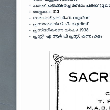
പേര്:
വിശുദ്ധഗീതങ്ങൾ
പതിപ്പ്:
പരിഷ്കരിച്ച രണ്ടാം പതിപ്പ് (മു
താളുകൾ:
313
സമാഹരിച്ചത്:
ടി.പി. വറുഗീസ്
പ്രസാധകൻ:
ടി.പി. വറുഗീസ്
പ്രസിദ്ധീകരണ വർഷം:
1938
പ്രസ്സ്:
എ ആർ പി പ്രസ്സ്, കുന്നംകുളം