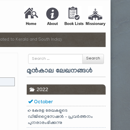
Home
About
Book Lists
Missionary
ated to Kerala and South India)
Search
Search
for
മുൻകാല ലേഖനങ്ങൾ
2022
October
കേരള രേഖകളുടെ
ഡിജിറ്റൈസേഷൻ – പ്രവർത്തനം
പുനരാരംഭിക്കുന്നു