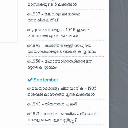
മാസികയുടെ 5 ലക്കങ്ങൾ
1937 – മലയാള മനോരമ
വാർഷികപ്പതിപ്പ്
പ്രസന്നകേരളം – 1946 ജൂലൈ
മാസത്തെ മൂന്നു ലക്കങ്ങൾ
1943 – കാഞ്ഞിരപ്പള്ളി സഹൃദയ
വായനശാലയുടെ വാർഷിക ഗ്രന്ഥം
1958 – മഹാത്മാഗാന്ധികാളേജ്
സ്മാരക ഗ്രന്ഥം
September
മലയാളരാജ്യം ചിത്രവാരിക – 1935
ജനുവരി മാസത്തെ മൂന്നു ലക്കങ്ങൾ
1943 – തിരുനാൾ പുലരി
1971 – ഗണിത-ഭൗതിക പട്ടികകൾ –
കേരള ഭാഷാ ഇൻസ്റ്റിറ്റ്യൂട്ട്