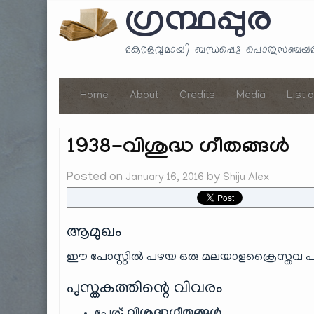
ഗ്രന്ഥപ്പുര
കേരളവുമായി ബന്ധപ്പെട്ട പൊതുസഞ്ച
Home
About
Credits
Media
List 
1938-വിശുദ്ധ ഗീതങ്ങൾ
Posted on
by
January 16, 2016
Shiju Alex
ആമുഖം
ഈ പോസ്റ്റിൽ പഴയ ഒരു മലയാളക്രൈസ്തവ പാട്
പുസ്തകത്തിന്റെ വിവരം