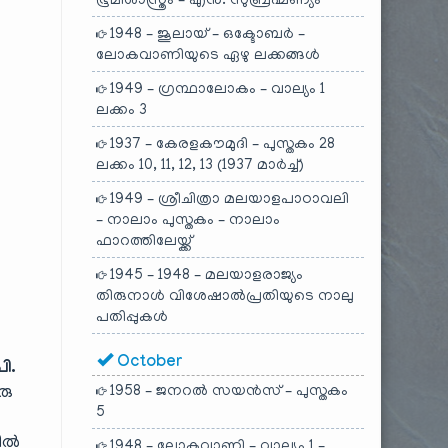
ഭൂമിശാസ്ത്രം – എൻ. സുബ്രഹ്മണ്യം
1948 – ജൂലായ് – ഒക്ടോബർ –
ലോകവാണിയുടെ ഏഴു ലക്കങ്ങൾ
1949 – ഗ്രന്ഥാലോകം – വാല്യം 1
ലക്കം 3
1937 – കേരളകൗമുദി – പുസ്തകം 28
ലക്കം 10, 11, 12, 13 (1937 മാർച്ച്)
1949 – ശ്രീചിത്രാ മലയാളപാഠാവലി
– നാലാം പുസ്തകം – നാലാം
ഫാറത്തിലേയ്ക്ക്
1945 – 1948 – മലയാളരാജ്യം
തിരുനാൾ വിശേഷാൽപ്രതിയുടെ നാലു
പതിപ്പുകൾ
October
പി.
രു
1958 – ജനറൽ സയൻസ് – പുസ്തകം
5
യിൽ
1948 – ലോകവാണി – വാല്യം 1 –