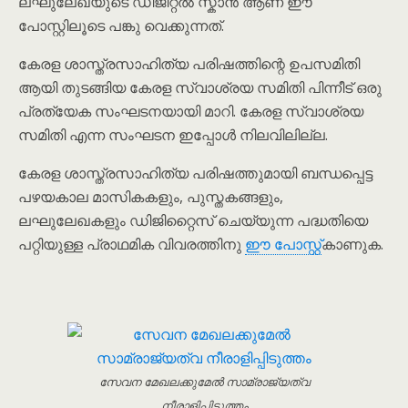
ലഘുലേഖയുടെ ഡിജിറ്റൽ സ്കാൻ ആണ് ഈ
പോസ്റ്റിലൂടെ പങ്കു വെക്കുന്നത്.
കേരള ശാസ്ത്രസാഹിത്യ പരിഷത്തിന്റെ ഉപസമിതി
ആയി തുടങ്ങിയ കേരള സ്വാശ്രയ സമിതി പിന്നീട് ഒരു
പ്രത്യേക സംഘടനയായി മാറി. കേരള സ്വാശ്രയ
സമിതി എന്ന സംഘടന ഇപ്പോൾ നിലവിലില്ല.
കേരള ശാസ്ത്രസാഹിത്യ പരിഷത്തുമായി ബന്ധപ്പെട്ട
പഴയകാല മാസികകളും, പുസ്തകങ്ങളും,
ലഘുലേഖകളും ഡിജിറ്റൈസ് ചെയ്യുന്ന പദ്ധതിയെ
പറ്റിയുള്ള പ്രാഥമിക വിവരത്തിനു
ഈ പോസ്റ്റ്
കാണുക.
സേവന മേഖലക്കുമേൽ സാമ്രാജ്യത്വ
നീരാളിപ്പിടുത്തം