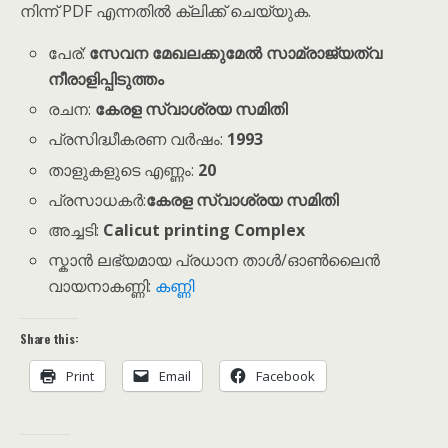
നിന്ന് PDF എന്നതിൽ ക്ലിക്ക് ചെയ്യുക.
പേര്:
സേവന മേഖലക്കുമേൽ സാമ്രാജ്യത്വ
നീരാളിപ്പിടുത്തം
രചന:
കേരള സ്വാശ്രയ സമിതി
പ്രസിദ്ധീകരണ വർഷം:
1993
താളുകളുടെ എണ്ണം:
20
പ്രസാധകർ:
കേരള സ്വാശ്രയ സമിതി
അച്ചടി:
Calicut printing Complex
സ്കാൻ ലഭ്യമായ പ്രധാന താൾ/ഓൺലൈൻ
വായനാകണ്ണി:
കണ്ണി
Share this:
Print
Email
Facebook