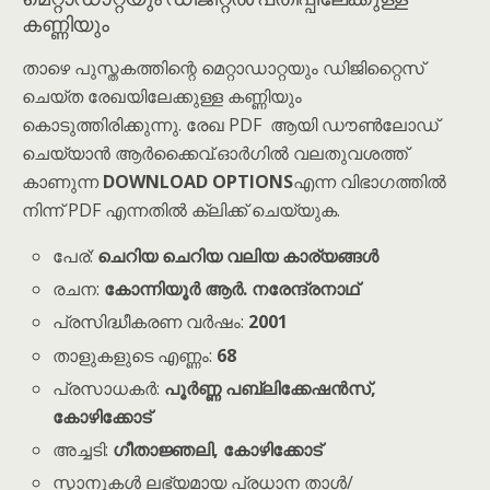
കണ്ണിയും
താഴെ പുസ്തകത്തിന്റെ മെറ്റാഡാറ്റയും ഡിജിറ്റൈസ്
ചെയ്ത രേഖയിലേക്കുള്ള കണ്ണിയും
കൊടുത്തിരിക്കുന്നു. രേഖ PDF ആയി ഡൗൺലോഡ്
ചെയ്യാൻ ആർക്കൈവ്.ഓർഗിൽ വലതുവശത്ത്
കാണുന്ന
DOWNLOAD OPTIONS
എന്ന വിഭാഗത്തിൽ
നിന്ന് PDF എന്നതിൽ ക്ലിക്ക് ചെയ്യുക.
പേര്:
ചെറിയ ചെറിയ വലിയ കാര്യങ്ങൾ
രചന:
കോന്നിയൂർ ആർ. നരേന്ദ്രനാഥ്
പ്രസിദ്ധീകരണ വർഷം:
2001
താളുകളുടെ എണ്ണം:
68
പ്രസാധകർ:
പൂർണ്ണ പബ്ലിക്കേഷൻസ്,
കോഴിക്കോട്
അച്ചടി:
ഗീതാജ്ഞലി, കോഴിക്കോട്
സ്കാനുകൾ ലഭ്യമായ പ്രധാന താൾ/