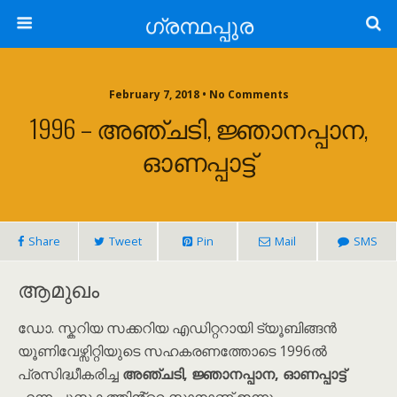
ഗ്രന്ഥപ്പുര
February 7, 2018 • No Comments
1996 – അഞ്ചടി, ജ്ഞാനപ്പാന,
ഓണപ്പാട്ട്
Share
Tweet
Pin
Mail
SMS
ആമുഖം
ഡോ. സ്കറിയ സക്കറിയ എഡിറ്ററായി ട്യൂബിങ്ങൻ
യൂണിവേഴ്സിറ്റിയുടെ സഹകരണത്തോടെ 1996ൽ
പ്രസിദ്ധീകരിച്ച
അഞ്ചടി, ജ്ഞാനപ്പാന, ഓണപ്പാട്ട്