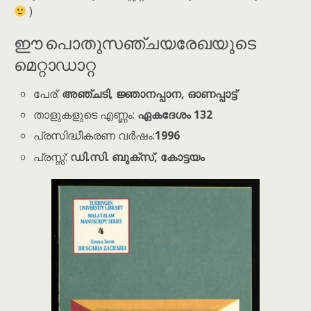
)
ഈ പൊതുസഞ്ചയരേഖയുടെ
മെറ്റാഡാറ്റ
പേര്:
അഞ്ചടി, ജ്ഞാനപ്പാന, ഓണപ്പാട്ട്
താളുകളുടെ എണ്ണം:
ഏകദേശം 132
പ്രസിദ്ധീകരണ വർഷം:
1996
പ്രസ്സ്:
ഡി.സി. ബുക്സ്, കോട്ടയം