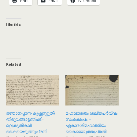
Print
Email
Facebook
Like this:
Related
ജ്ഞാനപ്പാന-കൃഷ്ണസ്തുതി-
മഹാഭാരതം ശല്യപർവ്വം
തിരുവങ്ങാട്ടഞ്ചടി-
സംക്ഷെപം –
മറ്റുകൃതികൾ-
ഏകാദശിമഹാത്മ്യം —
കൈയെഴുത്തുപ്രതി
കൈയെഴുത്തുപ്രതി