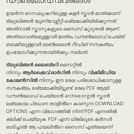
ഉയർന്ന റെസലൂഷനിലുള്ള കളർ സ്കാൻ മാത്രമാണ്
ട്യൂബിങ്ങൻ യൂണിവേഴ്സിറ്റി ലഭ്യമാക്കിയിരിക്കുന്നത്.
അതിനാൽ സ്കാനുകളുടെ സൈസ് കൂടുതൽ ആണ്.
അത്യാവശ്യമുള്ളവർ മാത്രം ഡൗൺലോഡ് ചെയ്ത്
ബാക്കിയുള്ളവർ ഓൺലൈൻ റീഡിങ് സൗകര്യം
ഉപയോഗിക്കുന്നതായിരിക്കും നല്ലത്.
ട്യൂബിങ്ങൻ ലൈബ്രറി
സൈറ്റിൽ
നിന്നും
ആർക്കൈവ്.ഓർഗിൽ
നിന്നും
വിക്കിമീഡിയ
കോമൺസിൽ
നിന്നും ഈ രേഖ പരിശോധിക്കാനുള്ള
സൗകര്യം ലഭ്യമാക്കിയിട്ടൂണ്ട്. രേഖ PDF ആയി
ഡൗൺലോഡ് ചെയ്യാൻ archive.orgൽ സ്കാൻ
ലഭ്യമായ പ്രധാന താളിൻ്റെ കാണുന്ന DOWNLOAD
OPTIONS എന്ന വിഭാഗത്തിൽ നിന്ന് PDF എന്നതിൽ
ക്ലിക്ക് ചെയ്യുക. PDF എന്ന ലിങ്കിലൂടെ കർസർ
ഓടിച്ചാൽ ആ ഫയലിൻ്റെ സൈസ് എത്രയെന്ന്