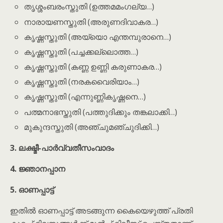
തൃശ്ശംബരംസ്തുതി (ഉത്തമമംഗല്യ…)
നാരായണസ്തുതി (അരുണദിവാകര…)
കൃഷ്ണസ്തുതി (അയ്യൊ എന്തമ്പുരാനെ…)
കൃഷ്ണസ്തുതി (പച്ചക്കല്ലൊത്ത…)
കൃഷ്ണസ്തുതി (കണ്ണ ഉണ്ണി കരുണാകര…)
കൃഷ്ണസ്തുതി (നരകവൈരിയാം…)
കൃഷ്ണസ്തുതി (എന്നുണ്ണികൃഷ്ണനെ…)
പത്മനാഭസ്തുതി (പത്തുദിക്കും തങ്കലാക്കി…)
മുകുന്ദസ്തുതി (അഞ്ചുമഞ്ചുദിക്കി…)
3. ലക്ഷ്മീ-പാർവ്വതീസംവാദം
4. ജ്ഞാനപ്പാന
5. ഓണപ്പാട്ട്
ഇതിൽ ഓണപ്പാട്ട് അടങ്ങുന്ന കൈയെഴുത്ത് പ്രതി