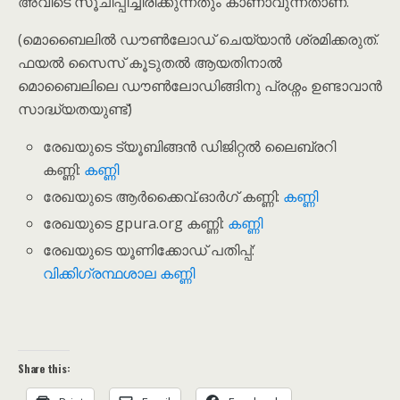
അവിടെ സൂചിപ്പിച്ചിരിക്കുന്നതും കാണാവുന്നതാണ്.
(മൊബൈലിൽ ഡൗൺലോഡ് ചെയ്യാൻ ശ്രമിക്കരുത്.
ഫയൽ സൈസ് കൂടുതൽ ആയതിനാൽ
മൊബൈലിലെ ഡൗ‌ൺലോഡിങ്ങിനു പ്രശ്നം ഉണ്ടാവാൻ
സാദ്ധ്യതയുണ്ട്)
രേഖയുടെ ട്യൂബിങ്ങൻ ഡിജിറ്റൽ ലൈബ്രറി
കണ്ണി:
കണ്ണി
രേഖയുടെ ആർക്കൈവ്.ഓർഗ് കണ്ണി:
കണ്ണി
രേഖയുടെ gpura.org കണ്ണി:
കണ്ണി
രേഖയുടെ യൂണിക്കോഡ് പതിപ്പ്:
വിക്കിഗ്രന്ഥശാല കണ്ണി
Share this: