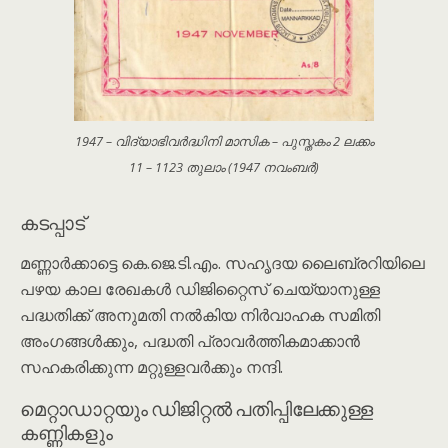
1947 – വിദ്യാഭിവർദ്ധിനി മാസിക – പുസ്തകം 2 ലക്കം
11 – 1123 തുലാം (1947 നവംബർ)
കടപ്പാട്
മണ്ണാർക്കാട്ടെ കെ.ജെ.ടി.എം. സഹൃദയ ലൈബ്രറിയിലെ
പഴയ കാല രേഖകൾ ഡിജിറ്റൈസ് ചെയ്യാനുള്ള
പദ്ധതിക്ക് അനുമതി നൽകിയ നിര്‍വാഹക സമിതി
അംഗങ്ങൾക്കും, പദ്ധതി പ്രാവർത്തികമാക്കാൻ
സഹകരിക്കുന്ന മറ്റുള്ളവർക്കും നന്ദി.
മെറ്റാഡാറ്റയും ഡിജിറ്റൽ പതിപ്പിലേക്കുള്ള
കണ്ണികളും