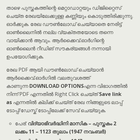
താഴെ പുസ്തകത്തിന്റെ മെറ്റാഡാറ്റയും ഡിജിറ്റൈസ്
ചെയ്ത രേഖയിലേക്കുള്ള കണ്ണിയും കൊടുത്തിരിക്കുന്നു.
ഓർക്കുക. രേഖ ഡൗൺലോഡ് ചെയ്യാതെ നേരിട്ട്
ഓൺലൈനിൽ നല്ല വ്യക്തതയോടെ തന്നെ
വായിക്കാൻ ആവും. ആർക്കൈവ്.ഓർഗിന്റെ
ഓൺലൈൻ റീഡിങ് സൗകര്യങ്ങൾ നന്നായി
ഉപയോഗിക്കുക.
രേഖ PDF ആയി ഡൗൺലോഡ് ചെയ്യാൻ
ആർക്കൈവ്.ഓർഗിൽ വലതുവശത്ത്
കാണുന്ന
DOWNLOAD OPTIONS
എന്ന വിഭാഗത്തിൽ
നിന്ന് PDF എന്നതിൽ Right Click ചെയ്ത്
Save link
as
എന്നതിൽ ക്ലിക്ക് ചെയ്ത് രേഖ നിങ്ങളുടെ ലാപ്പ്
ടോപ്പ്/ഡേസ്ക് ടോപ്പിലേക്ക് സേവ് ചെയ്യുക.
പേര്:
വിദ്യാഭിവർദ്ധിനി മാസിക – പുസ്തകം 2
ലക്കം 11 – 1123 തുലാം (1947 നവംബർ)