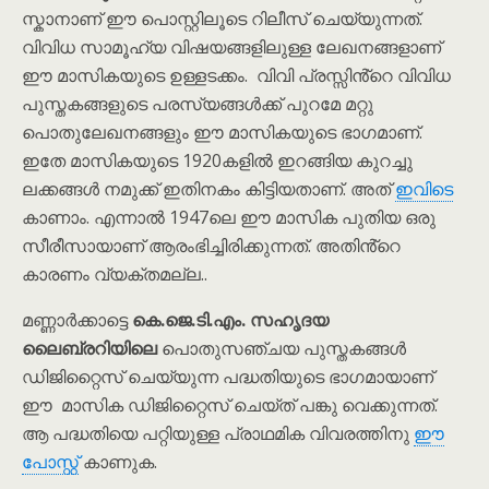
സ്കാനാണ് ഈ പൊസ്റ്റിലൂടെ റിലീസ് ചെയ്യുന്നത്.
വിവിധ സാമൂഹ്യ വിഷയങ്ങളിലുള്ള ലേഖനങ്ങളാണ്
ഈ മാസികയുടെ ഉള്ളടക്കം. വിവി പ്രസ്സിൻ്റെ വിവിധ
പുസ്തകങ്ങളുടെ പരസ്യങ്ങൾക്ക് പുറമേ മറ്റു
പൊതുലേഖനങ്ങളും ഈ മാസികയുടെ ഭാഗമാണ്.
ഇതേ മാസികയുടെ 1920കളിൽ ഇറങ്ങിയ കുറച്ചു
ലക്കങ്ങൾ നമുക്ക് ഇതിനകം കിട്ടിയതാണ്. അത്
ഇവിടെ
കാണാം. എന്നാൽ 1947ലെ ഈ മാസിക പുതിയ ഒരു
സീരീസായാണ് ആരംഭിച്ചിരിക്കുന്നത്. അതിൻ്റെ
കാരണം വ്യക്തമല്ല..
മണ്ണാർക്കാട്ടെ
കെ.ജെ.ടി.എം. സഹൃദയ
ലൈബ്രറിയിലെ
പൊതുസഞ്ചയ പുസ്തകങ്ങൾ
ഡിജിറ്റൈസ് ചെയ്യുന്ന പദ്ധതിയുടെ ഭാഗമായാണ്
ഈ മാസിക ഡിജിറ്റൈസ് ചെയ്ത് പങ്കു വെക്കുന്നത്.
ആ പദ്ധതിയെ പറ്റിയുള്ള പ്രാഥമിക വിവരത്തിനു
ഈ
പോസ്റ്റ്
കാണുക.