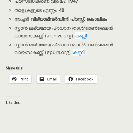
പ്രസിദ്ധീകരണ വർഷം:
1947
താളുകളുടെ എണ്ണം:
40
അച്ചടി:
വിദ്യാഭിവർദ്ധിനി പ്രസ്സ്, കൊല്ലം
സ്കാൻ ലഭ്യമായ പ്രധാന താൾ/ഓൺലൈൻ
വായനാകണ്ണി (archive.org):
കണ്ണി
സ്കാൻ ലഭ്യമായ പ്രധാന താൾ/ഓൺലൈൻ
വായനാകണ്ണി (gpura.org):
കണ്ണി
Share this:
Print
Email
Facebook
Like this: