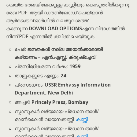
ചെയ്ത രേഖയിലേക്കുള്ള കണ്ണിയും കൊടുത്തിരിക്കുന്നു.
രേഖ PDF ആയി ഡൗൺലോഡ് ചെയ്യാൻ
ആർക്കൈവ്.ഓർഗിൽ വലതുവശത്ത്
കാണുന്ന
DOWNLOAD OPTIONS
എന്ന വിഭാഗത്തിൽ
നിന്ന് PDF എന്നതിൽ ക്ലിക്ക് ചെയ്യുക.
പേര്:
ജനതകൾ നല്ല അയൽക്കാരായി
കഴിയണം – എൻ.എസ്സ്. ക്രൂഷ്‌ച്ചേവ്
പ്രസിദ്ധീകരണ വർഷം:
1959
താളുകളുടെ എണ്ണം:
24
പ്രസാധനം:
USSR Embassy Information
Department, New Delhi
അച്ചടി:
Princely Press, Bombay
സ്കാനുകൾ ലഭ്യമായ പ്രധാന താൾ/
ഓൺലൈൻ വായനക്കണ്ണി:
കണ്ണി
സ്കാനുകൾ ലഭ്യമായ പ്രധാന താൾ/
ഓൺലൈൻ വായനക്കണ്ണി:
കണ്ണി