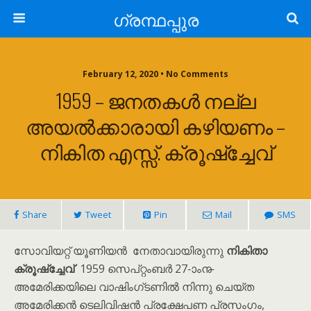
ഗ്രന്ഥപ്പുര
February 12, 2020 • No Comments
1959 – ജനതകൾ നല്ല
അയൽക്കാരായി കഴിയണം –
നികിത എസ്സ്. ക്രൂഷ്‌ച്ചേവ്
Share
Tweet
Pin
Mail
SMS
സോവിയറ്റ് യൂണിയൻ നേതാവായിരുന്നു
നികിതാ
ക്രൂഷ്ച്ചേവ്
1959 സെപ്റ്റംബർ 27-ാം൹
അമേരിക്കയിലെ വാഷിംഗ്ടണിൽ നിന്നു ചെയ്ത
അമേരിക്കൻ ടെലിവിഷൻ പ്രക്ഷേപണ പ്രസംഗം,