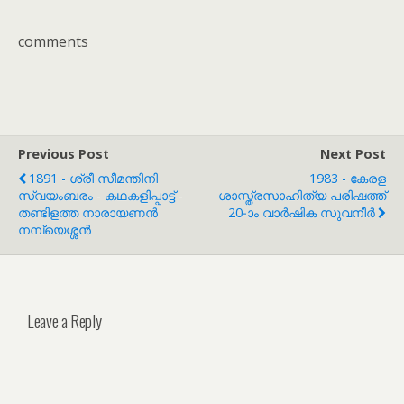
comments
Previous Post
Next Post
1891 - ശ്രീ സീമന്തിനി
1983 - കേരള
സ്വയം‌ബരം - കഥകളിപ്പാട്ട് -
ശാസ്ത്രസാഹിത്യ പരിഷത്ത്
തണ്ടിളത്ത നാരായണൻ
20-ാം വാർഷിക സുവനീർ
നമ്പ്യെശ്ശൻ
Leave a Reply