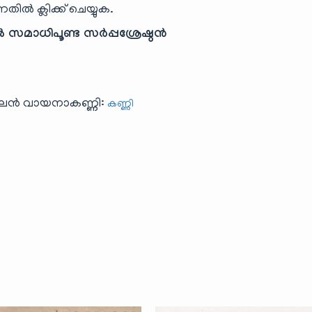
ിൽ ക്ലിക്ക് ചെയ്യുക.
 സമാധിപൂണ്ട സർപ്പശ്രേഷ്ഠൻ
ൈൻ വായനാകണ്ണി:
കണ്ണി