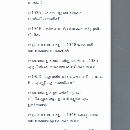
ലക്കം 2
1935 – മലയാള മനോരമ
വാർഷികപ്പതിപ്പ്
1946 – തിരുനാൾ വിശേഷാൽപ്രതി –
ദീപിക
പ്രസന്നകേരളം – 1948 ജനുവരി
മാസത്തെ ലക്കങ്ങൾ
മലയാളരാജ്യം ചിത്രവാരിക – 1935
ഏപ്രിൽ മാസത്തെ രണ്ട് ലക്കങ്ങൾ
1953 – എവരിഡേ സയൻസ് – ഫാറം
6 – എസ്സ്. എ. ജെയിംസ്
മലയാളമച്ചടിയിൽ ഏ,ഓ
ലിപികളുടെയും ഉപലികളുടെയും
ഉൽപ്പത്തി
പ്രസന്നകേരളം – 1946 ഒക്ടോബർ
മാസത്തെ മൂന്നു ലക്കങ്ങൾ