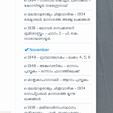
1994 – സർദാർ കെ.എം. പണിക്കർ –
കോന്നിയൂർ നരേന്ദ്രനാഥ്
മലയാളരാജ്യം ചിത്രവാരിക – 1934
ഒക്ടോബർ മാസത്തെ അഞ്ചു ലക്കങ്ങൾ
1938 – ലോവർ സെക്കണ്ടറി
ഭൂമിശാസ്ത്രം – ഫാറം 2 – പി. കെ.
നാരായണയ്യർ
November
1949 – ഗ്രന്ഥാലോകം – ലക്കം 4, 5, 6
1948 – അങ്കഗണിതം – ഒന്നാം
പുസ്തകം – ഒന്നാം ഫാറത്തിലേക്കു്
മാതൃകാപാഠാവലി – ആറാം പുസ്തകം
മലയാളരാജ്യം ചിത്രവാരിക – 1934
സെപ്റ്റംബർ മാസത്തെ മൂന്നു
ലക്കങ്ങൾ
1938 – മതിരാശിസംസ്ഥാനം