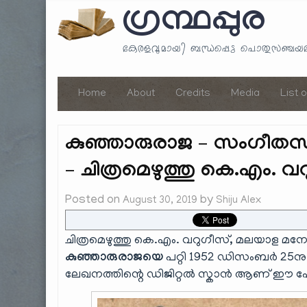
ഗ്രന്ഥപ്പുര
കേരളവുമായി ബന്ധപ്പെട്ട പൊതുസഞ്ച
Home
About
Credits
Media
List 
കുഞ്ഞാരുരാജ – സംഗീതസദ
– ചിത്രമെഴുത്തു കെ.എം. വ
Posted on
by
August 30, 2019
Shiju Alex
ചിത്രമെഴുത്തു കെ.എം. വറുഗീസ്, മലയാള 
കുഞ്ഞാരുരാജയെ
പറ്റി 1952 ഡിസംബർ 25ന
ലേഖനത്തിന്റെ ഡിജിറ്റൽ സ്കാൻ ആണ് ഈ പോസ്റ്