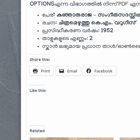
OPTIONS
എന്ന വിഭാഗത്തിൽ നിന്ന് PDF എന്നത
പേര്:
കുഞ്ഞാരുരാജ – സംഗീതസദസ്സിൽ
രചന:
ചിത്രമെഴുത്തു കെ.എം. വറുഗീസ്
പ്രസിദ്ധീകരണ വർഷം:
1952
താളുകളുടെ എണ്ണം:
2
സ്കാൻ ലഭ്യമായ പ്രധാന താൾ/ഓൺല
Share this:
Print
Email
Facebook
Like this:
Related