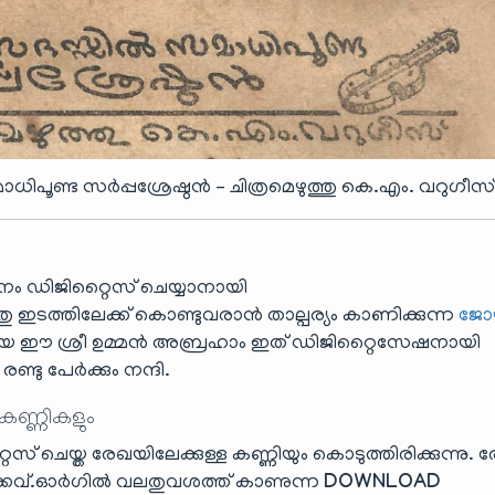
പൂണ്ട സർപ്പശ്രേഷ്ഠൻ – ചിത്രമെഴുത്തു കെ.എം. വറുഗീസ
ഖനം ഡിജിറ്റൈസ് ചെയ്യാനായി
ടത്തിലേക്ക് കൊണ്ടുവരാൻ താല്പര്യം കാണിക്കുന്ന
ജോ
തായ ഈ ശ്രീ ഉമ്മൻ അബ്രഹാം ഇത് ഡിജിറ്റൈസേഷനായി
ണ്ടു പേർക്കും നന്ദി.
 കണ്ണികളും
സ് ചെയ്ത രേഖയിലേക്കുള്ള കണ്ണിയും കൊടുത്തിരിക്കുന്നു. 
്.ഓർഗിൽ വലതുവശത്ത് കാണുന്ന
DOWNLOAD