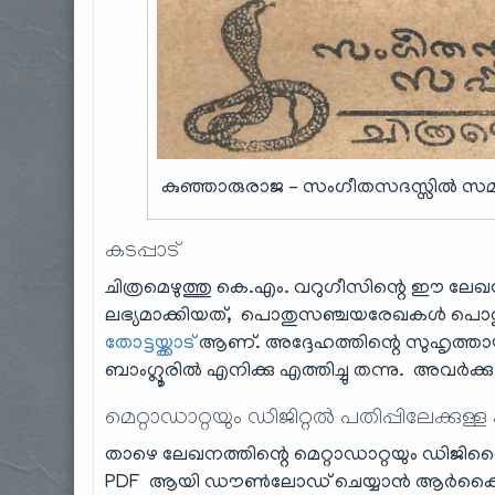
കുഞ്ഞാരുരാജ – സംഗീതസദസ്സിൽ സമാധി
കടപ്പാട്
ചിത്രമെഴുത്തു കെ.എം. വറുഗീസിന്റെ ഈ ലേ
ലഭ്യമാക്കിയത്, പൊതുസഞ്ചയരേഖകൾ പൊതു ഇ
തോട്ടയ്ക്കാട്
ആണ്. അദ്ദേഹത്തിന്റെ സുഹൃത്
ബാംഗ്ലൂരിൽ എനിക്കു എത്തിച്ചു തന്നു. അവർക്കു ര
മെറ്റാഡാറ്റയും ഡിജിറ്റൽ പതിപ്പിലേക്കുള്ള
താഴെ ലേഖനത്തിന്റെ മെറ്റാഡാറ്റയും ഡിജിറ്റൈ
PDF ആയി ഡൗൺലോഡ് ചെയ്യാൻ ആർക്കൈവ