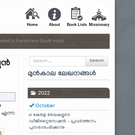
Home
About
Book Lists
Missionary
ated to Kerala and South India)
Search
്ഠൻ
Search
for
മുൻകാല ലേഖനങ്ങൾ
2022
ര
October
ൻ
എന്ന
കേരള രേഖകളുടെ
ഡിജിറ്റൈസേഷൻ – പ്രവർത്തനം
പുനരാരംഭിക്കുന്നു