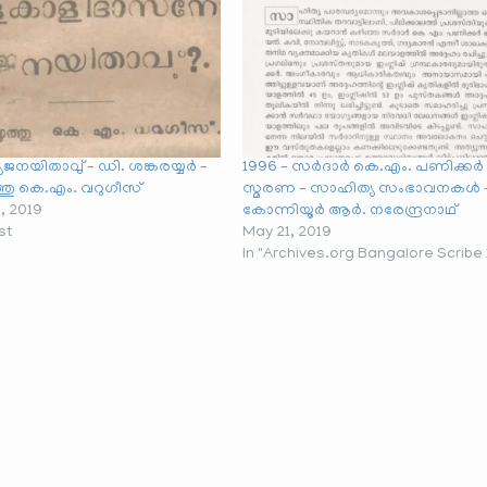
്യജനയിതാവു് – ഡി. ശങ്കരയ്യർ –
1996 – സർദാർ കെ.എം. പണിക്കർ
ത്തു കെ.എം. വറുഗീസ്
സ്മരണ – സാഹിത്യ സംഭാവനകൾ 
, 2019
കോന്നിയൂർ ആർ. നരേന്ദ്രനാഥ്
st
May 21, 2019
In "Archives.org Bangalore Scribe 