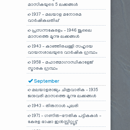
മാസികയുടെ 5 ലക്കങ്ങൾ
1937 – മലയാള മനോരമ
വാർഷികപ്പതിപ്പ്
പ്രസന്നകേരളം – 1946 ജൂലൈ
മാസത്തെ മൂന്നു ലക്കങ്ങൾ
1943 – കാഞ്ഞിരപ്പള്ളി സഹൃദയ
വായനശാലയുടെ വാർഷിക ഗ്രന്ഥം
1958 – മഹാത്മാഗാന്ധികാളേജ്
സ്മാരക ഗ്രന്ഥം
September
മലയാളരാജ്യം ചിത്രവാരിക – 1935
ജനുവരി മാസത്തെ മൂന്നു ലക്കങ്ങൾ
1943 – തിരുനാൾ പുലരി
1971 – ഗണിത-ഭൗതിക പട്ടികകൾ –
കേരള ഭാഷാ ഇൻസ്റ്റിറ്റ്യൂട്ട്