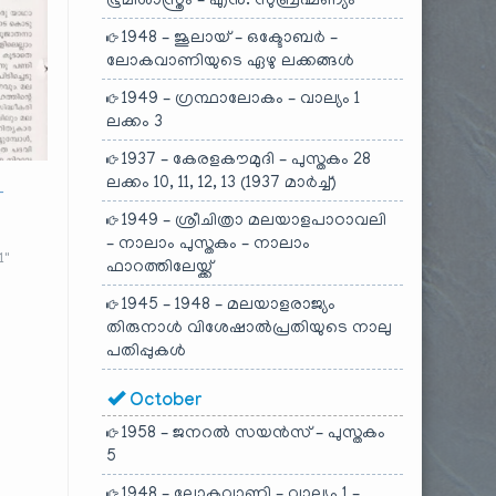
ഭൂമിശാസ്ത്രം – എൻ. സുബ്രഹ്മണ്യം
1948 – ജൂലായ് – ഒക്ടോബർ –
ലോകവാണിയുടെ ഏഴു ലക്കങ്ങൾ
1949 – ഗ്രന്ഥാലോകം – വാല്യം 1
ലക്കം 3
1937 – കേരളകൗമുദി – പുസ്തകം 28
ലക്കം 10, 11, 12, 13 (1937 മാർച്ച്)
–
1949 – ശ്രീചിത്രാ മലയാളപാഠാവലി
– നാലാം പുസ്തകം – നാലാം
1"
ഫാറത്തിലേയ്ക്ക്
1945 – 1948 – മലയാളരാജ്യം
തിരുനാൾ വിശേഷാൽപ്രതിയുടെ നാലു
പതിപ്പുകൾ
October
1958 – ജനറൽ സയൻസ് – പുസ്തകം
5
1948 – ലോകവാണി – വാല്യം 1 –