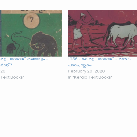
േരള പാഠാവലി മലയാളം –
1956 – കേരള പാഠാവലി – രണ്ടാം
ർഡു് 7
പാഠപുസ്തകം
020
February 20, 2020
a Text Books"
In "Kerala Text Books"