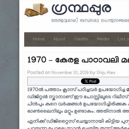
ഗ്രന്ഥപ്പുര
കേരളവുമായി ബന്ധപ്പെട്ട പൊതുസഞ്ച
Home
About
Credits
Media
List 
1970 – കേരള പാഠാവലി മ
Posted on
by
November 10, 2019
Shiju Alex
1970ൽ പത്താം ക്ലാസ് പഠിച്ചവർ ഉപയോഗിച്ച
ഡിജിറ്റൽ സ്കാനാണ് ഈ പോസ്റ്റിലൂടെ റിലീസ് 
പിൻപും കുറെ വർഷങ്ങൾ ഉപയോഗിച്ചിരിക്കു
ഓൺലൈനിലും മറ്റും ഉണ്ടാകും. അതിനാൽ അവർക
എനിക്ക് ഡിജിറ്റൈസ് ചെയ്യാനായി കിട്ടിയ പുസ