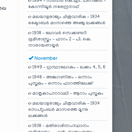
1994 – സർദാർ കെ.എം. പണിക്കർ –
കോന്നിയൂർ നരേന്ദ്രനാഥ്
രേഖ
മലയാളരാജ്യം ചിത്രവാരിക – 1934
ഒക്ടോബർ മാസത്തെ അഞ്ചു ലക്കങ്ങൾ
1938 – ലോവർ സെക്കണ്ടറി
ഭൂമിശാസ്ത്രം – ഫാറം 2 – പി. കെ.
നാരായണയ്യർ
November
1949 – ഗ്രന്ഥാലോകം – ലക്കം 4, 5, 6
1948 – അങ്കഗണിതം – ഒന്നാം
പുസ്തകം – ഒന്നാം ഫാറത്തിലേക്കു്
മാതൃകാപാഠാവലി – ആറാം പുസ്തകം
മലയാളരാജ്യം ചിത്രവാരിക – 1934
സെപ്റ്റംബർ മാസത്തെ മൂന്നു
ലക്കങ്ങൾ
1938 – മതിരാശിസംസ്ഥാനം