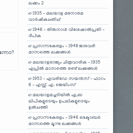
ലക്കം 2
1935 – മലയാള മനോരമ
വാർഷികപ്പതിപ്പ്
1946 – തിരുനാൾ വിശേഷാൽപ്രതി –
ദീപിക
പ്രസന്നകേരളം – 1948 ജനുവരി
മാസത്തെ ലക്കങ്ങൾ
ുന്നോ?
മലയാളരാജ്യം ചിത്രവാരിക – 1935
ഏപ്രിൽ മാസത്തെ രണ്ട് ലക്കങ്ങൾ
1953 – എവരിഡേ സയൻസ് – ഫാറം
6 – എസ്സ്. എ. ജെയിംസ്
മലയാളമച്ചടിയിൽ ഏ,ഓ
ലിപികളുടെയും ഉപലികളുടെയും
ഉൽപ്പത്തി
പ്രസന്നകേരളം – 1946 ഒക്ടോബർ
മാസത്തെ മൂന്നു ലക്കങ്ങൾ