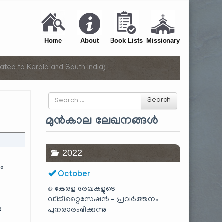
Home
About
Book Lists
Missionary
ated to Kerala and South India)
Search
Search
for
മുൻകാല ലേഖനങ്ങൾ
2022
ം
October
കേരള രേഖകളുടെ
ഡിജിറ്റൈസേഷൻ – പ്രവർത്തനം
ൻ
പുനരാരംഭിക്കുന്നു