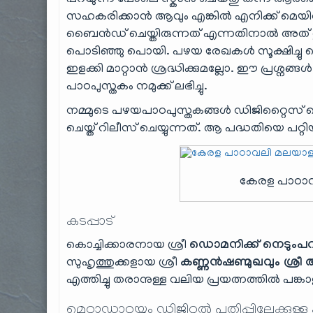
പറയുന്ന പോലെ സ്കാൻ ചെയ്തു തന്ന് ആർക്കെ
സഹകരിക്കാൻ ആവും എങ്കിൽ എനിക്ക് മെയിൽ അ
ബൈൻഡ് ചെയ്തിരുന്നത് എന്നതിനാൽ അത് തുര
പൊടിഞ്ഞു പൊയി. പഴയ രേഖകൾ സൂക്ഷിച്ചു വെക
ഇളക്കി മാറ്റാൻ ശ്രദ്ധിക്കുമല്ലോ. ഈ പ്രശ്
പാഠപുസ്തകം നമുക്ക് ലഭിച്ചു.
നമ്മുടെ പഴയപാഠപുസ്തകങ്ങൾ ഡിജിറ്റൈസ് ച
ചെയ്ത് റിലീസ് ചെയ്യുന്നത്. ആ പദ്ധതിയെ പറ്റ
കേരള പാഠാവ
കടപ്പാട്
കൊച്ചിക്കാരനായ ശ്രീ
ഡൊമനിക്ക് നെടും‌പറമ
സുഹൃത്തുക്കളായ ശ്രീ
കണ്ണൻഷണ്മുഖവും ശ്രീ 
എത്തിച്ചു തരാനുള്ള വലിയ പ്രയത്നത്തിൽ പങ്ക
മെറ്റാഡാറ്റയും ഡിജിറ്റൽ പതിപ്പിലേക്കുള്ള