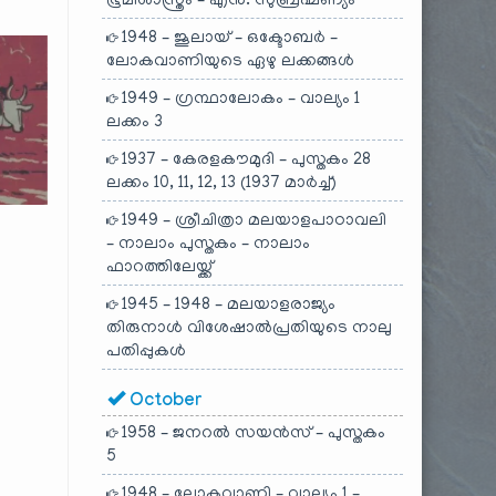
ഭൂമിശാസ്ത്രം – എൻ. സുബ്രഹ്മണ്യം
1948 – ജൂലായ് – ഒക്ടോബർ –
ലോകവാണിയുടെ ഏഴു ലക്കങ്ങൾ
1949 – ഗ്രന്ഥാലോകം – വാല്യം 1
ലക്കം 3
1937 – കേരളകൗമുദി – പുസ്തകം 28
ലക്കം 10, 11, 12, 13 (1937 മാർച്ച്)
1949 – ശ്രീചിത്രാ മലയാളപാഠാവലി
– നാലാം പുസ്തകം – നാലാം
ഫാറത്തിലേയ്ക്ക്
1945 – 1948 – മലയാളരാജ്യം
തിരുനാൾ വിശേഷാൽപ്രതിയുടെ നാലു
പതിപ്പുകൾ
October
1958 – ജനറൽ സയൻസ് – പുസ്തകം
5
1948 – ലോകവാണി – വാല്യം 1 –