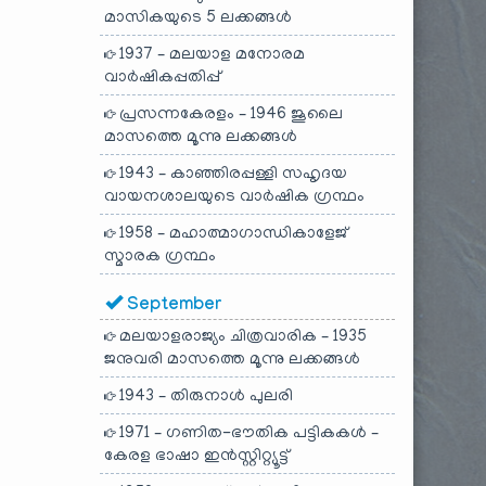
മാസികയുടെ 5 ലക്കങ്ങൾ
1937 – മലയാള മനോരമ
വാർഷികപ്പതിപ്പ്
പ്രസന്നകേരളം – 1946 ജൂലൈ
മാസത്തെ മൂന്നു ലക്കങ്ങൾ
1943 – കാഞ്ഞിരപ്പള്ളി സഹൃദയ
വായനശാലയുടെ വാർഷിക ഗ്രന്ഥം
1958 – മഹാത്മാഗാന്ധികാളേജ്
സ്മാരക ഗ്രന്ഥം
September
മലയാളരാജ്യം ചിത്രവാരിക – 1935
ജനുവരി മാസത്തെ മൂന്നു ലക്കങ്ങൾ
1943 – തിരുനാൾ പുലരി
1971 – ഗണിത-ഭൗതിക പട്ടികകൾ –
കേരള ഭാഷാ ഇൻസ്റ്റിറ്റ്യൂട്ട്