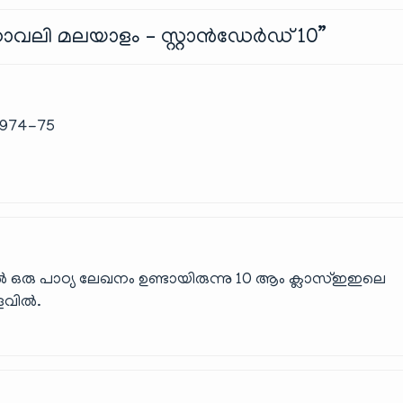
ഠാവലി മലയാളം – സ്റ്റാൻഡേർഡ് 10
”
1974-75
ൽ ഒരു പാഠ്യ ലേഖനം ഉണ്ടായിരുന്നു 10 ആം ക്ലാസ്ഇഇലെ
ളവിൽ.