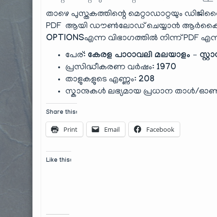
താഴെ പുസ്തകത്തിന്റെ മെറ്റാഡാറ്റയും ഡിജിറ്റ
PDF ആയി ഡൗൺലോഡ് ചെയ്യാൻ ആർക്കൈവ
OPTIONS
എന്ന വിഭാഗത്തിൽ നിന്ന് PDF എന്നത
പേര്:
കേരള പാഠാവലി മലയാളം – സ്റ്
പ്രസിദ്ധീകരണ വർഷം:
1970
താളുകളുടെ എണ്ണം:
208
സ്കാനുകൾ ലഭ്യമായ പ്രധാന താൾ/
Share this:
Print
Email
Facebook
Like this: