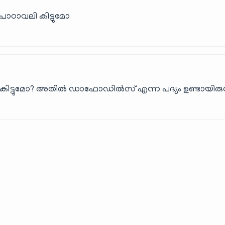
പാഠാവലി കിട്ടുമോ
ീഷ് കിട്ടുമോ? അതിൽ ഡാഫോഡിൽസ് എന്ന പദ്യം ഉണ്ടായിര