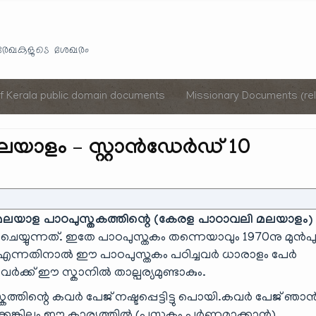
Skip
to
യരേഖകളുടെ ശേഖരം
content
of Kerala public domain documents
Missionary Documents (rel
ലയാളം – സ്റ്റാൻഡേർഡ് 10
മലയാള പാഠപുസ്തകത്തിന്റെ (കേരള പാഠാവലി മലയാളം)
ചെയ്യുന്നത്. ഇതേ പാഠപുസ്തകം തന്നെയാവും 1970നു മുൻപു
ക എന്നതിനാൽ ഈ പാഠപുസ്തകം പഠിച്ചവർ ധാരാളം പേർ
്ക് ഈ സ്കാനിൽ താല്പര്യമുണ്ടാകും.
്കത്തിന്റെ കവർ പേജ് നഷ്ടപ്പെട്ടിട്ടു പൊയി.കവർ പേജ് ഞാ