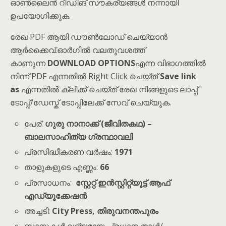
ഓൺലൈൻ റീഡിങ് സൗകര്യങ്ങൾ നന്നായി
ഉപയോഗിക്കുക.
രേഖ PDF ആയി ഡൗൺലോഡ് ചെയ്യാൻ
ആർക്കൈവ്.ഓർഗിൽ വലതുവശത്ത്
കാണുന്ന
DOWNLOAD OPTIONS
എന്ന വിഭാഗത്തിൽ
നിന്ന് PDF എന്നതിൽ Right Click ചെയ്ത്
Save link
as
എന്നതിൽ ക്ലിക്ക് ചെയ്ത് രേഖ നിങ്ങളുടെ ലാപ്പ്
ടോപ്പ്/ഡേസ്ക് ടോപ്പിലേക്ക് സേവ് ചെയ്യുക.
പേര്:
ഗുരു നാനാക്ക് (ജീവിതകഥ) –
ബാലസാഹിത്യ ഗ്രന്ഥാവലി
പ്രസിദ്ധീകരണ വർഷം:
1971
താളുകളുടെ എണ്ണം:
66
പ്രസാധനം:
സ്റ്റേറ്റ് ഇൻസ്റ്റിറ്റ്യൂട്ട് ആഫ്
എഡ്യൂക്കേഷൻ
അച്ചടി:
City Press, തിരുവനന്തപുരം
സ്കാനുകൾ ലഭ്യമായ പ്രധാന താൾ/