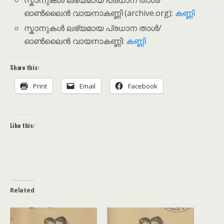
ഓൺലൈൻ വായനാകണ്ണി (archive.org):
കണ്ണി
സ്കാനുകൾ ലഭ്യമായ പ്രധാന താൾ/
ഓൺലൈൻ വായനാകണ്ണി:
കണ്ണി
Share this:
Print
Email
Facebook
Like this:
Related