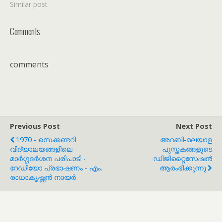
Similar post
Comments
comments
Previous Post
Next Post
1970 - സെക്കണ്ടറി
അറബി-മലയാള
വിദ്യാലയങ്ങളിലെ
പുസ്തകങ്ങളുടെ
മാർഗ്ഗദർശന പരിപാടി -
ഡിജിറ്റൈസേഷൻ
റേഡിയോ പ്രഭാഷണം - എം.
ആരംഭിക്കുന്നു
രാധാകൃഷ്ണൻ നായർ