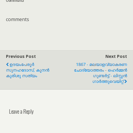
comments
Previous Post
Next Post
ഉദയംപേരൂർ
1867 - മലയാളവ്യാകരണ
സുനഹദോസ്, കൂനൻ
ചോദ്യോത്തരം - ഹെർമ്മൻ
കുരിശു സത്യം
ഗുണ്ടർട്ട് - ലിസ്റ്റൻ
ഗാർത്തുവെയിറ്റ്
Leave a Reply