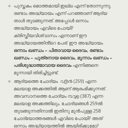
പുസ്തകം മൊത്തമായി ഇല്ല എന്ന് തോന്നുന്നു.
രണ്ടാം അദ്ധ്യായം എന്ന് പറഞ്ഞാണ് ആദ്യ
താൾ തുടങ്ങുന്നത്. അപ്പോൾ ഒന്നാം
അദ്ധ്യായം എവിടെ പോയി?
ക്രിസ്തീയവിശ്വാസം എന്നാണ് ഈ
അദ്ധ്യായത്തിൻ്റെ പേര്. ഈ അദ്ധ്യായം
ഒന്നാം ഖണ്ഡം – പിതാവായ ദൈവം
,
രണ്ടാം
ഖണ്ഡം – പുത്രനായ ദൈവം
,
മൂന്നാം ഖണ്ഡം –
പരിശുദ്ധാത്മാവായ ദൈവം
എന്നിങ്ങനെ
മൂന്നായി തിരിച്ചിട്ടുണ്ട്.
ആദ്യത്തെ ചോദ്യം ൨൫൯ (259) എന്ന
മലയാള അക്കത്തിൽ ആണ് ആരംഭിക്കുന്നത്.
അവസാനത്തെ ചോദ്യം ൩൮൭ (387) എന്ന
മലയാള അക്കത്തിലും. ചോദ്യങ്ങൾ 259ൽ
തുടങ്ങുന്നതിനാൽ ഇതിനു മുൻപുള്ള 258
ചോദ്യോത്തരങ്ങൾ എവിടെ പോയി? അത്
ഒന്നാം അദ്ധ്യായത്തിൽ ആയിരിക്കുമോ?