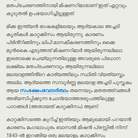
മതപ്രചരണത്തിനായി മിഷണറിമാരാണ് ഇത് ഏറ്റവും
കൂടുതൽ ഉപയോഗിച്ചിട്ടുള്ളത്.
മിക്ക ഇന്ത്യൻ ഭാഷകളിലേയും ആദ്യകാല അച്ചടി
കൃതികൾ കാറ്റക്കിസം ആയിരുന്നു. കാരണം
പ്രിൻ്റിങ്ങിനും ലിപി മാനകീകരണത്തിനും ഒക്കെ
മുൻകൈ എടുത്തത് മിഷണറിമാർ ആയിരുന്നല്ലോ.
ഇതൊക്കെ ചെയ്യുന്നതിലുള്ള അവരുടെ പ്രധാന
ലക്ഷ്യം മതപ്രചരണവും ആയിരുന്നല്ലോ.
മലയാളത്തിൻ്റെ കാര്യത്തിലും സ്ഥിതി വ്യത്യസ്തം
അല്ല. ആദ്യത്തെ സമ്പൂർണ്ണ മലയാള അച്ചടി പുസ്തകം
ആയ
സംക്ഷേപവേദാർത്ഥം
തന്നെയും മതതത്ത്വങ്ങള്‍
അഭ്യസിപ്പിക്കുന്ന ചോദ്യോത്തരരൂപത്തിലുള്ള
പാഠങ്ങൾ (അതായത് കാറ്റക്കിസം) ആണ്.
കാറ്റക്കിസത്തെ കുറിച്ച് ഇത്രയും ആമുഖമായി പറയാൻ
കാരണം മംഗലാപുരം ബാസൽ മിഷൻ പ്രസ്സിൽ നിന്ന്
1843-ൽ ഇറങ്ങിയ ഒരു മലയാളം കാറ്റക്കിസം