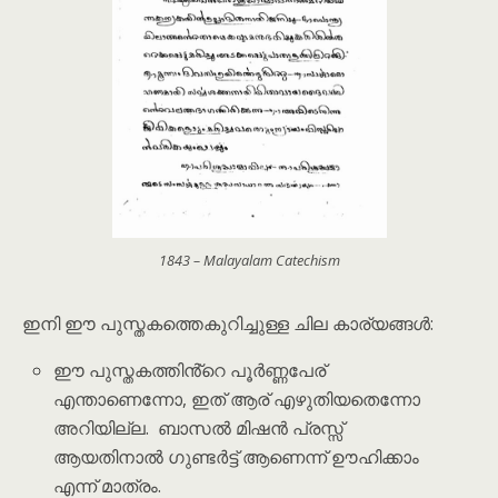
1843 – Malayalam Catechism
ഇനി ഈ പുസ്തകത്തെകുറിച്ചുള്ള ചില കാര്യങ്ങൾ:
ഈ പുസ്തകത്തിൻ്റെ പൂർണ്ണപേര്
എന്താണെന്നോ, ഇത് ആര് എഴുതിയതെന്നോ
അറിയില്ല. ബാസൽ മിഷൻ പ്രസ്സ്
ആയതിനാൽ ഗുണ്ടർട്ട് ആണെന്ന് ഊഹിക്കാം
എന്ന് മാത്രം.