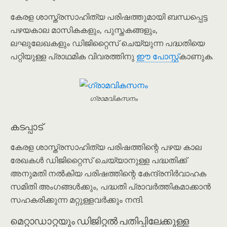
കേരള ശാസ്ത്രസാഹിത്യ പരിഷത്തുമായി ബന്ധപ്പെട്ട
പഴയകാല മാസികകളും, പുസ്തകങ്ങളും,
ലഘുലേഖകളും ഡിജിറ്റൈസ് ചെയ്യുന്ന പദ്ധതിയെ
പറ്റിയുള്ള പ്രാഥമിക വിവരത്തിനു
ഈ പോസ്റ്റ്
കാണുക.
ഗ്രാമവികസനം
കടപ്പാട്
കേരള ശാസ്ത്രസാഹിത്യ പരിഷത്തിന്റെ പഴയ കാല
രേഖകൾ ഡിജിറ്റൈസ് ചെയ്യാനുള്ള പദ്ധതിക്ക്
അനുമതി നൽകിയ പരിഷത്തിന്റെ കേന്ദ്രനിര്‍വാഹക
സമിതി അംഗങ്ങൾക്കും, പദ്ധതി പ്രാവർത്തികമാക്കാൻ
സഹകരിക്കുന്ന മറ്റുള്ളവർക്കും നന്ദി.
മെറ്റാഡാറ്റയും ഡിജിറ്റൽ പതിപ്പിലേക്കുള്ള