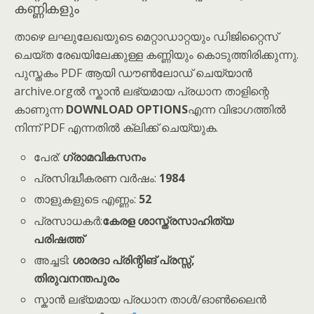
കണ്ണികളും
താഴെ ലഘുലേഖയുടെ മെറ്റാഡാറ്റയും ഡിജിറ്റൈസ്
ചെയ്ത രേഖയിലേക്കുള്ള കണ്ണിയും കൊടുത്തിരിക്കുന്നു.
പുസ്തകം PDF ആയി ഡൗൺലോഡ് ചെയ്യാൻ
archive.orgൽ സ്കാൻ ലഭ്യമായ പ്രധാന താളിന്റെ
കാണുന്ന
DOWNLOAD OPTIONS
എന്ന വിഭാഗത്തിൽ
നിന്ന് PDF എന്നതിൽ ക്ലിക്ക് ചെയ്യുക.
പേര്:
ഗ്രാമവികസനം
പ്രസിദ്ധീകരണ വർഷം:
1984
താളുകളുടെ എണ്ണം:
52
പ്രസാധകർ:
കേരള ശാസ്ത്രസാഹിത്യ
പരിഷത്ത്
അച്ചടി:
ശാരദാ പ്രിന്റിങ് പ്രസ്സ്,
തിരുവനന്തപുരം
സ്കാൻ ലഭ്യമായ പ്രധാന താൾ/ഓൺലൈൻ