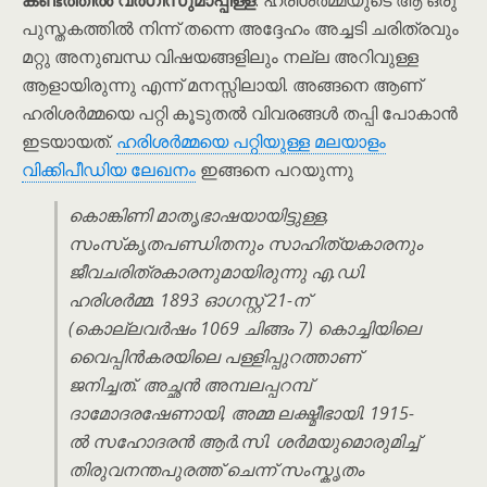
കണ്ടത്തിൽ വർഗീസുമാപ്പിള്ള
. ഹരിശർമ്മയുടെ ആ ഒരു
പുസ്തകത്തിൽ നിന്ന് തന്നെ അദ്ദേഹം അച്ചടി ചരിത്രവും
മറ്റു അനുബന്ധ വിഷയങ്ങളിലും നല്ല അറിവുള്ള
ആളായിരുന്നു എന്ന് മനസ്സിലായി. അങ്ങനെ ആണ്
ഹരിശർമ്മയെ പറ്റി കൂടുതൽ വിവരങ്ങൾ തപ്പി പോകാൻ
ഇടയായത്.
ഹരിശർമ്മയെ പറ്റിയുള്ള മലയാളം
വിക്കിപീഡിയ ലേഖനം
ഇങ്ങനെ പറയുന്നു
കൊങ്കിണി മാതൃഭാഷയായിട്ടുള്ള,
സംസ്‌കൃതപണ്ഡിതനും സാഹിത്യകാരനും
ജീവചരിത്രകാരനുമായിരുന്നു എ.ഡി.
ഹരിശർമ്മ. 1893 ഓഗസ്റ്റ് 21-ന്
(കൊല്ലവർഷം 1069 ചിങ്ങം 7) കൊച്ചിയിലെ
വൈപ്പിൻകരയിലെ പള്ളിപ്പുറത്താണ്
ജനിച്ചത്. അച്ഛൻ അമ്പലപ്പറമ്പ്
ദാമോദരഷേണായി, അമ്മ ലക്ഷ്മീഭായി. 1915-
ൽ സഹോദരൻ ആർ.സി. ശർമയുമൊരുമിച്ച്
തിരുവനന്തപുരത്ത് ചെന്ന് സംസ്കൃതം