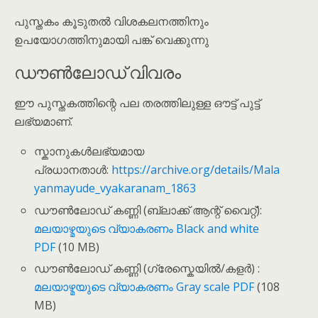
പുസ്തകം കൂടുതൽ വിശകലനത്തിനും
ഉപയോഗത്തിനുമായി പങ്ക് വെക്കുന്നു
ഡൗൺലോഡ് വിവരം
ഈ പുസ്തകത്തിന്റെ പല തരത്തിലുള്ള ഔട്ട് പുട്ട്
ലഭ്യമാണ്.
സ്കാനുകൾലഭ്യമായ
പ്രധാനതാൾ:
https://archive.org/details/Mala
yanmayude_vyakaranam_1863
ഡൗൺലോഡ് കണ്ണി (ബ്ലാക്ക് ആന്റ് വൈറ്റ്):
മലയാഴ്മയുടെ വ്യാകരണം Black and white
PDF
(10 MB)
ഡൗൺലോഡ് കണ്ണി (ഗ്രേസ്കെയിൽ/കളർ) :
മലയാഴ്മയുടെ വ്യാകരണം Gray scale PDF
(108
MB)