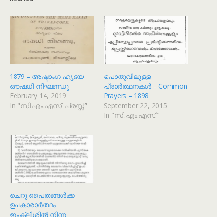
1879 – അഷ്ടാംഗ ഹൃദയ
പൊതുവിലുള്ള
ഔഷധി നിഘണ്ഡു
പ്രാർത്ഥനകൾ – Common
February 14, 2019
Prayers – 1898
In "സി.എം.എസ്. പ്രസ്സ്"
September 22, 2015
In "സി.എം.എസ്."
ചെറു പൈതങ്ങൾക്ക
ഉപകാരാർത്ഥം
ഇംക്ലീശിൽ നിന്ന