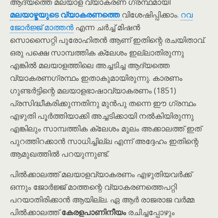
ആദ്യത്തെ മലയാള വ്യാകരണ ഗ്രന്ഥമായി
മലയാഴ്മയുടെ വ്യാകരണത്തെ
വിശേഷിപ്പിക്കാം.
റവ
ജോർജ്ജ് മാത്തൻ
എന്ന ചർച്ച് മിഷൻ
സൊസൈറ്റി പുരോഹിതൻ ആണ് ഇതിന്റെ രചയിതാവ്.
ഒരു പക്ഷെ സാമ്പത്തിക ക്ലേശം ഇല്ലാതിരുന്നു
എങ്കിൽ മലയാളത്തിലെ അച്ചടിച്ച ആദ്യത്തെ
വ്യാകരണഗ്രന്ഥം ഇതാകുമായിരുന്നു. കാരണം
ഗുണ്ടർട്ടിന്റെ മലയാളഭാഷാവ്യാകരണം (1851)
പ്രസിദ്ധീകരിക്കുന്നതിനു മുൻപു തന്നെ ഈ ഗ്രന്ഥം
എഴുതി പൂർത്തിയാക്കി അച്ചടിക്കായി നൽകിയിരുന്നു
എങ്കിലും സാമ്പത്തിക ക്ലേശം മൂലം അക്കാലത്ത് ഇത്
പുറത്തിറക്കാൻ സാധിച്ചില്ല എന്ന് അദ്ദേഹം ഇതിന്റെ
ആമുഖത്തിൽ പറയുന്നുണ്ട്.
പിൽക്കാലത്ത് മലയാളവ്യാകരണം എഴുതിയവർക്ക്
ഒന്നും ജോർജ്ജ് മാത്തന്റെ വ്യാകരണത്തെപറ്റി
പറയാതിരിക്കാൻ ആയില്ല. ഏ ആർ രാജരാജ വർമ്മ
പിൽക്കാലത്ത്
കേരളപാണിനീയം
രചിച്ചപ്പോഴും