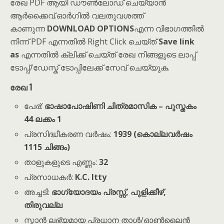
രേഖ PDF ആയി ഡൗൺലോഡ് ചെയ്യാൻ
ആർക്കൈവ്.ഓർഗിൽ വലതുവശത്ത്
കാണുന്ന
DOWNLOAD OPTIONS
എന്ന വിഭാഗത്തിൽ
നിന്ന് PDF എന്നതിൽ Right Click ചെയ്ത്
Save link
as
എന്നതിൽ ക്ലിക്ക് ചെയ്ത് രേഖ നിങ്ങളുടെ ലാപ്പ്
ടോപ്പ്/ഡേസ്ക് ടോപ്പിലേക്ക് സേവ് ചെയ്യുക.
രേഖ 1
പേര്:
ഭാഷാപോഷിണി ചിത്രമാസിക – പുസ്തകം
44 ലക്കം 1
പ്രസിദ്ധീകരണ വർഷം:
1939 (കൊല്ലവർഷം
1115 ചിങ്ങം)
താളുകളുടെ എണ്ണം:
32
പ്രസാധകർ:
K.C. Itty
അച്ചടി:
ഭാഗ്യോദയം പ്രസ്സ്, പുളിക്കീഴ്,
തിരുവല്ല
സ്കാൻ ലഭ്യമായ പ്രധാന താൾ/ഓൺലൈൻ