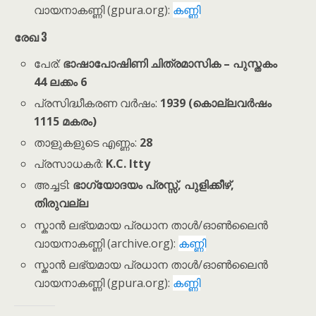
വായനാകണ്ണി (gpura.org):
കണ്ണി
രേഖ
3
പേര്:
ഭാഷാപോഷിണി ചിത്രമാസിക – പുസ്തകം
44 ലക്കം 6
പ്രസിദ്ധീകരണ വർഷം:
1939 (കൊല്ലവർഷം
1115 മകരം)
താളുകളുടെ എണ്ണം:
28
പ്രസാധകർ:
K.C. Itty
അച്ചടി:
ഭാഗ്യോദയം പ്രസ്സ്, പുളിക്കീഴ്,
തിരുവല്ല
സ്കാൻ ലഭ്യമായ പ്രധാന താൾ/ഓൺലൈൻ
വായനാകണ്ണി (archive.org):
കണ്ണി
സ്കാൻ ലഭ്യമായ പ്രധാന താൾ/ഓൺലൈൻ
വായനാകണ്ണി (gpura.org):
കണ്ണി