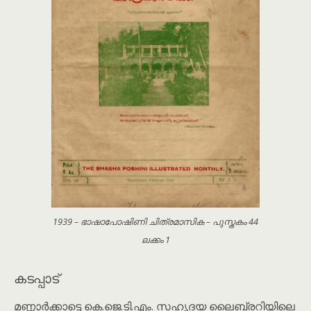
1939 – ഭാഷാപോഷിണി ചിത്രമാസിക – പുസ്തകം 44
ലക്കം 1
കടപ്പാട്
മണ്ണാർക്കാട്ടെ കെ.ജെ.ടി.എം. സഹൃദയ ലൈബ്രറിയിലെ