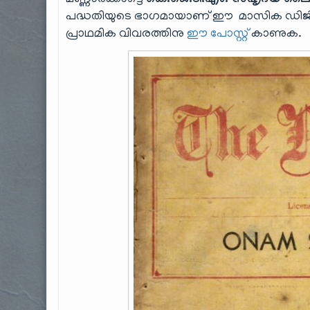
മണ്ണാർക്കാട്ടെ
കെ.ജെ.ടി.എം. സഹൃദയ ലൈ
പദ്ധതിയുടെ ഭാഗമായാണ് ഈ മാസിക ഡിജിറ്റൈസ
പ്രാഥമിക വിവരത്തിനു
ഈ പോസ്റ്റ്
കാണുക.