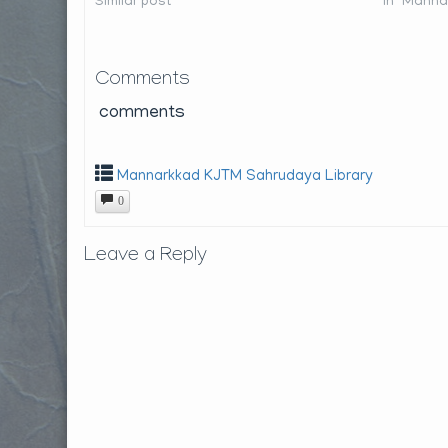
Similar post
In "Manna
Comments
comments
Mannarkkad KJTM Sahrudaya Library
0
Leave a Reply