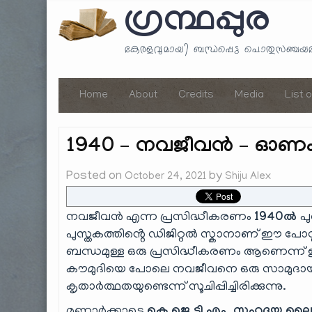
ഗ്രന്ഥപ്പുര
കേരളവുമായി ബന്ധപ്പെട്ട പൊതുസഞ്ച
Home
About
Credits
Media
List 
1940 – നവജീവൻ – ഓണം
Posted on
by
October 24, 2021
Shiju Alex
നവജീവൻ എന്ന പ്രസിദ്ധീകരണം
1940ൽ
പ
പുസ്തകത്തിൻ്റെ ഡിജിറ്റൽ സ്കാനാണ് ഈ പോസ്
ബന്ധമുള്ള ഒരു പ്രസിദ്ധീകരണം ആണെന്ന് ഇതി
കൗമുദിയെ പോലെ നവജീവനെ ഒരു സാമുദായിക
കൃതാർത്ഥതയുണ്ടെന്ന് സൂചിപ്പിച്ചിരിക്കുന്നു.