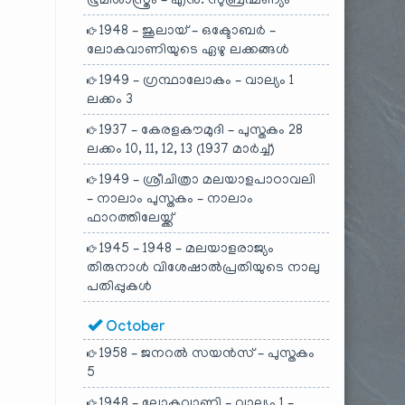
ഭൂമിശാസ്ത്രം – എൻ. സുബ്രഹ്മണ്യം
1948 – ജൂലായ് – ഒക്ടോബർ –
ലോകവാണിയുടെ ഏഴു ലക്കങ്ങൾ
1949 – ഗ്രന്ഥാലോകം – വാല്യം 1
ലക്കം 3
1937 – കേരളകൗമുദി – പുസ്തകം 28
ലക്കം 10, 11, 12, 13 (1937 മാർച്ച്)
1949 – ശ്രീചിത്രാ മലയാളപാഠാവലി
– നാലാം പുസ്തകം – നാലാം
ഫാറത്തിലേയ്ക്ക്
1945 – 1948 – മലയാളരാജ്യം
തിരുനാൾ വിശേഷാൽപ്രതിയുടെ നാലു
പതിപ്പുകൾ
October
1958 – ജനറൽ സയൻസ് – പുസ്തകം
5
1948 – ലോകവാണി – വാല്യം 1 –