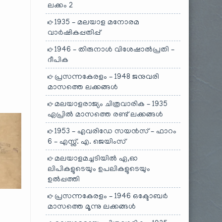
ലക്കം 2
1935 – മലയാള മനോരമ
വാർഷികപ്പതിപ്പ്
1946 – തിരുനാൾ വിശേഷാൽപ്രതി –
ദീപിക
പ്രസന്നകേരളം – 1948 ജനുവരി
മാസത്തെ ലക്കങ്ങൾ
മലയാളരാജ്യം ചിത്രവാരിക – 1935
ഏപ്രിൽ മാസത്തെ രണ്ട് ലക്കങ്ങൾ
1953 – എവരിഡേ സയൻസ് – ഫാറം
6 – എസ്സ്. എ. ജെയിംസ്
മലയാളമച്ചടിയിൽ ഏ,ഓ
ലിപികളുടെയും ഉപലികളുടെയും
ഉൽപ്പത്തി
പ്രസന്നകേരളം – 1946 ഒക്ടോബർ
മാസത്തെ മൂന്നു ലക്കങ്ങൾ