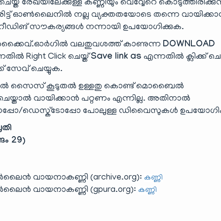
യ്ത രേഖയിലേക്കുള്ള കണ്ണിയും വെവ്വേറെ കൊടുത്തിരിക്കുന്
ട്ട് ഓൺലൈനിൽ നല്ല വ്യക്തതയോടെ തന്നെ വായിക്ക
ിങ് സൗകര്യങ്ങൾ നന്നായി ഉപയോഗിക്കുക.
്കൈവ്.ഓർഗിൽ വലതുവശത്ത് കാണുന്ന
DOWNLOAD
തിൽ Right Click ചെയ്ത്
Save link as
എന്നതിൽ ക്ലിക്ക് ചെയ
്ക് സേവ് ചെയ്യുക.
ാൽ സൈസ് കൂടുതൽ ഉള്ളതു കൊണ്ട് മൊബൈൽ
ാൽ വായിക്കാൻ പറ്റണം എന്നില്ല. അതിനാൽ
പ്പോ/ഡെസ്ക്‌ടോപ്പോ പോലുള്ള ഡിവൈസുകൾ ഉപയോഗിക
രതി
്ങം 29)
ലൈൻ വായനാകണ്ണി (archive.org):
കണ്ണി
ലൈൻ വായനാകണ്ണി (gpura.org):
കണ്ണി