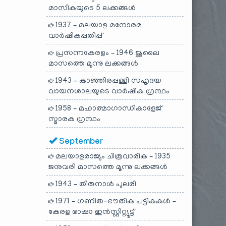
മാസികയുടെ 5 ലക്കങ്ങൾ
1937 – മലയാള മനോരമ
വാർഷികപ്പതിപ്പ്
പ്രസന്നകേരളം – 1946 ജൂലൈ
മാസത്തെ മൂന്നു ലക്കങ്ങൾ
1943 – കാഞ്ഞിരപ്പള്ളി സഹൃദയ
വായനശാലയുടെ വാർഷിക ഗ്രന്ഥം
1958 – മഹാത്മാഗാന്ധികാളേജ്
സ്മാരക ഗ്രന്ഥം
September
മലയാളരാജ്യം ചിത്രവാരിക – 1935
ജനുവരി മാസത്തെ മൂന്നു ലക്കങ്ങൾ
1943 – തിരുനാൾ പുലരി
1971 – ഗണിത-ഭൗതിക പട്ടികകൾ –
കേരള ഭാഷാ ഇൻസ്റ്റിറ്റ്യൂട്ട്