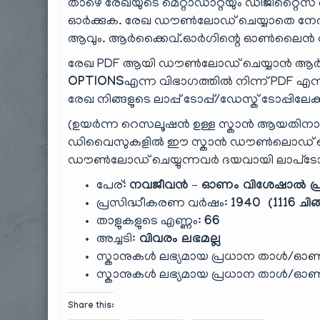
താഴെ രേഖയുടെ മെറ്റാഡാറ്റയും ഡിജിറ്റൈസ് ചെ
ഓർക്കുക. രേഖ ഡൗൺലോഡ് ചെയ്യാതെ നേരി
ആവും. ആർക്കൈവ്.ഓർഗിന്റെ ഓൺലൈൻ റീഡ
രേഖ PDF ആയി ഡൗൺലോഡ് ചെയ്യാൻ ആർക
OPTIONS
എന്ന വിഭാഗത്തിൽ നിന്ന് PDF എന്ന
രേഖ നിങ്ങളുടെ ലാപ്പ് ടോപ്പ്/ഡേസ്ക് ടോപ്പിലേക
(ഉയർന്ന റെസലൂഷൻ ഉള്ള സ്കാൻ ആയതിന
ഡിവൈസുകളിൽ ഈ സ്കാൻ ഡൗൺലൊഡ് ചെയ്ത
ഡൗൺലോഡ് ചെയ്യുന്നവർ ദയവായി ലാപ്‌ടോ
പേര്:
നവജീവൻ – ഓണം വിശേഷാൽ പ്
പ്രസിദ്ധീകരണ വർഷം:
1940 (1116 ചിങ
താളുകളുടെ എണ്ണം:
66
അച്ചടി:
വിവരം ലഭമല്ല
സ്കാനുകൾ ലഭ്യമായ പ്രധാന താൾ/ഓൺ
സ്കാനുകൾ ലഭ്യമായ പ്രധാന താൾ/ഓൺ
Share this: