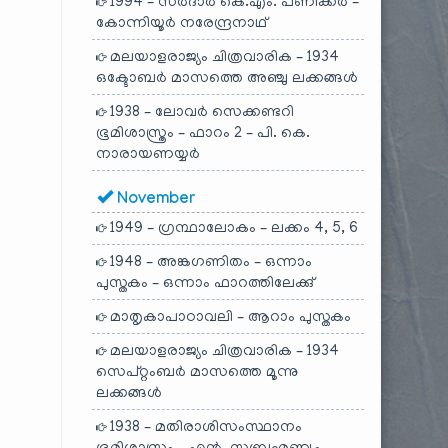
1994 – സർദാർ കെ.എം. പണിക്കർ –
കോന്നിയൂർ നരേന്ദ്രനാഥ്
മലയാളരാജ്യം ചിത്രവാരിക – 1934
ഒക്ടോബർ മാസത്തെ അഞ്ചു ലക്കങ്ങൾ
1938 – ലോവർ സെക്കണ്ടറി
ഭൂമിശാസ്ത്രം – ഫാറം 2 – പി. കെ.
നാരായണയ്യർ
November
1949 – ഗ്രന്ഥാലോകം – ലക്കം 4, 5, 6
1948 – അങ്കഗണിതം – ഒന്നാം
പുസ്തകം – ഒന്നാം ഫാറത്തിലേക്കു്
മാതൃകാപാഠാവലി – ആറാം പുസ്തകം
മലയാളരാജ്യം ചിത്രവാരിക – 1934
സെപ്റ്റംബർ മാസത്തെ മൂന്നു
ലക്കങ്ങൾ
1938 – മതിരാശിസംസ്ഥാനം