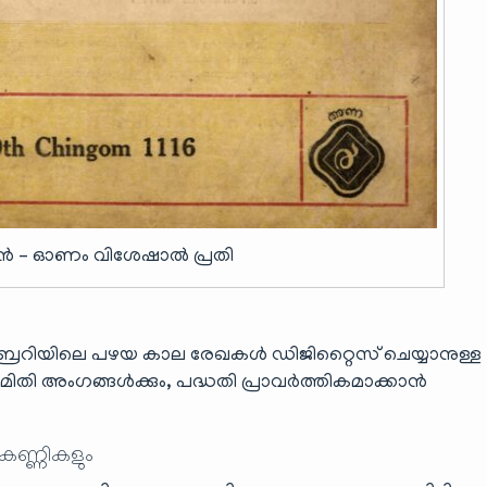
 – ഓണം വിശേഷാൽ പ്രതി
ബ്രറിയിലെ പഴയ കാല രേഖകൾ ഡിജിറ്റൈസ് ചെയ്യാനുള്ള
തി അംഗങ്ങൾക്കും, പദ്ധതി പ്രാവർത്തികമാക്കാൻ
 കണ്ണികളും