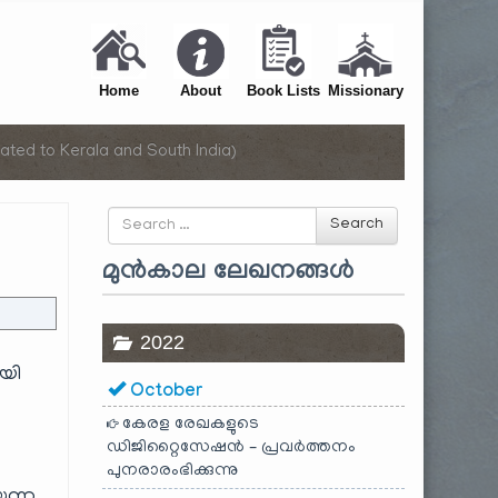
Home
About
Book Lists
Missionary
ated to Kerala and South India)
Search
Search
for
മുൻകാല ലേഖനങ്ങൾ
2022
ായി
October
കേരള രേഖകളുടെ
ഡിജിറ്റൈസേഷൻ – പ്രവർത്തനം
പുനരാരംഭിക്കുന്നു