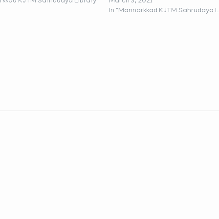
rkkad KJTM Sahrudaya Library"
March 3, 2021
In "Mannarkkad KJTM Sahrudaya Li