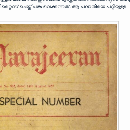
ബ്രറിയിലെ
പൊതുസഞ്ചയ പുസ്തകങ്ങൾ ഡിജിറ്റൈസ് ചെയ്യ
് ചെയ്ത് പങ്കു വെക്കുന്നത്. ആ പദ്ധതിയെ പറ്റിയുള്ള