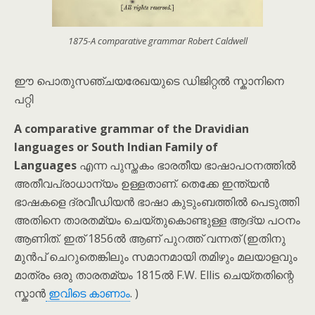
1875-A comparative grammar Robert Caldwell
ഈ പൊതുസഞ്ചയരേഖയുടെ ഡിജിറ്റൽ സ്കാനിനെ
പറ്റി
A comparative grammar of the Dravidian
languages or South Indian Family of
Languages
എന്ന പുസ്തകം ഭാരതീയ ഭാഷാപഠനത്തിൽ
അതീവപ്രാധാന്യം ഉള്ളതാണ്. തെക്കേ ഇന്ത്യൻ
ഭാഷകളെ ദ്രവീഡിയൻ ഭാഷാ കുടുംബത്തിൽ പെടുത്തി
അതിനെ താരതമ്യം ചെയ്തുകൊണ്ടുള്ള ആദ്യ പഠനം
ആണിത്. ഇത് 1856ൽ ആണ് പുറത്ത് വന്നത് (ഇതിനു
മുൻപ് ചെറുതെങ്കിലും സമാനമായി തമിഴും മലയാളവും
മാത്രം ഒരു താരതമ്യം 1815ൽ F.W. Ellis ചെയ്തതിന്റെ
സ്കാൻ
ഇവിടെ കാണാം
. )