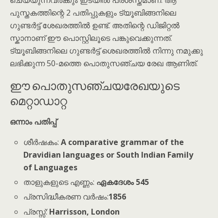
ചെയ്യുന്നവർക്കും ഇടയിൽ പ്രശസ്തമാണ്. ആ
പുസ്തകത്തിന്റെ 2 പതിപ്പുകളും ട്യൂബിങ്ങനിലെ
ഗുണ്ടർട്ട് ശേഖരത്തിൽ ഉണ്ട്. അതിന്റെ ഡിജിറ്റൽ
സ്കാനാണ് ഈ പൊസ്റ്റിലൂടെ പങ്കുവെക്കുന്നത്.
ട്യൂബിങ്ങനിലെ ഗുണ്ടർട്ട് ശെഖരത്തിൽ നിന്നു നമുക്കു
ലഭിക്കുന്ന 50-മത്തെ പൊതുസഞ്ചയ രേഖ ആണിത്.
ഈ പൊതുസഞ്ചയരേഖയുടെ
മെറ്റാഡാറ്റ
ഒന്നാം പതിപ്പ്
ശീർഷകം:
A comparative grammar of the
Dravidian languages or South Indian Family
of Languages
താളുകളുടെ എണ്ണം:
ഏകദേശം 545
പ്രസിദ്ധീകരണ വർഷം:
1856
പ്രസ്സ്:
Harrisson, London