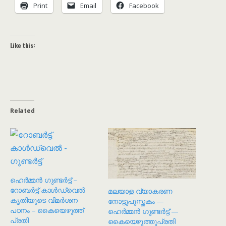
Print
Email
Facebook
Like this:
Related
ഹെർമ്മൻ ഗുണ്ടർട്ട് –
റോബർട്ട് കാൾഡ്വെൽ
മലയാള വ്യാകരണ
കൃതിയുടെ വിമർശന
നോട്ടുപുസ്തകം —
പഠനം – കൈയെഴുത്ത്
ഹെർമ്മൻ ഗുണ്ടർട്ട് —
പ്രതി
കൈയെഴുത്തുപ്രതി