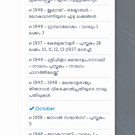
ഭൂമിശാസ്ത്രം – എൻ. സുബ്രഹ്മണ്യം
1948 – ജൂലായ് – ഒക്ടോബർ –
ലോകവാണിയുടെ ഏഴു ലക്കങ്ങൾ
1949 – ഗ്രന്ഥാലോകം – വാല്യം 1
ലക്കം 3
1937 – കേരളകൗമുദി – പുസ്തകം 28
ലക്കം 10, 11, 12, 13 (1937 മാർച്ച്)
1949 – ശ്രീചിത്രാ മലയാളപാഠാവലി
– നാലാം പുസ്തകം – നാലാം
ഫാറത്തിലേയ്ക്ക്
1945 – 1948 – മലയാളരാജ്യം
തിരുനാൾ വിശേഷാൽപ്രതിയുടെ നാലു
പതിപ്പുകൾ
October
1958 – ജനറൽ സയൻസ് – പുസ്തകം
5
1948 – ലോകവാണി – വാല്യം 1 –