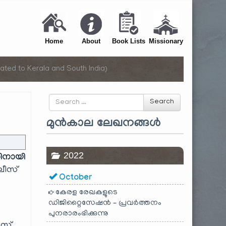
Home
About
Book Lists
Missionary
ated to Kerala and South India)
Search
Search
for
മുൻകാല ലേഖനങ്ങൾ
2022
തിനായി
ലീസ്
October
കേരള രേഖകളുടെ
ഡിജിറ്റൈസേഷൻ – പ്രവർത്തനം
പുനരാരംഭിക്കുന്നു