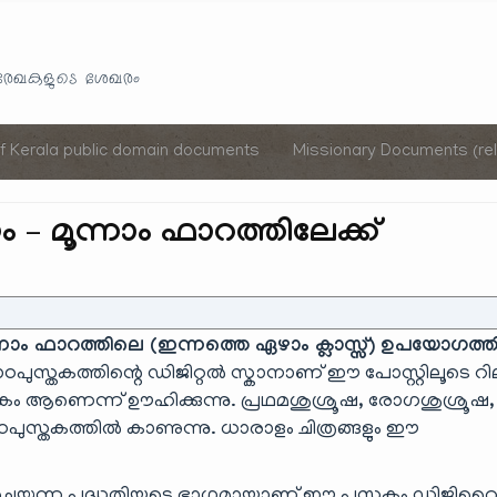
Skip
to
യരേഖകളുടെ ശേഖരം
content
of Kerala public domain documents
Missionary Documents (rel
– മൂന്നാം ഫാറത്തിലേക്ക്
്നാം ഫാറത്തിലെ (ഇന്നത്തെ ഏഴാം ക്ലാസ്സ്) ഉപയോഗത്
പുസ്തകത്തിന്റെ ഡിജിറ്റൽ സ്കാനാണ് ഈ പോസ്റ്റിലൂടെ റി
ം ആണെന്ന് ഊഹിക്കുന്നു. പ്രഥമശുശ്രൂഷ, രോഗശുശ്രൂഷ,
പുസ്തകത്തിൽ കാണുന്നു. ധാരാളം ചിത്രങ്ങളും ഈ