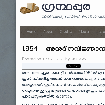
ഗ്രന്ഥപ്പുര
കേരളവുമായി ബന്ധപ്പെട്ട പൊതുസഞ്ച
Home
About
Credits
Media
List 
1954 – അനുദിനവിജ്ഞാനം 
Posted on
by
June 26, 2020
Shiju Alex
തിരുവിതാംകൂർ-കൊച്ചി സർക്കാർ 1954ൽ
മൂന
പ്രസിദ്ധീകരിച്ച അനുദിനവിജ്ഞാനം
എന്ന പാഠ
ചെയ്യുന്നത്. ഇത് ജനറൽ സയൻസ് പാഠപുസ്തക
സമുദായ ശുശ്രൂഷ തുടങ്ങിയ പാഠങ്ങളും ഈ പാഠ
പാഠപുസ്തകത്തിൽ കാണാം.