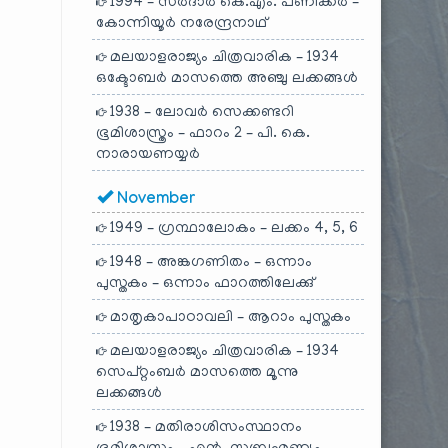
1994 – സർദാർ കെ.എം. പണിക്കർ –
കോന്നിയൂർ നരേന്ദ്രനാഥ്
മലയാളരാജ്യം ചിത്രവാരിക – 1934
ഒക്ടോബർ മാസത്തെ അഞ്ചു ലക്കങ്ങൾ
1938 – ലോവർ സെക്കണ്ടറി
ഭൂമിശാസ്ത്രം – ഫാറം 2 – പി. കെ.
നാരായണയ്യർ
November
1949 – ഗ്രന്ഥാലോകം – ലക്കം 4, 5, 6
1948 – അങ്കഗണിതം – ഒന്നാം
പുസ്തകം – ഒന്നാം ഫാറത്തിലേക്കു്
മാതൃകാപാഠാവലി – ആറാം പുസ്തകം
മലയാളരാജ്യം ചിത്രവാരിക – 1934
സെപ്റ്റംബർ മാസത്തെ മൂന്നു
ലക്കങ്ങൾ
1938 – മതിരാശിസംസ്ഥാനം