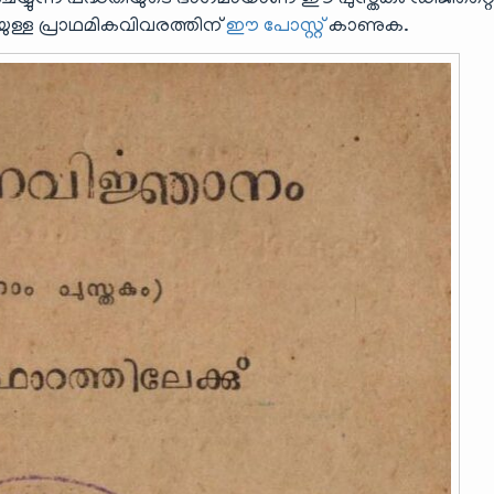
െയ്യുന്ന പദ്ധതിയുടെ ഭാഗമായാണ് ഈ പുസ്തകം ഡിജിറ്റ
ിയുള്ള പ്രാഥമികവിവരത്തിന്
ഈ പോസ്റ്റ്
കാണുക.