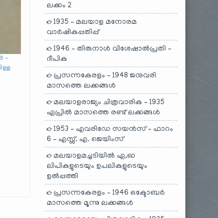
ലക്കം 2
1935 – മലയാള മനോരമ
വാർഷികപ്പതിപ്പ്
1946 – തിരുനാൾ വിശേഷാൽപ്രതി –
ർ –
ദീപിക
ിള്ള
പ്രസന്നകേരളം – 1948 ജനുവരി
മാസത്തെ ലക്കങ്ങൾ
മലയാളരാജ്യം ചിത്രവാരിക – 1935
ഏപ്രിൽ മാസത്തെ രണ്ട് ലക്കങ്ങൾ
1953 – എവരിഡേ സയൻസ് – ഫാറം
6 – എസ്സ്. എ. ജെയിംസ്
മലയാളമച്ചടിയിൽ ഏ,ഓ
ലിപികളുടെയും ഉപലികളുടെയും
ഉൽപ്പത്തി
പ്രസന്നകേരളം – 1946 ഒക്ടോബർ
മാസത്തെ മൂന്നു ലക്കങ്ങൾ