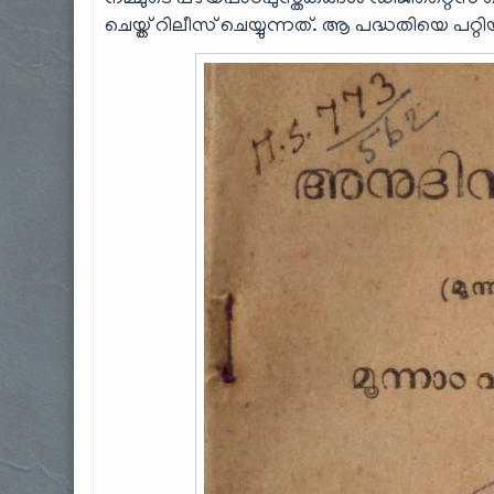
നമ്മുടെ പഴയപാഠപുസ്തകങ്ങൾ ഡിജിറ്റൈസ് ച
ചെയ്ത് റിലീസ് ചെയ്യുന്നത്. ആ പദ്ധതിയെ പറ്റ