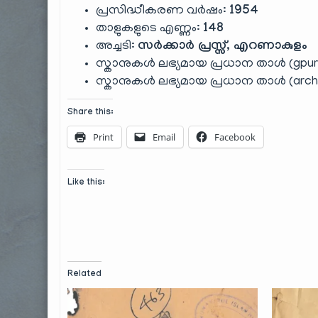
പ്രസിദ്ധീകരണ വർഷം:
1954
താളുകളുടെ എണ്ണം:
148
അച്ചടി:
സർക്കാർ പ്രസ്സ്, എറണാകുളം
സ്കാനുകൾ ലഭ്യമായ പ്രധാന താൾ (gpur
സ്കാനുകൾ ലഭ്യമായ പ്രധാന താൾ (archi
Share this:
Print
Email
Facebook
Like this:
Related