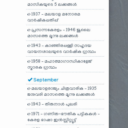
മാസികയുടെ 5 ലക്കങ്ങൾ
1937 – മലയാള മനോരമ
വാർഷികപ്പതിപ്പ്
പ്രസന്നകേരളം – 1946 ജൂലൈ
മാസത്തെ മൂന്നു ലക്കങ്ങൾ
1943 – കാഞ്ഞിരപ്പള്ളി സഹൃദയ
വായനശാലയുടെ വാർഷിക ഗ്രന്ഥം
1958 – മഹാത്മാഗാന്ധികാളേജ്
സ്മാരക ഗ്രന്ഥം
September
മലയാളരാജ്യം ചിത്രവാരിക – 1935
ജനുവരി മാസത്തെ മൂന്നു ലക്കങ്ങൾ
1943 – തിരുനാൾ പുലരി
1971 – ഗണിത-ഭൗതിക പട്ടികകൾ –
കേരള ഭാഷാ ഇൻസ്റ്റിറ്റ്യൂട്ട്