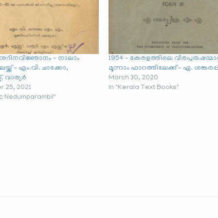
നുദിനവിജ്ഞാനം – നാലാം
1954 – കേരളത്തിലെ വീരപുരുഷന്മാ
്ക്ക് – എം.വി. ചാക്കോ,
മൂന്നാം ഫാറത്തിലേക്കു് – ഏ. ശങ്കരപ്പ
. വാര്യർ
March 30, 2020
 25, 2021
In "Kerala Text Books"
ic Nedumparambil"