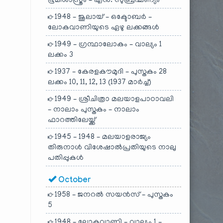
ഭൂമിശാസ്ത്രം – എൻ. സുബ്രഹ്മണ്യം
1948 – ജൂലായ് – ഒക്ടോബർ –
ലോകവാണിയുടെ ഏഴു ലക്കങ്ങൾ
1949 – ഗ്രന്ഥാലോകം – വാല്യം 1
ലക്കം 3
1937 – കേരളകൗമുദി – പുസ്തകം 28
ലക്കം 10, 11, 12, 13 (1937 മാർച്ച്)
1949 – ശ്രീചിത്രാ മലയാളപാഠാവലി
– നാലാം പുസ്തകം – നാലാം
ഫാറത്തിലേയ്ക്ക്
1945 – 1948 – മലയാളരാജ്യം
തിരുനാൾ വിശേഷാൽപ്രതിയുടെ നാലു
പതിപ്പുകൾ
October
1958 – ജനറൽ സയൻസ് – പുസ്തകം
5
1948 – ലോകവാണി – വാല്യം 1 –