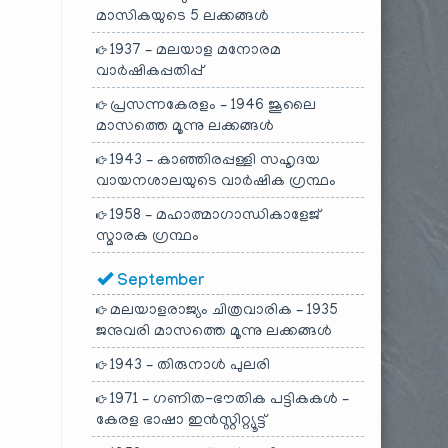
മാസികയുടെ 5 ലക്കങ്ങൾ
1937 – മലയാള മനോരമ
വാർഷികപ്പതിപ്പ്
പ്രസന്നകേരളം – 1946 ജൂലൈ
മാസത്തെ മൂന്നു ലക്കങ്ങൾ
1943 – കാഞ്ഞിരപ്പള്ളി സഹൃദയ
വായനശാലയുടെ വാർഷിക ഗ്രന്ഥം
1958 – മഹാത്മാഗാന്ധികാളേജ്
സ്മാരക ഗ്രന്ഥം
September
മലയാളരാജ്യം ചിത്രവാരിക – 1935
ജനുവരി മാസത്തെ മൂന്നു ലക്കങ്ങൾ
1943 – തിരുനാൾ പുലരി
1971 – ഗണിത-ഭൗതിക പട്ടികകൾ –
കേരള ഭാഷാ ഇൻസ്റ്റിറ്റ്യൂട്ട്