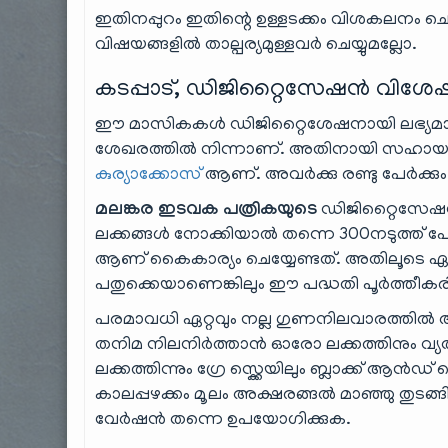
ഇതിനപ്പുറം ഇതിന്റെ ഉള്ളടക്കം വിശകലനം ച
വിഷയങ്ങളിൽ താല്പര്യമുള്ളവർ ചെയ്യുമല്ലോ.
കടപ്പാട്, ഡിജിറ്റൈസേഷൻ വിശേ
ഈ മാസികകൾ ഡിജിറ്റൈശേഷനായി ലഭ്യമാ
ശേഖരത്തിൽ നിന്നാണ്. അതിനായി സഹായങ്
കുര്യാക്കോസ്
ആണ്. അവർക്കു രണ്ടു പേർക്കും 
മലങ്കര ഇടവക പത്രികയുടെ
ഡിജിറ്റൈസേഷൻ
ലക്കങ്ങൾ നോക്കിയാൽ തന്നെ 300നടുത്ത് 
ആണ് കൈകാര്യം ചെയ്യേണ്ടത്. അതിലൂടെ ഏക
പതുക്കെയാണെങ്കിലും ഈ പദ്ധതി പൂർത്തീകരിക
പരമാവധി ഏറ്റവും നല്ല ഗുണനിലവാരത്തിൽ ആണ്
തനിമ നിലനിർത്താൻ ഓരോ ലക്കത്തിനും വ്യത്യസ
ലക്കത്തിന്നും ഗ്രേ സ്ക്കെയിലും ബ്ലാക്ക് ആ
കാലപ്പഴക്കം മൂലം അക്ഷരങ്ങൽ മാഞ്ഞു തുടങ്ങ
വേർഷൻ തന്നെ ഉപയോഗിക്കുക.