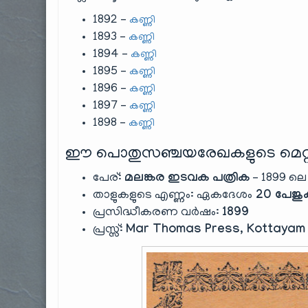
1892 –
കണ്ണി
1893 –
കണ്ണി
1894 –
കണ്ണി
1895 –
കണ്ണി
1896 –
കണ്ണി
1897 –
കണ്ണി
1898 –
കണ്ണി
ഈ പൊതുസഞ്ചയരേഖകളുടെ മെറ്റ
പേര്:
മലങ്കര ഇടവക പത്രിക
– 1899 ലെ 
താളുകളുടെ എണ്ണം: ഏകദേശം
20 പേജു
പ്രസിദ്ധീകരണ വർഷം:
1899
പ്രസ്സ്:
Mar Thomas Press, Kottayam