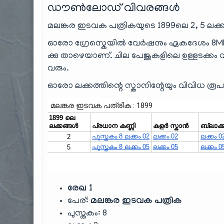
ഡൗൺലോഡ് വിവരങ്ങൾ
മലങ്കര ഇടവക പത്രികയുടെ 1899ലെ 2, 5 ലക്ക
ഓരോ ഗ്രേസ്കെയിൽ വേർഷനും ഏകദേശം 8MB മുതൽ
ക്കു താഴെയാണ്. ചില പേജുകളിലെ ഉള്ളടക്കം
വരും.
ഓരോ ലക്കത്തിന്റെ സ്കാനിന്റേയും വിവിധ രൂ
രേഖ 1
പേര്:
മലങ്കര ഇടവക പത്രിക
പുസ്തകം: 8