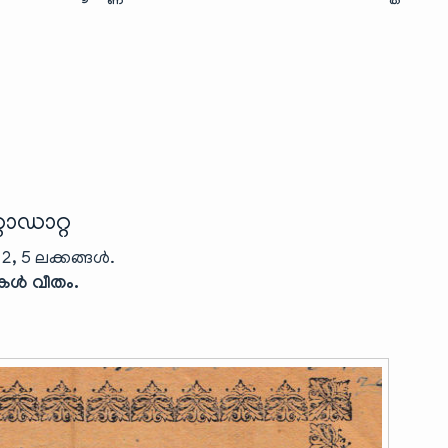
ാഡാറ്റ
2, 5 ലക്കങ്ങൾ.
കൾ വീതം.