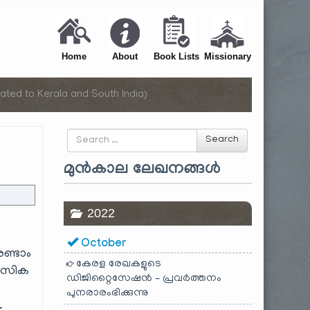
Home
About
Book Lists
Missionary
ated to Kerala and South India)
Search
Search
for
മുൻകാല ലേഖനങ്ങൾ
2022
October
ണ്ടാം
കേരള രേഖകളുടെ
മാസിക
ഡിജിറ്റൈസേഷൻ – പ്രവർത്തനം
പുനരാരംഭിക്കുന്നു
.