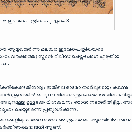
്കര ഇടവക പത്രിക – പുസ്തകം 8
ൊരു ആമുഖത്തിന്നു മലങ്കര ഇടവകപത്രികയുടെ
2-ാം വർഷത്തെ) സ്കാൻ റിലീസ് ചെയ്തപ്പോൾ എഴുതിയ
ണുക.
്ദ്രീകരീകേണ്ടതിനാലും ഇതിലെ ഓരോ താളിലൂടെയും കടന്നു
കുമ്പോൾ ശ്രദ്ധയിൽ പെടുന്ന ചില കൗതുകകരമായ ചില കുറിപ്
അപ്പുറമുള്ള ഉള്ളടക്ക വിശകലനം ഞാൻ നടത്തിയിട്ടില്ല. 
 ചെയ്യുമെന്ന് പ്രത്യാശിക്കുന്നു.
ളിലൂടെ അന്നത്തെ ചരിത്രം രെഖപ്പെടുത്തിയിരിക്കുന്നു
ർക്ക് അക്ഷയഖനി ആണ്.