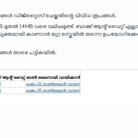
ങ്ങൾ ഡിജിറ്റൈസ് ചെയ്തതിന്റെ വിവിധ രൂപങ്ങൾ.
 14MB വരെ വലിപ്പമുണ്ട്. ബാക്ക് ആന്റ് വൈറ്റ് എല്ലാ
 വ്യക്തമായി കാണാൻ ഗ്രേ സ്കെയിൽ തന്നെ ഉപയോഗിക്കേണ
പങ്ങൾ താഴെ പട്ടികയിൽ.