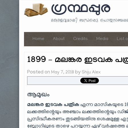
ഗ്രന്ഥപ്പുര
കേരളവുമായി ബന്ധപ്പെട്ട പൊതുസഞ്ച
Home
About
Credits
Media
List 
1899 – മലങ്കര ഇടവക പത്ര
Posted on
by
May 7, 2018
Shiju Alex
ആമുഖം
മലങ്കര ഇടവക പത്രിക
എന്ന മാസികയുടെ 18
ലക്കത്തിന്റെയും അഞ്ചാം ലക്കത്തിന്റെയും ഡി
പ്രസിദ്ധീകരണം തുടങ്ങിയതിനു ശെഷമുള്ള 
ബ്ലോഗിലൂടെ താഴെ പറയുന്ന ഏഴ് വർഷത്തെ ല