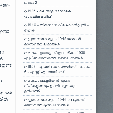
ലക്കം 2
ലനം ഈ
1935 – മലയാള മനോരമ
വാർഷികപ്പതിപ്പ്
1946 – തിരുനാൾ വിശേഷാൽപ്രതി –
ദീപിക
്രന്ഥ
പ്രസന്നകേരളം – 1948 ജനുവരി
മാസത്തെ ലക്കങ്ങൾ
12
മലയാളരാജ്യം ചിത്രവാരിക – 1935
ഏപ്രിൽ മാസത്തെ രണ്ട് ലക്കങ്ങൾ
ങൾ
ുണ്ട്.
1953 – എവരിഡേ സയൻസ് – ഫാറം
6 – എസ്സ്. എ. ജെയിംസ്
ും
മലയാളമച്ചടിയിൽ ഏ,ഓ
ലിപികളുടെയും ഉപലികളുടെയും
ഉൽപ്പത്തി
താളുകൾ
െയിൽ
പ്രസന്നകേരളം – 1946 ഒക്ടോബർ
മാസത്തെ മൂന്നു ലക്കങ്ങൾ