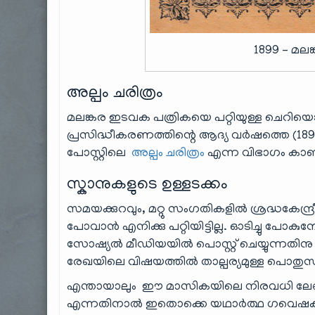
1899 – മലങ
അല്പം ചരിത്രം
മലങ്കര ഇടവക പത്രികയെ പറ്റിയുള്ള ചെറിയ
പ്രസിദ്ധീകരണത്തിന്റെ ആദ്യ വർഷത്തെ (189
പോസ്റ്റിലെ
അല്പം ചരിത്രം
എന്ന വിഭാഗം കാ
സ്കാനുകളുടെ ഉള്ളടക്കം
സമയക്കുറവും, മറ്റു സംഗതികളിൽ ശ്രദ്ധകേന
പോവാൻ എനിക്കു പറ്റിയിട്ടില്ല. ഓടിച്ചു പോ
സോഷ്യൽ മീഡിയയിൽ പൊസ്റ്റ് ചെയ്യുന്നതിനു 
രേഖയിലെ വിഷയത്തിൽ താല്പര്യമുള്ള പൊതുസമൂഹം
എന്തായാലും ഈ മാസികയിലെ നിരവധി ലേഖനങ്ങ
എന്നതിനാൽ ഇതൊക്കെ യഥാർത്ഥ ഗവെഷക