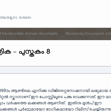
Skip
to
യരേഖകളുടെ ശേഖരം
content
of Kerala public domain documents
Missionary Documents (rel
ിക – പുസ്തകം 8
99ാം ആണ്ടിലെ എനിക്കു ഡിജിറ്റൈസേഷനായി ലഭ്യമായ ര
ജിറ്റൽ സ്കാനാണ് ഈ പോസ്റ്റിലൂടെ പങ്കു വെക്കുന്നത്. ഈ 
എട്ടാം വർഷത്തെ ലക്കങ്ങൾ ആണിത്. ഇതിനു മുൻപ് ഈ
ക്കങ്ങൾ പൂർണ്ണമായോ ഭാഗികമായോ റിലീസ് ചെയ്തിരുന്നു