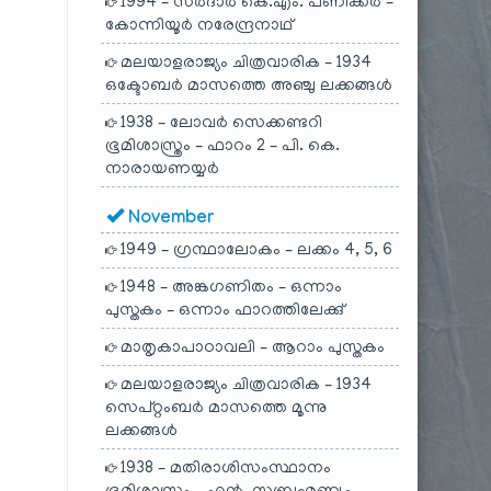
1994 – സർദാർ കെ.എം. പണിക്കർ –
കോന്നിയൂർ നരേന്ദ്രനാഥ്
മലയാളരാജ്യം ചിത്രവാരിക – 1934
ഒക്ടോബർ മാസത്തെ അഞ്ചു ലക്കങ്ങൾ
1938 – ലോവർ സെക്കണ്ടറി
ഭൂമിശാസ്ത്രം – ഫാറം 2 – പി. കെ.
നാരായണയ്യർ
November
1949 – ഗ്രന്ഥാലോകം – ലക്കം 4, 5, 6
1948 – അങ്കഗണിതം – ഒന്നാം
പുസ്തകം – ഒന്നാം ഫാറത്തിലേക്കു്
മാതൃകാപാഠാവലി – ആറാം പുസ്തകം
മലയാളരാജ്യം ചിത്രവാരിക – 1934
സെപ്റ്റംബർ മാസത്തെ മൂന്നു
ലക്കങ്ങൾ
1938 – മതിരാശിസംസ്ഥാനം