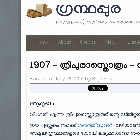
ഗ്രന്ഥപ്പുര
കേരളവുമായി ബന്ധപ്പെട്ട പൊതുസഞ്ച
Home
About
Credits
Media
List 
1907 – ത്രിപുരാസ്തൊത്രം –
Posted on
by
May 29, 2016
Shiju Alex
ആമുഖം
വിംശതി എന്ന ത്രിപുരസ്തൊത്രത്തിന്റെ ഡിജിറ്റ
ഈ പുസ്തകം നമുക്ക്
ശരത്ത് സുന്ദർ
വഴിയാണ് ല
അമൂല്യഗ്രന്ഥങ്ങളുടെ കോപ്പി ലഭ്യമാക്കുന്ന ശരത