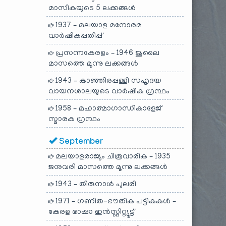
മാസികയുടെ 5 ലക്കങ്ങൾ
1937 – മലയാള മനോരമ
വാർഷികപ്പതിപ്പ്
പ്രസന്നകേരളം – 1946 ജൂലൈ
മാസത്തെ മൂന്നു ലക്കങ്ങൾ
1943 – കാഞ്ഞിരപ്പള്ളി സഹൃദയ
വായനശാലയുടെ വാർഷിക ഗ്രന്ഥം
1958 – മഹാത്മാഗാന്ധികാളേജ്
സ്മാരക ഗ്രന്ഥം
September
മലയാളരാജ്യം ചിത്രവാരിക – 1935
ജനുവരി മാസത്തെ മൂന്നു ലക്കങ്ങൾ
1943 – തിരുനാൾ പുലരി
1971 – ഗണിത-ഭൗതിക പട്ടികകൾ –
കേരള ഭാഷാ ഇൻസ്റ്റിറ്റ്യൂട്ട്