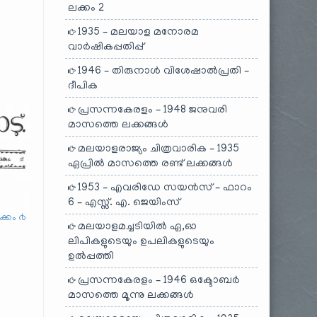
ലക്കം 2
1935 – മലയാള മനോരമ
വാർഷികപ്പതിപ്പ്
1946 – തിരുനാൾ വിശേഷാൽപ്രതി –
ദീപിക
പ്രസന്നകേരളം – 1948 ജനുവരി
മാസത്തെ ലക്കങ്ങൾ
മലയാളരാജ്യം ചിത്രവാരിക – 1935
ഏപ്രിൽ മാസത്തെ രണ്ട് ലക്കങ്ങൾ
1953 – എവരിഡേ സയൻസ് – ഫാറം
6 – എസ്സ്. എ. ജെയിംസ്
ക്കം ൪
മലയാളമച്ചടിയിൽ ഏ,ഓ
ലിപികളുടെയും ഉപലികളുടെയും
ഉൽപ്പത്തി
പ്രസന്നകേരളം – 1946 ഒക്ടോബർ
മാസത്തെ മൂന്നു ലക്കങ്ങൾ