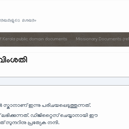
Skip
to
യരേഖകളുടെ ശേഖരം
content
of Kerala public domain documents
Missionary Documents (rel
 വിംശതി
ൽ സ്കാനാണ് ഇന്നു പരിചയപ്പെടുത്തുന്നത്.
ഭിക്കുന്നത്. ഡിജിറ്റൈസ് ചെയ്യാനായി ഈ
് സുന്ദറിനു പ്രത്യേക നന്ദി.