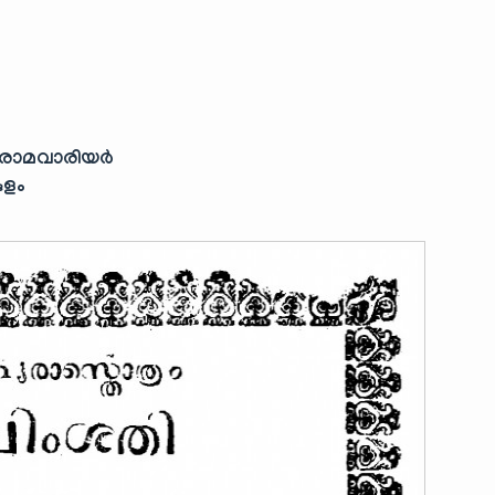
ത് രാമവാരിയർ
കുളം