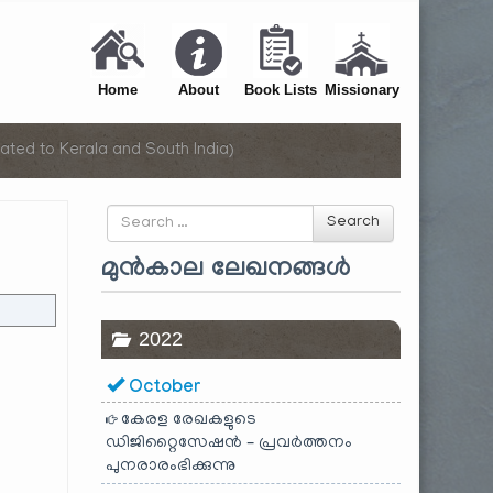
Home
About
Book Lists
Missionary
ated to Kerala and South India)
Search
Search
for
മുൻകാല ലേഖനങ്ങൾ
2022
October
കേരള രേഖകളുടെ
ഡിജിറ്റൈസേഷൻ – പ്രവർത്തനം
പുനരാരംഭിക്കുന്നു