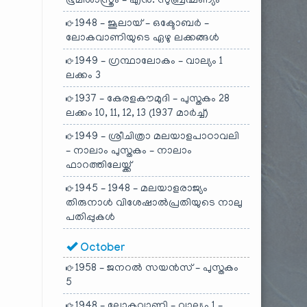
ഭൂമിശാസ്ത്രം – എൻ. സുബ്രഹ്മണ്യം
1948 – ജൂലായ് – ഒക്ടോബർ –
ലോകവാണിയുടെ ഏഴു ലക്കങ്ങൾ
1949 – ഗ്രന്ഥാലോകം – വാല്യം 1
ലക്കം 3
1937 – കേരളകൗമുദി – പുസ്തകം 28
ലക്കം 10, 11, 12, 13 (1937 മാർച്ച്)
1949 – ശ്രീചിത്രാ മലയാളപാഠാവലി
– നാലാം പുസ്തകം – നാലാം
ഫാറത്തിലേയ്ക്ക്
1945 – 1948 – മലയാളരാജ്യം
തിരുനാൾ വിശേഷാൽപ്രതിയുടെ നാലു
പതിപ്പുകൾ
October
1958 – ജനറൽ സയൻസ് – പുസ്തകം
5
1948 – ലോകവാണി – വാല്യം 1 –