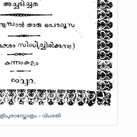
്രിപുരാസ്തോത്രം – വിംശതി