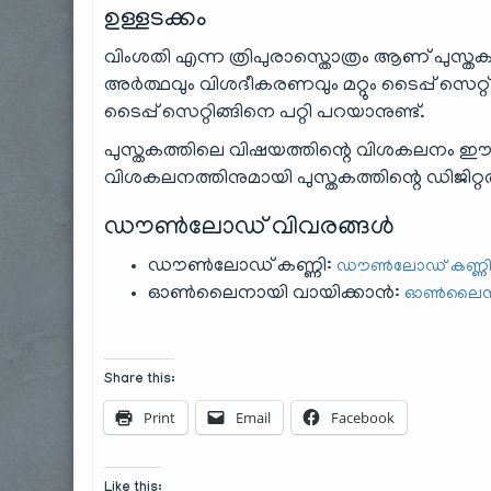
ഉള്ളടക്കം
വിംശതി എന്ന ത്രിപുരാസ്തൊത്രം ആണ് പുസ്തകത്ത
അർത്ഥവും വിശദീകരണവും മറ്റും ടൈപ്പ് സെറ്റ
ടൈപ്പ് സെറ്റിങ്ങിനെ പറ്റി പറയാനുണ്ട്.
പുസ്തകത്തിലെ വിഷയത്തിന്റെ വിശകലനം ഈ 
വിശകലനത്തിനുമായി പുസ്തകത്തിന്റെ ഡിജിറ്റൽ പത
ഡൗൺലോഡ് വിവരങ്ങൾ
ഡൗൺലോഡ് കണ്ണി:
ഡൗൺലോഡ് കണ്ണി (
ഓൺലൈനായി വായിക്കാൻ:
ഓൺലൈൻ 
Share this:
Print
Email
Facebook
Like this: