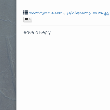
,
ശരത് സുന്ദർ ശേഖരം
ശ്രീവിദ്യാരത്നപ്രഭാ അച്ചുക
0
Leave a Reply