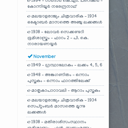
1994 – സർദാർ കെ.എം. പണിക്കർ –
കോന്നിയൂർ നരേന്ദ്രനാഥ്
മലയാളരാജ്യം ചിത്രവാരിക – 1934
ഒക്ടോബർ മാസത്തെ അഞ്ചു ലക്കങ്ങൾ
1938 – ലോവർ സെക്കണ്ടറി
ഭൂമിശാസ്ത്രം – ഫാറം 2 – പി. കെ.
നാരായണയ്യർ
November
1949 – ഗ്രന്ഥാലോകം – ലക്കം 4, 5, 6
1948 – അങ്കഗണിതം – ഒന്നാം
പുസ്തകം – ഒന്നാം ഫാറത്തിലേക്കു്
മാതൃകാപാഠാവലി – ആറാം പുസ്തകം
മലയാളരാജ്യം ചിത്രവാരിക – 1934
സെപ്റ്റംബർ മാസത്തെ മൂന്നു
ലക്കങ്ങൾ
1938 – മതിരാശിസംസ്ഥാനം