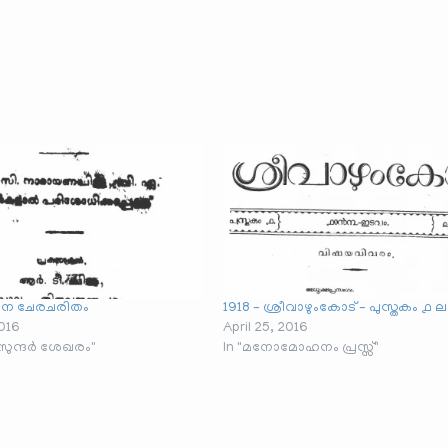
ാചീന ചേരചരിതം
1918 – ശ്രീവാഴുംകോട് – പുസ്തകം ൧ ല
2016
April 25, 2016
 സുന്ദർ ശേഖരം"
In "മനോമോഹനം പ്രസ്സ്"