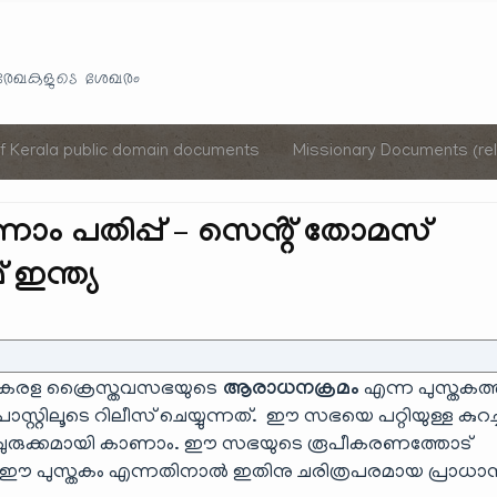
Skip
to
യരേഖകളുടെ ശേഖരം
content
of Kerala public domain documents
Missionary Documents (rel
നാം പതിപ്പ് – സെൻ്റ് തോമസ്
 ഇന്ത്യ
കേരള ക്രൈസ്തവസഭയുടെ
ആരാധനക്രമം
എന്ന പുസ്തകത്ത
്റ്റിലൂടെ റിലീസ് ചെയ്യുന്നത്. ഈ സഭയെ പറ്റിയുള്ള കുറച്ച
ചുരുക്കമായി കാണാം. ഈ സഭയുടെ രൂപീകരണത്തോട്
 പുസ്തകം എന്നതിനാൽ ഇതിനു ചരിത്രപരമായ പ്രാധാന്യമ