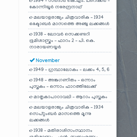
1994 – സർദാർ കെ.എം. പണിക്കർ –
കോന്നിയൂർ നരേന്ദ്രനാഥ്
മലയാളരാജ്യം ചിത്രവാരിക – 1934
ഒക്ടോബർ മാസത്തെ അഞ്ചു ലക്കങ്ങൾ
1938 – ലോവർ സെക്കണ്ടറി
ഭൂമിശാസ്ത്രം – ഫാറം 2 – പി. കെ.
നാരായണയ്യർ
November
1949 – ഗ്രന്ഥാലോകം – ലക്കം 4, 5, 6
1948 – അങ്കഗണിതം – ഒന്നാം
പുസ്തകം – ഒന്നാം ഫാറത്തിലേക്കു്
മാതൃകാപാഠാവലി – ആറാം പുസ്തകം
മലയാളരാജ്യം ചിത്രവാരിക – 1934
സെപ്റ്റംബർ മാസത്തെ മൂന്നു
ലക്കങ്ങൾ
1938 – മതിരാശിസംസ്ഥാനം