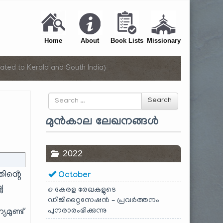
Home
About
Book Lists
Missionary
ated to Kerala and South India)
Search
Search
for
മുൻകാല ലേഖനങ്ങൾ
2022
ിൻ്റെ
October
ു
കേരള രേഖകളുടെ
ഡിജിറ്റൈസേഷൻ – പ്രവർത്തനം
പുനരാരംഭിക്കുന്നു
ുണ്ട്