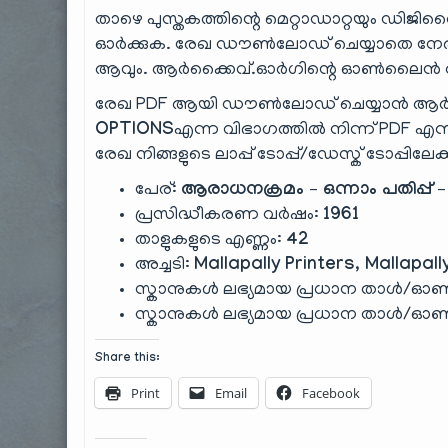
താഴെ പുസ്തകത്തിന്റെ മെറ്റാഡാറ്റയും ഡിജിറ്റ
ഓർക്കുക. രേഖ ഡൗൺലോഡ് ചെയ്യാതെ നേരി
ആവും. ആർക്കൈവ്.ഓർഗിന്റെ ഓൺലൈൻ റീഡ
രേഖ PDF ആയി ഡൗൺലോഡ് ചെയ്യാൻ ആർക
OPTIONS
എന്ന വിഭാഗത്തിൽ നിന്ന് PDF എന്ന
രേഖ നിങ്ങളുടെ ലാപ്പ് ടോപ്പ്/ഡേസ്ക് ടോപ്പിലേക
പേര്:
ആരാധനക്രമം – ഒന്നാം പതിപ്പ് –
പ്രസിദ്ധീകരണ വർഷം:
1961
താളുകളുടെ എണ്ണം:
42
അച്ചടി:
Mallapally Printers, Mallapall
സ്കാനുകൾ ലഭ്യമായ പ്രധാന താൾ/ഓൺ
സ്കാനുകൾ ലഭ്യമായ പ്രധാന താൾ/ഓൺ
Share this:
Print
Email
Facebook