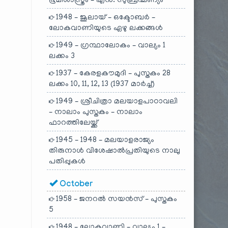
ഭൂമിശാസ്ത്രം – എൻ. സുബ്രഹ്മണ്യം
1948 – ജൂലായ് – ഒക്ടോബർ –
ലോകവാണിയുടെ ഏഴു ലക്കങ്ങൾ
1949 – ഗ്രന്ഥാലോകം – വാല്യം 1
ലക്കം 3
1937 – കേരളകൗമുദി – പുസ്തകം 28
ലക്കം 10, 11, 12, 13 (1937 മാർച്ച്)
1949 – ശ്രീചിത്രാ മലയാളപാഠാവലി
– നാലാം പുസ്തകം – നാലാം
ഫാറത്തിലേയ്ക്ക്
1945 – 1948 – മലയാളരാജ്യം
തിരുനാൾ വിശേഷാൽപ്രതിയുടെ നാലു
പതിപ്പുകൾ
October
1958 – ജനറൽ സയൻസ് – പുസ്തകം
5
1948 – ലോകവാണി – വാല്യം 1 –