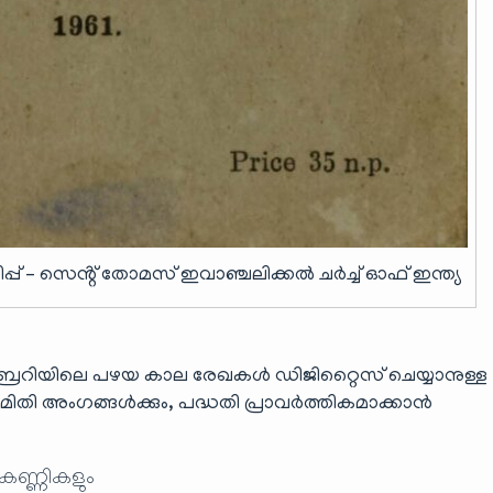
പ് – സെൻ്റ് തോമസ് ഇവാഞ്ചലിക്കൽ ചർച്ച് ഓഫ് ഇന്ത്യ
ബ്രറിയിലെ പഴയ കാല രേഖകൾ ഡിജിറ്റൈസ് ചെയ്യാനുള്ള
തി അംഗങ്ങൾക്കും, പദ്ധതി പ്രാവർത്തികമാക്കാൻ
 കണ്ണികളും