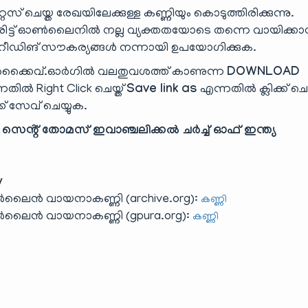
ൈസ് ചെയ്ത രേഖയിലേക്കുള്ള കണ്ണിയും കൊടുത്തിരിക്കുന്നു.
ട്ട് ഓൺലൈനിൽ നല്ല വ്യക്തതയോടെ തന്നെ വായിക്ക
ിങ് സൗകര്യങ്ങൾ നന്നായി ഉപയോഗിക്കുക.
്കൈവ്.ഓർഗിൽ വലതുവശത്ത് കാണുന്ന
DOWNLOAD
തിൽ Right Click ചെയ്ത്
Save link as
എന്നതിൽ ക്ലിക്ക് ചെയ
്ക് സേവ് ചെയ്യുക.
 സെൻ്റ് തോമസ് ഇവാഞ്ചലിക്കൽ ചർച്ച് ഓഫ് ഇന്ത്യ
y
ലൈൻ വായനാകണ്ണി (archive.org):
കണ്ണി
ലൈൻ വായനാകണ്ണി (gpura.org):
കണ്ണി