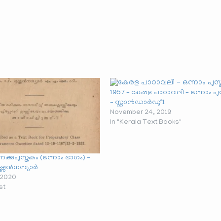
1957 – കേരള പാഠാവലി – ഒന്നാം പു
– സ്റ്റാൻഡാർഡു് 1
November 24, 2019
In "Kerala Text Books"
ക്കുപുസ്തകം (ഒന്നാം ഭാഗം) –
ഷ്ണൻനമ്പ്യാർ
 2020
st