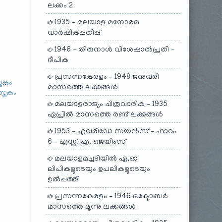
ലക്കം 2
1935 – മലയാള മനോരമ
വാർഷികപ്പതിപ്പ്
1946 – തിരുനാൾ വിശേഷാൽപ്രതി –
ദീപിക
പ്രസന്നകേരളം – 1948 ജനുവരി
മാസത്തെ ലക്കങ്ങൾ
സ്തകം
മലയാളരാജ്യം ചിത്രവാരിക – 1935
ഏപ്രിൽ മാസത്തെ രണ്ട് ലക്കങ്ങൾ
1953 – എവരിഡേ സയൻസ് – ഫാറം
6 – എസ്സ്. എ. ജെയിംസ്
മലയാളമച്ചടിയിൽ ഏ,ഓ
ലിപികളുടെയും ഉപലികളുടെയും
ഉൽപ്പത്തി
പ്രസന്നകേരളം – 1946 ഒക്ടോബർ
മാസത്തെ മൂന്നു ലക്കങ്ങൾ