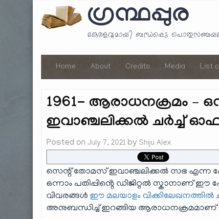
ഗ്രന്ഥപ്പുര
കേരളവുമായി ബന്ധപ്പെട്ട പൊതുസഞ്ച
Home
About
Credits
Media
List 
1961- ആരാധനക്രമം – ഒന്
ഇവാഞ്ചലിക്കൽ ചർച്ച് ഓഫ്
Posted on
by
July 7, 2021
Shiju Alex
സെന്റ് തോമസ് ഇവാഞ്ചലിക്കൽ സഭ എന്ന 
ഒന്നാം പതിപ്പിൻ്റെ ഡിജിറ്റൽ സ്കാനാണ് ഈ പോസ
വിവരങ്ങൾ
ഈ മലയാളം വിക്കിലേഖനത്തിൽ
അനുബന്ധിച്ച് ഇറങ്ങിയ ആരാധനക്രമമാണ് ഈ