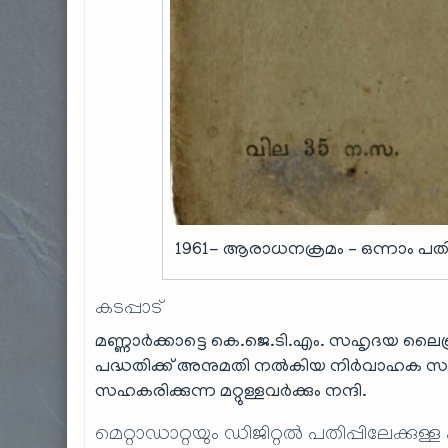
1961- ആരാധനക്രമം – ഒന്നാം പതിപ്
കടപ്പാട്
മണ്ണാർക്കാട്ടെ കെ.ജെ.ടി.എം. സഹൃദയ ലൈ
പദ്ധതിക്ക് അനുമതി നൽകിയ നിര്‍വാഹക സമി
സഹകരിക്കുന്ന മറ്റുള്ളവർക്കും നന്ദി.
മെറ്റാഡാറ്റയും ഡിജിറ്റൽ പതിപ്പിലേക്കുള്ള