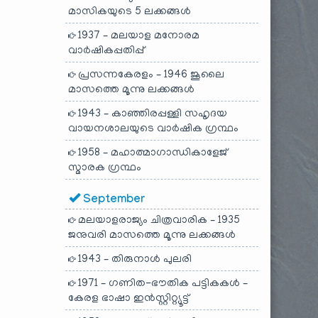
മാസികയുടെ 5 ലക്കങ്ങൾ
1937 – മലയാള മനോരമ
വാർഷികപ്പതിപ്പ്
പ്രസന്നകേരളം – 1946 ജൂലൈ
മാസത്തെ മൂന്നു ലക്കങ്ങൾ
1943 – കാഞ്ഞിരപ്പള്ളി സഹൃദയ
വായനശാലയുടെ വാർഷിക ഗ്രന്ഥം
1958 – മഹാത്മാഗാന്ധികാളേജ്
സ്മാരക ഗ്രന്ഥം
September
മലയാളരാജ്യം ചിത്രവാരിക – 1935
ജനുവരി മാസത്തെ മൂന്നു ലക്കങ്ങൾ
1943 – തിരുനാൾ പുലരി
1971 – ഗണിത-ഭൗതിക പട്ടികകൾ –
കേരള ഭാഷാ ഇൻസ്റ്റിറ്റ്യൂട്ട്