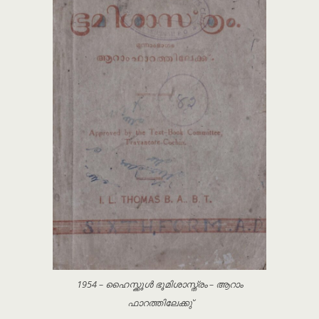
1954 – ഹൈസ്ക്കൂൾ ഭൂമിശാസ്ത്രം – ആറാം
ഫാറത്തിലേക്കു്