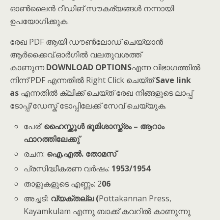
ഓൺലൈൻ റീഡിങ് സൗകര്യങ്ങൾ നന്നായി
ഉപയോഗിക്കുക.
രേഖ PDF ആയി ഡൗൺലോഡ് ചെയ്യാൻ
ആർക്കൈവ്.ഓർഗിൽ വലതുവശത്ത്
കാണുന്ന
DOWNLOAD OPTIONS
എന്ന വിഭാഗത്തിൽ
നിന്ന് PDF എന്നതിൽ Right Click ചെയ്ത്
Save link
as
എന്നതിൽ ക്ലിക്ക് ചെയ്ത് രേഖ നിങ്ങളുടെ ലാപ്പ്
ടോപ്പ്/ഡേസ്ക് ടോപ്പിലേക്ക് സേവ് ചെയ്യുക.
പേര്:
ഹൈസ്ക്കൂൾ ഭൂമിശാസ്ത്രം – ആറാം
ഫാറത്തിലേക്കു്
രചന:
ഐ.എൽ. തോമസ്
പ്രസിദ്ധീകരണ വർഷം:
1953/1954
താളുകളുടെ എണ്ണം: 2
06
അച്ചടി:
വ്യക്തല്ല (
Pottakannan Press,
Kayamkulam എന്നു ബാക്ക് കവറിൽ കാണുന്നു