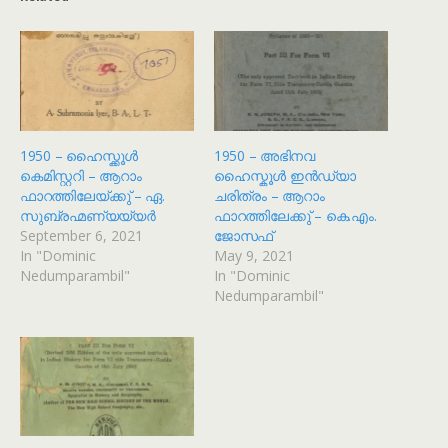
1950 – ഹൈസ്ക്കൂൾ
1950 – അഭിനവ
കെമിസ്റ്ററി – ആറാം
ഹൈസ്കൂൾ ഇൻഡ്യാ
ഫാറത്തിലേയ്ക്കു് – ഏ.
ചരിത്രം – ആറാം
സുബ്രഹ്മണ്യയ്യർ
ഫാറത്തിലേക്കു് – കെ.എം.
September 6, 2021
ജോസഫ്
In "Dominic
May 9, 2021
Nedumparambil"
In "Dominic
Nedumparambil"