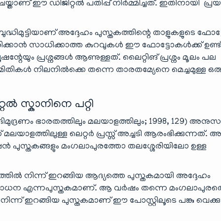
ാണ് ഈ ഡിജിറ്റൽ പതിപ്പ് നിർമ്മിച്ചത്. ഇതിനായി പ്രയത്
ദ്ധിമുട്ടിയാണ് അദ്ദേഹം പുസ്തകത്തിന്റെ താളുകളുടെ ഫോട
ക്കാൻ സാധിക്കാത്ത കുറവുകൾ ഈ ഫോട്ടോകൾക്ക് ഉണ്ട്
്റേയും പ്രശ്നങ്ങൾ ആണുള്ളത്. ലൈറ്റിങ് പ്രശ്നം മൂലം പല
മിതികൾ നിലനിൽക്കെ തന്നെ താരതമ്യേനെ മെച്ചമുള്ള ഒര
 സ്കാനിനെ പറ്റി
്രണം ഭാരതത്തിലും മലയാളത്തിലും; 1998, 129) അനുസരി
ത്തിലുള്ള ലെറ്റർ പ്രസ്സ് അച്ചടി ആരംഭിക്കുന്നത്. 
ഷൻ പുസ്തകങ്ങളും മംഗലാപുരത്തോ തലശ്ശേരിയിലോ ഉള്ള
ൂടത്തിൽ നിന്ന് ഇറങ്ങിയ ആദ്യത്തെ പുസ്തകമായി അദ്ദേഹം
രശോധന എന്നപുസ്തകമാണ്. ആ വർഷം തന്നെ മംഗലാപുരത
 നിന്ന് ഇറങ്ങിയ പുസ്തകമാണ് ഈ പോസ്റ്റിലൂടെ പങ്കു വെക്കു