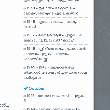
ഭൂമിശാസ്ത്രം – എൻ. സുബ്രഹ്മണ്യം
1948 – ജൂലായ് – ഒക്ടോബർ –
ലോകവാണിയുടെ ഏഴു ലക്കങ്ങൾ
1949 – ഗ്രന്ഥാലോകം – വാല്യം 1
ലക്കം 3
1937 – കേരളകൗമുദി – പുസ്തകം 28
ലക്കം 10, 11, 12, 13 (1937 മാർച്ച്)
1949 – ശ്രീചിത്രാ മലയാളപാഠാവലി
– നാലാം പുസ്തകം – നാലാം
ഫാറത്തിലേയ്ക്ക്
1945 – 1948 – മലയാളരാജ്യം
തിരുനാൾ വിശേഷാൽപ്രതിയുടെ നാലു
പതിപ്പുകൾ
October
1958 – ജനറൽ സയൻസ് – പുസ്തകം
5
ിച്ച്
1948 – ലോകവാണി – വാല്യം 1 –