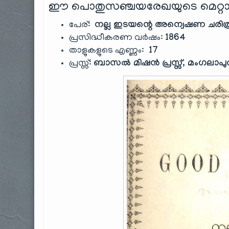
ഈ പൊതുസഞ്ചയരേഖയുടെ മെറ്റാ
പേര്:
നല്ല ഇടയന്റെ അന്വെഷണ ചരിത്
പ്രസിദ്ധീകരണ വർഷം:
1864
താളുകളുടെ എണ്ണം:
17
പ്രസ്സ്:
ബാസൽ മിഷൻ പ്രസ്സ്, മംഗലാപു