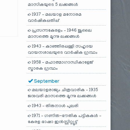
മാസികയുടെ 5 ലക്കങ്ങൾ
1937 – മലയാള മനോരമ
വാർഷികപ്പതിപ്പ്
പ്രസന്നകേരളം – 1946 ജൂലൈ
മാസത്തെ മൂന്നു ലക്കങ്ങൾ
1943 – കാഞ്ഞിരപ്പള്ളി സഹൃദയ
വായനശാലയുടെ വാർഷിക ഗ്രന്ഥം
1958 – മഹാത്മാഗാന്ധികാളേജ്
സ്മാരക ഗ്രന്ഥം
September
മലയാളരാജ്യം ചിത്രവാരിക – 1935
ജനുവരി മാസത്തെ മൂന്നു ലക്കങ്ങൾ
1943 – തിരുനാൾ പുലരി
1971 – ഗണിത-ഭൗതിക പട്ടികകൾ –
കേരള ഭാഷാ ഇൻസ്റ്റിറ്റ്യൂട്ട്