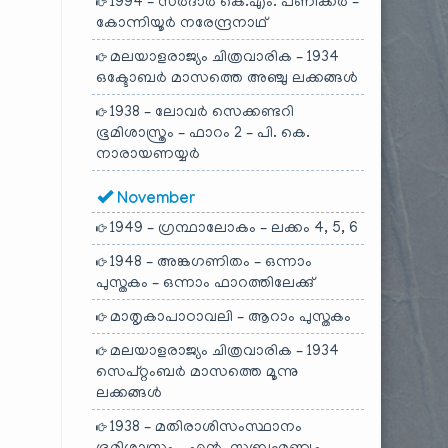
1994 – സർദാർ കെ.എം. പണിക്കർ –
കോന്നിയൂർ നരേന്ദ്രനാഥ്
മലയാളരാജ്യം ചിത്രവാരിക – 1934
ഒക്ടോബർ മാസത്തെ അഞ്ചു ലക്കങ്ങൾ
1938 – ലോവർ സെക്കണ്ടറി
ഭൂമിശാസ്ത്രം – ഫാറം 2 – പി. കെ.
നാരായണയ്യർ
November
1949 – ഗ്രന്ഥാലോകം – ലക്കം 4, 5, 6
1948 – അങ്കഗണിതം – ഒന്നാം
പുസ്തകം – ഒന്നാം ഫാറത്തിലേക്കു്
മാതൃകാപാഠാവലി – ആറാം പുസ്തകം
മലയാളരാജ്യം ചിത്രവാരിക – 1934
സെപ്റ്റംബർ മാസത്തെ മൂന്നു
ലക്കങ്ങൾ
1938 – മതിരാശിസംസ്ഥാനം