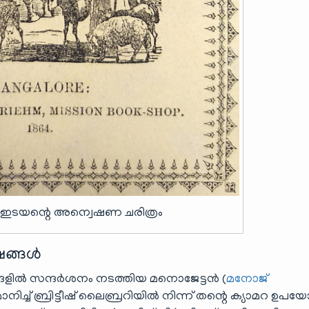
്ല ഇടയന്റെ അന്വെഷണ ചരിത്രം
ഷങ്ങൾ
്ങളിൽ സന്ദർശനം നടത്തിയ മനൊജേട്ടൻ (
മനോജ്
നിച്ച് ബ്രിട്ടീഷ് ലൈബ്രറിയിൽ നിന്ന് തന്റെ ക്യാമറ ഉപയോഗ