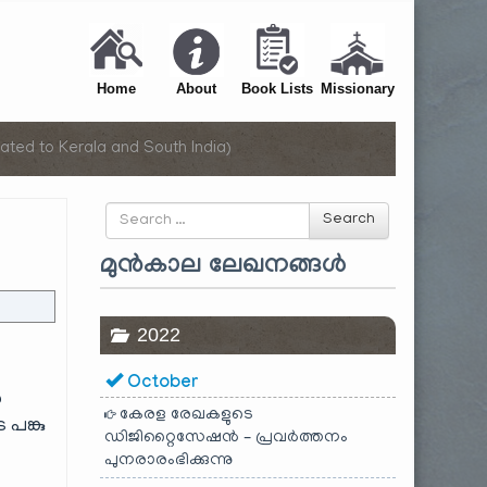
Home
About
Book Lists
Missionary
ated to Kerala and South India)
Search
Search
for
മുൻകാല ലേഖനങ്ങൾ
2022
October
ൽ
കേരള രേഖകളുടെ
പങ്കു
ഡിജിറ്റൈസേഷൻ – പ്രവർത്തനം
പുനരാരംഭിക്കുന്നു