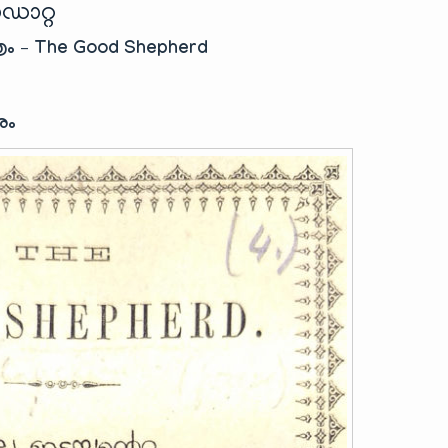
ഡാറ്റ
രം – The Good Shepherd
രം