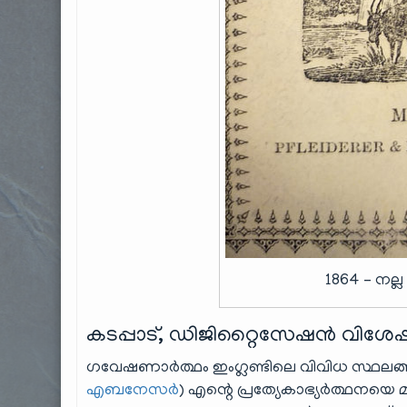
1864 – നല
കടപ്പാട്, ഡിജിറ്റൈസേഷൻ വിശേ
ഗവേഷണാർത്ഥം ഇംഗ്ലണ്ടിലെ വിവിധ സ്ഥലങ
എബനേസർ
) എന്റെ പ്രത്യേകാഭ്യർത്ഥനയെ മാ