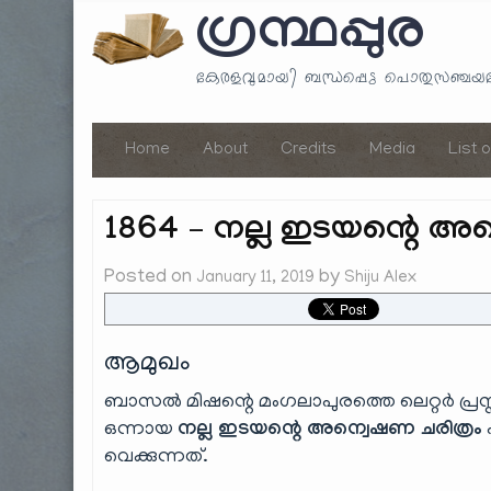
ഗ്രന്ഥപ്പുര
കേരളവുമായി ബന്ധപ്പെട്ട പൊതുസഞ്ച
Home
About
Credits
Media
List 
1864 – നല്ല ഇടയന്റെ അ
Posted on
by
January 11, 2019
Shiju Alex
ആമുഖം
ബാസൽ മിഷന്റെ മംഗലാപുരത്തെ ലെറ്റർ പ്രസ്സി
ഒന്നായ
നല്ല ഇടയന്റെ അന്വെഷണ ചരിത്രം
വെക്കുന്നത്.