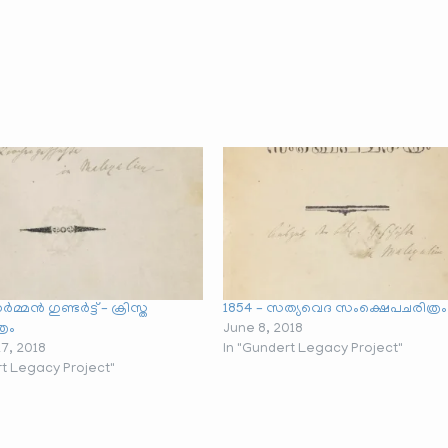
മ്മൻ ഗുണ്ടർട്ട് – ക്രിസ്ത
1854 – സത്യവെദ സംക്ഷെപചരിത്രം
രം
June 8, 2018
7, 2018
In "Gundert Legacy Project"
rt Legacy Project"