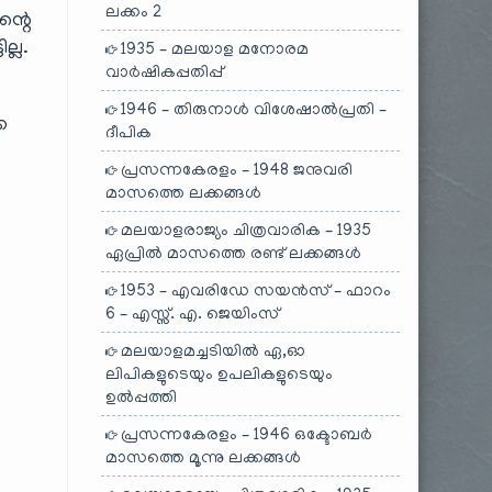
ലക്കം 2
ന്റെ
ല്ല.
1935 – മലയാള മനോരമ
വാർഷികപ്പതിപ്പ്
1946 – തിരുനാൾ വിശേഷാൽപ്രതി –
െ
ദീപിക
പ്രസന്നകേരളം – 1948 ജനുവരി
മാസത്തെ ലക്കങ്ങൾ
മലയാളരാജ്യം ചിത്രവാരിക – 1935
ഏപ്രിൽ മാസത്തെ രണ്ട് ലക്കങ്ങൾ
1953 – എവരിഡേ സയൻസ് – ഫാറം
6 – എസ്സ്. എ. ജെയിംസ്
മലയാളമച്ചടിയിൽ ഏ,ഓ
ലിപികളുടെയും ഉപലികളുടെയും
ഉൽപ്പത്തി
പ്രസന്നകേരളം – 1946 ഒക്ടോബർ
മാസത്തെ മൂന്നു ലക്കങ്ങൾ