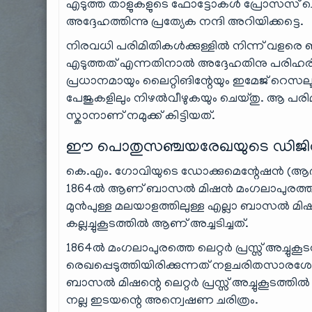
എടുത്ത താളുകളുടെ ഫോട്ടോകൾ പ്രോസസ് ചെയ്ത
അദ്ദേഹത്തിന്നു പ്രത്യേക നന്ദി അറിയിക്കട്ടെ.
നിരവധി പരിമിതികൾക്കുള്ളിൽ നിന്ന് വളരെ ബു
എടുത്തത് എന്നതിനാൽ അദ്ദേഹതിനു പരിഹരി
പ്രധാനമായും ലൈറ്റിങിന്റേയും ഇമേജ് റെസലൂഷന
പേജുകളിലും നിഴൽവീഴുകയും ചെയ്തു. ആ പരി
സ്കാനാണ് നമുക്ക് കിട്ടിയത്.
ഈ പൊതുസഞ്ചയരേഖയുടെ ഡിജിറ്റൽ
കെ.എം. ഗോവിയുടെ ഡോക്കുമെന്റേഷൻ (ആദിമുദ
1864ൽ ആണ് ബാസൽ മിഷൻ മംഗലാപുരത്ത് മലയാള
മുൻപുള്ള മലയാളത്തിലുള്ള എല്ലാ ബാസൽ മി
കല്ലച്ചുകൂടത്തിൽ ആണ് അച്ചടിച്ചത്.
1864ൽ മംഗലാപുരത്തെ ലെറ്റർ പ്രസ്സ് അച്ചുക
രെഖപ്പെടുത്തിയിരിക്കുന്നത് നളചരിതസാ
ബാസൽ മിഷന്റെ ലെറ്റർ പ്രസ്സ് അച്ചുകൂടത്തിൽ
നല്ല ഇടയന്റെ അന്വെഷണ ചരിത്രം.