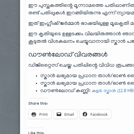
ഈ പുസ്തകത്തിന്റെ മൂന്നാമത്തെ പതിപ്പാണിത
രണ്ട് പതിപ്പുകൾ ഇറങ്ങിയിരുന്നു എന്ന് ന്യായ
ഇത് ഇംഗ്ലീഷ്/ജർമ്മൻ ഭാഷയിലുള്ള മൂലകൃതി 
ഈ കൃതിയുടെ ഉള്ളടക്കം വിലയിരുത്താൻ ഞാൻ ആ
കൂടുതൽ വിശകലനം ചെയ്യുവാനായി സ്കാൻ പങ്കു 
ഡൗൺലോഡ് വിവരങ്ങൾ
ഡിജിറ്റൈസ് ചെയ്ത പതിപ്പിന്റെ വിവിധ രൂപങ്ങ
സ്കാൻ ലഭ്യമായ പ്രധാന താൾ/ഓൺ ലൈൻ
സ്കാൻ ലഭ്യമായ പ്രധാന താൾ/ഓൺ ലൈ
ഡൗൺലോഡ് കണ്ണി:
കളർ സ്കാൻ (12.8 MB
Share this:
Print
Email
Facebook
Like this: