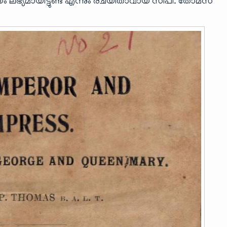
 ലഭ്യമായിട്ടുണ്ട് എന്നും രചയിതാവായ സിപി. തോമസ്