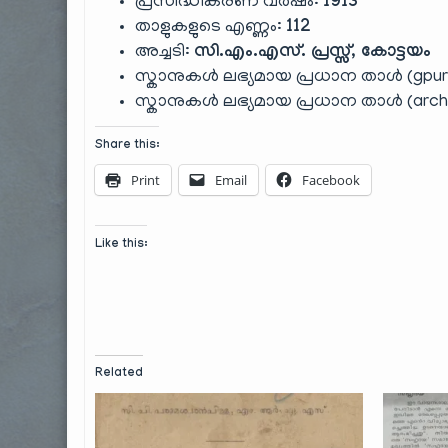
പ്രസിദ്ധീകരണ വർഷം:
1913
താളുകളുടെ എണ്ണം:
112
അച്ചടി:
സി.എം.എസ്. പ്രസ്സ്, കോട്ടയം
സ്കാനുകൾ ലഭ്യമായ പ്രധാന താൾ (gpur
സ്കാനുകൾ ലഭ്യമായ പ്രധാന താൾ (archi
Share this:
Print
Email
Facebook
Like this:
Related