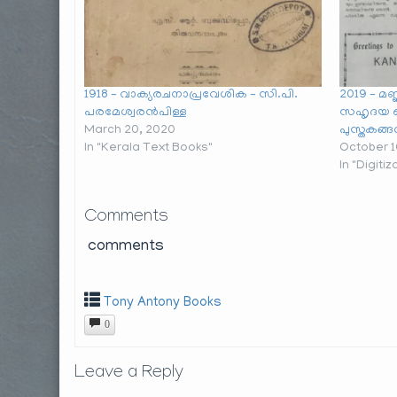
1918 – വാക്യരചനാപ്രവേശിക – സി.പി.
2019 – മണ
പരമേശ്വരൻപിള്ള
സഹൃദയ 
March 20, 2020
പുസ്തകങ്ങ
In "Kerala Text Books"
October 1
In "Digiti
Comments
comments
Tony Antony Books
0
Leave a Reply