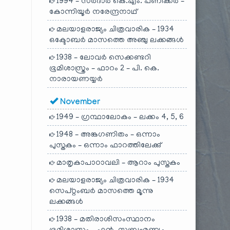
1994 – സർദാർ കെ.എം. പണിക്കർ –
കോന്നിയൂർ നരേന്ദ്രനാഥ്
മലയാളരാജ്യം ചിത്രവാരിക – 1934
ഒക്ടോബർ മാസത്തെ അഞ്ചു ലക്കങ്ങൾ
1938 – ലോവർ സെക്കണ്ടറി
ഭൂമിശാസ്ത്രം – ഫാറം 2 – പി. കെ.
നാരായണയ്യർ
November
1949 – ഗ്രന്ഥാലോകം – ലക്കം 4, 5, 6
1948 – അങ്കഗണിതം – ഒന്നാം
പുസ്തകം – ഒന്നാം ഫാറത്തിലേക്കു്
മാതൃകാപാഠാവലി – ആറാം പുസ്തകം
മലയാളരാജ്യം ചിത്രവാരിക – 1934
സെപ്റ്റംബർ മാസത്തെ മൂന്നു
ലക്കങ്ങൾ
1938 – മതിരാശിസംസ്ഥാനം