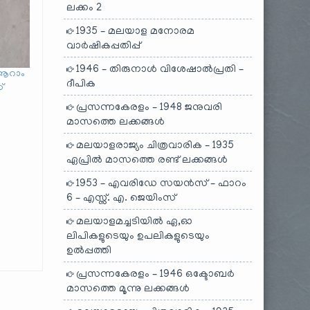
ലക്കം 2
1935 – മലയാള മനോരമ
വാർഷികപ്പതിപ്പ്
1946 – തിരുനാൾ വിശേഷാൽപ്രതി –
 ആറാം
ദീപിക
്
പ്രസന്നകേരളം – 1948 ജനുവരി
മാസത്തെ ലക്കങ്ങൾ
മലയാളരാജ്യം ചിത്രവാരിക – 1935
ഏപ്രിൽ മാസത്തെ രണ്ട് ലക്കങ്ങൾ
1953 – എവരിഡേ സയൻസ് – ഫാറം
6 – എസ്സ്. എ. ജെയിംസ്
മലയാളമച്ചടിയിൽ ഏ,ഓ
ലിപികളുടെയും ഉപലികളുടെയും
ഉൽപ്പത്തി
പ്രസന്നകേരളം – 1946 ഒക്ടോബർ
മാസത്തെ മൂന്നു ലക്കങ്ങൾ