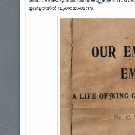
അതിനു കൊട്ടാരത്തിൽ ശങ്കുണ്ണിയുടെ സഹായം
മുഖവുരയിൽ വ്യക്തമാക്കുന്നു.