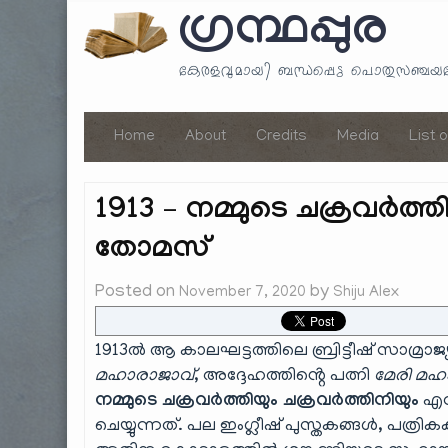
ഗ്രന്ഥപ്പുര
കേരളവുമായി ബന്ധപ്പെട്ട പൊതുസഞ്ച
Home
About
Credits
Media
List 
1913 – നമ്മുടെ ചക്രവർത്ത
തോമസ്
Posted on
by
November 7, 2020
Shiju Alex
1913ൽ ആ കാലഘട്ടത്തിലെ ബ്രിട്ടീഷ് സാമ്രാജ്
മഹാരാജാവ്
, അദ്ദേഹത്തിൻ്റെ പത്നി
മേരി മഹ
നമ്മുടെ ചക്രവർത്തിയും ചക്രവർത്തിനിയും
എന്
ചെയ്യുന്നത്. പല ഇംഗ്ലീഷ് പുസ്തകങ്ങൾ, പത