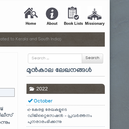
Home
About
Book Lists
Missionary
ated to Kerala and South India)
Search
Search
for
മുൻകാല ലേഖനങ്ങൾ
2022
October
്ച
കേരള രേഖകളുടെ
റിലീസ്
ഡിജിറ്റൈസേഷൻ – പ്രവർത്തനം
പുനരാരംഭിക്കുന്നു
്നും