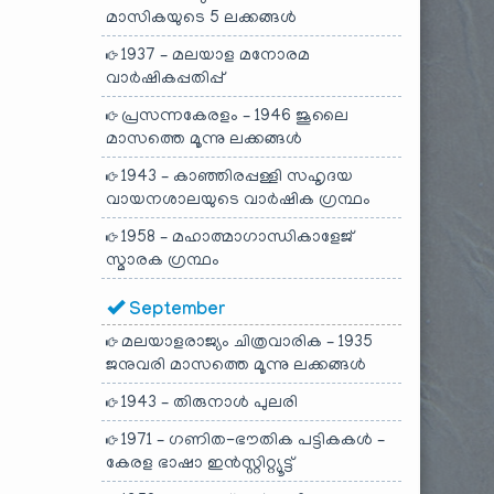
മാസികയുടെ 5 ലക്കങ്ങൾ
1937 – മലയാള മനോരമ
വാർഷികപ്പതിപ്പ്
പ്രസന്നകേരളം – 1946 ജൂലൈ
മാസത്തെ മൂന്നു ലക്കങ്ങൾ
1943 – കാഞ്ഞിരപ്പള്ളി സഹൃദയ
വായനശാലയുടെ വാർഷിക ഗ്രന്ഥം
1958 – മഹാത്മാഗാന്ധികാളേജ്
സ്മാരക ഗ്രന്ഥം
September
മലയാളരാജ്യം ചിത്രവാരിക – 1935
ജനുവരി മാസത്തെ മൂന്നു ലക്കങ്ങൾ
1943 – തിരുനാൾ പുലരി
1971 – ഗണിത-ഭൗതിക പട്ടികകൾ –
കേരള ഭാഷാ ഇൻസ്റ്റിറ്റ്യൂട്ട്