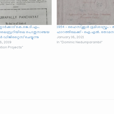
്ണാർക്കാട് കെ.ജെ.ടി.എം.
1954 – ഹൈസ്ക്കൂൾ ഭൂമിശാസ്ത്രം –
ലൈബ്രറിയിലെ പൊതുസഞ്ചയ
ഫാറത്തിലേക്കു് – ഐ.എൽ. തോമസ
ൾ ഡിജിറ്റൈസ് ചെയ്യുന്നു
January 16, 2021
6, 2019
In "Dominic Nedumparambil"
zation Projects"