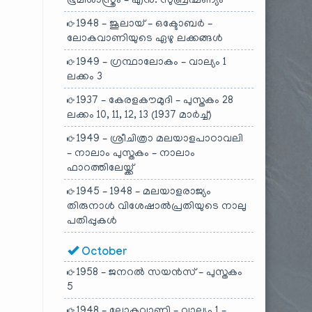
ഭൂമിശാസ്ത്രം – എൻ. സുബ്രഹ്മണ്യം
1948 – ജൂലായ് – ഒക്ടോബർ –
ലോകവാണിയുടെ ഏഴു ലക്കങ്ങൾ
1949 – ഗ്രന്ഥാലോകം – വാല്യം 1
ലക്കം 3
1937 – കേരളകൗമുദി – പുസ്തകം 28
ലക്കം 10, 11, 12, 13 (1937 മാർച്ച്)
1949 – ശ്രീചിത്രാ മലയാളപാഠാവലി
– നാലാം പുസ്തകം – നാലാം
ഫാറത്തിലേയ്ക്ക്
1945 – 1948 – മലയാളരാജ്യം
തിരുനാൾ വിശേഷാൽപ്രതിയുടെ നാലു
പതിപ്പുകൾ
October
1958 – ജനറൽ സയൻസ് – പുസ്തകം
5
1948 – ലോകവാണി – വാല്യം 1 –