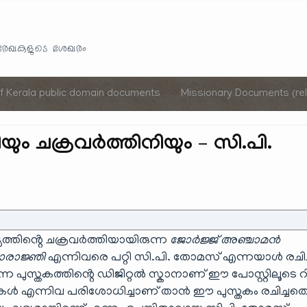
Skip
to
യരേഖകളുടെ ശേഖരം
content
of Kerala public domain documents
Missionary Documents (rel
ിയും ചക്രവർത്തിനിയും – സി.പി.
യത്തിൻ്റെ ചക്രവർത്തിയായിരുന്ന
ജോർജ്ജ് അഞ്ചാമൻ
ാരാജ്ഞി
എന്നിവരെ പറ്റി സി.പി. തോമസ് എന്നയാൾ രചിച
ന പുസ്തകത്തിൻ്റെ ഡിജിറ്റൽ സ്കാനാണ് ഈ പോസ്റ്റിലൂടെ 
്രികകൾ എന്നിവ പരിശോധിച്ചാണ് താൻ ഈ പുസ്തകം രചിച്ചതെന