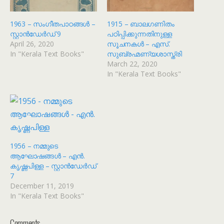
1963 – സംഗീതപാഠങ്ങൾ –
1915 – ബാലഗണിതം
സ്റ്റാൻഡേർഡ് 9
പഠിപ്പിക്കുന്നതിനുള്ള
April 26, 2020
സൂചനകൾ – എസ്.
In "Kerala Text Books"
സുബ്രഹ്മണ്യശാസ്ത്രി
March 22, 2020
In "Kerala Text Books"
1956 – നമ്മുടെ
ആഘോഷങ്ങൾ – എൻ.
കൃഷ്ണപിള്ള – സ്റ്റാൻഡേർഡ്
7
December 11, 2019
In "Kerala Text Books"
Comments