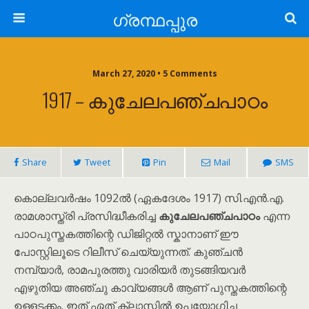
ഗ്രന്ഥപ്പുര
March 27, 2020 • 5 Comments
1917 – കുചേലപഞ്ചപാഠം
Share
Tweet
Pin
Mail
SMS
കൊല്ലവർഷം 1092ൽ (ഏകദേശം 1917) സി.എൻ.എ.
രാമശാസ്ത്രി പ്രസിദ്ധീകരിച്ച
കുചേലപഞ്ചപാഠം
എന്ന
പാഠപുസ്തകത്തിന്റെ ഡിജിറ്റൽ സ്കാനാണ് ഈ
പോസ്റ്റിലൂടെ റിലീസ് ചെയ്യുന്നത്. കുഞ്ചൻ
നമ്പ്യാർ, രാമപുരത്തു വാരിയർ തുടങ്ങിയവർ
എഴുതിയ അഞ്ചു കാവ്യങ്ങൾ ആണ് പുസ്തകത്തിന്റെ
ഉള്ളടക്കം. ഇത് ഏത് ക്ലാസ്സിൽ ഉപയോഗിച്ച