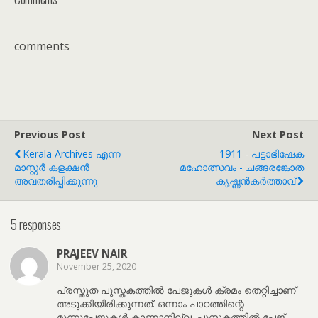
comments
Previous Post
Next Post
Kerala Archives എന്ന
1911 - പട്ടാഭിഷേക
മാസ്റ്റർ കളക്ഷൻ
മഹോത്സവം - ചങ്ങരങ്കോത
അവതരിപ്പിക്കുന്നു
കൃഷ്ണൻകർത്താവ്
5 responses
PRAJEEV NAIR
November 25, 2020
പ്രസ്തുത പുസ്തകത്തിൽ പേജുകൾ ക്രമം തെറ്റിച്ചാണ്
അടുക്കിയിരിക്കുന്നത്. ഒന്നാം പാഠത്തിന്റെ
മൂന്നുപേജുകൾ കാണാനില്ല .പുസ്തകത്തിൽ പേജ്