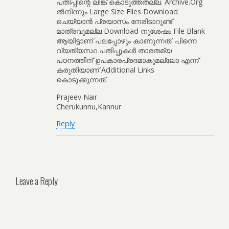
പതിപ്പിന്റെ ലിങ്ക് കൊടുത്തതല്ല. Archive.Org
ൽനിന്നും Large Size Files Download
ചെയ്യാൻ പ്രയാസം നേരിടാറുണ്ട്.
മാത്രവുമല്ല Download നുശേഷം File Blank
ആയിട്ടാണ് പലപ്പോഴും കാണുന്നത്. പിന്നെ
വ്യത്യസ്ഥ പതിപ്പുകൾ താരതമ്യ
പഠനത്തിന് ഉപകാരപ്രദമാകുമല്ലോ എന്ന്
കരുതിയാണ് Additional Links
കൊടുക്കുന്നത്.
Prajeev Nair
Cherukunnu,Kannur
Reply
Leave a Reply