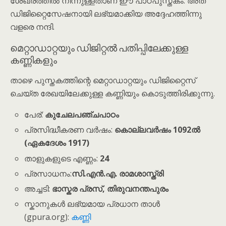
ശേഖരത്തിൽ നിന്നുള്ളതാണ് ഈ പാഠപുസ്തകം. അത്
ഡിജിറ്റൈസേഷനായി ലഭ്യമാക്കിയ അദ്ദേഹത്തിന്നു
വളരെ നന്ദി.
മെറ്റാഡാറ്റയും ഡിജിറ്റൽ പതിപ്പിലേക്കുള്ള
കണ്ണികളും
താഴെ പുസ്തകത്തിന്റെ മെറ്റാഡാറ്റയും ഡിജിറ്റൈസ്
ചെയ്ത രേഖയിലേക്കുള്ള കണ്ണിയും കൊടുത്തിരിക്കുന്നു.
പേര്:
കുചേലപഞ്ചപാഠം
പ്രസിദ്ധീകരണ വർഷം:
കൊല്ലവർഷം 1092ൽ
(ഏകദേശം 1917)
താളുകളുടെ എണ്ണം:
24
പ്രസാധനം:
സി.എൻ.എ. രാമശാസ്ത്രി
അച്ചടി:
ഭാസ്കര പ്രസ്, തിരുവനന്തപുരം
സ്കാനുകൾ ലഭ്യമായ പ്രധാന താൾ
(gpura.org):
കണ്ണി