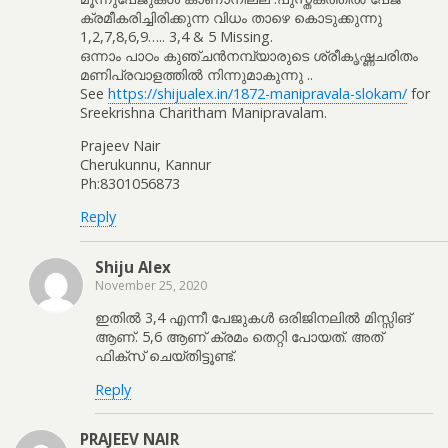
ക്രമീകരിച്ചിരിക്കുന്ന വിധം താഴെ കൊടുക്കുന്നു
1,2,7,8,6,9….. 3,4 & 5 Missing.
ഒന്നാം പാഠം കുഞ്ചൻനമ്പ്യാരുടെ ശ്രീകൃഷ്ണചരിതം
മണിപ്രവാളത്തിൽ നിന്നുമാകുന്നു ..
See
https://shijualex.in/1872-manipravala-slokam/
for
Sreekrishna Charitham Manipravalam.
Prajeev Nair
Cherukunnu, Kannur
Ph:8301056873
Reply
Shiju Alex
November 25, 2020
ഇതിൽ 3,4 എന്നീ പേജുകൾ ഒരിജിനലിൽ മിസ്സിങ്
ആണ്. 5,6 ആണ് ക്രമം തെറ്റി പോയത്. അത്
ഫിക്സ് ചെയ്തിട്ടൂണ്ട്.
Reply
PRAJEEV NAIR