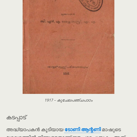
1917 – കുചേലപഞ്ചപാഠം
കടപ്പാട്
അദ്ധ്യാപകൻ കൂടിയായ
ടോണി ആന്റണി
മാഷുടെ