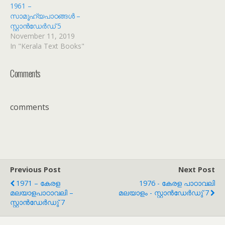
1961 –
സാമൂഹ്യപാഠങ്ങൾ –
സ്റ്റാൻഡേർഡ് 5
November 11, 2019
In "Kerala Text Books"
Comments
comments
Previous Post
Next Post
1971 – കേരള
1976 - കേരള പാഠാവലി
മലയാളപാഠാവലി –
മലയാളം - സ്റ്റാൻഡേർഡു് 7
സ്റ്റാൻഡേർഡു് 7