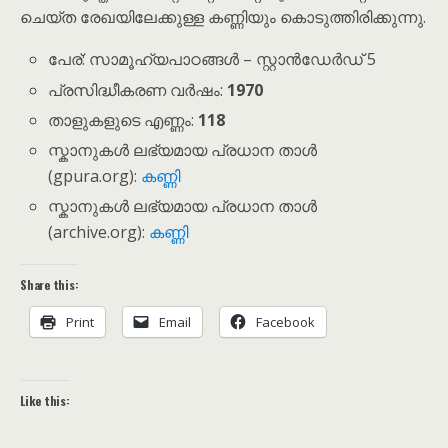
ചെയ്ത രേഖയിലേക്കുള്ള കണ്ണിയും കൊടുത്തിരിക്കുന്നു.
പേര്: സാമൂഹ്യപാഠങ്ങൾ – സ്റ്റാൻഡേർഡ് 5
പ്രസിദ്ധീകരണ വർഷം:
1970
താളുകളുടെ എണ്ണം:
118
സ്കാനുകൾ ലഭ്യമായ പ്രധാന താൾ
(gpura.org):
കണ്ണി
സ്കാനുകൾ ലഭ്യമായ പ്രധാന താൾ
(archive.org):
കണ്ണി
Share this:
Print
Email
Facebook
Like this: