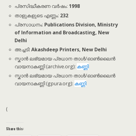
പ്രസിദ്ധീകരണ വർഷം:
1998
താളുകളുടെ എണ്ണം:
2
32
പ്രസാധനം:
Publications Division, Ministry
of Information and Broadcasting, New
Delhi
അച്ചടി:
Akashdeep Printers, New Delhi
സ്കാൻ ലഭ്യമായ പ്രധാന താൾ/ഓൺലൈൻ
വായനാകണ്ണി (archive.org):
കണ്ണി
സ്കാൻ ലഭ്യമായ പ്രധാന താൾ/ഓൺലൈൻ
വായനാകണ്ണി (gpura.org):
കണ്ണി
(
Share this: