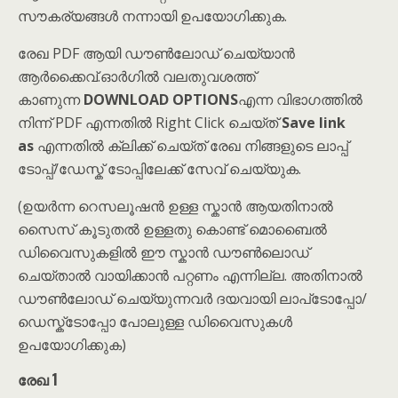
സൗകര്യങ്ങൾ നന്നായി ഉപയോഗിക്കുക.
രേഖ PDF ആയി ഡൗൺലോഡ് ചെയ്യാൻ
ആർക്കൈവ്.ഓർഗിൽ വലതുവശത്ത്
കാണുന്ന
DOWNLOAD OPTIONS
എന്ന വിഭാഗത്തിൽ
നിന്ന് PDF എന്നതിൽ Right Click ചെയ്ത്
Save link
as
എന്നതിൽ ക്ലിക്ക് ചെയ്ത് രേഖ നിങ്ങളുടെ ലാപ്പ്
ടോപ്പ്/ഡേസ്ക് ടോപ്പിലേക്ക് സേവ് ചെയ്യുക.
(ഉയർന്ന റെസലൂഷൻ ഉള്ള സ്കാൻ ആയതിനാൽ
സൈസ് കൂടുതൽ ഉള്ളതു കൊണ്ട് മൊബൈൽ
ഡിവൈസുകളിൽ ഈ സ്കാൻ ഡൗൺലൊഡ്
ചെയ്താൽ വായിക്കാൻ പറ്റണം എന്നില്ല. അതിനാൽ
ഡൗൺലോഡ് ചെയ്യുന്നവർ ദയവായി ലാപ്‌ടോപ്പോ/
ഡെസ്ക്‌ടോപ്പോ പോലുള്ള ഡിവൈസുകൾ
ഉപയോഗിക്കുക)
രേഖ 1