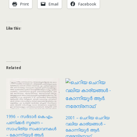
Print
Email
Facebook
Like this:
Related
1996 – സർദാർ കെ.എം.
2001 – ചെറിയ ചെറിയ
പണിക്കർ സ്മരണ –
വലിയ കാര്യങ്ങൾ –
സാഹിത്യ സംഭാവനകൾ
കോന്നിയൂർ ആർ.
– കോന്നിയൂർ ആർ.
നരേന്ദ്രനാഥ്