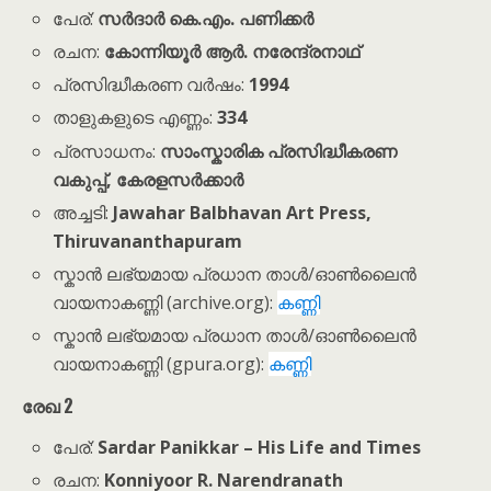
പേര്:
സർദാർ കെ.എം. പണിക്കർ
രചന:
കോന്നിയൂർ ആർ. നരേന്ദ്രനാഥ്
പ്രസിദ്ധീകരണ വർഷം:
1994
താളുകളുടെ എണ്ണം:
334
പ്രസാധനം:
സാംസ്കാരിക പ്രസിദ്ധീകരണ
വകുപ്പ്, കേരളസർക്കാർ
അച്ചടി:
Jawahar Balbhavan Art Press,
Thiruvananthapuram
സ്കാൻ ലഭ്യമായ പ്രധാന താൾ/ഓൺലൈൻ
വായനാകണ്ണി (archive.org):
കണ്ണി
സ്കാൻ ലഭ്യമായ പ്രധാന താൾ/ഓൺലൈൻ
വായനാകണ്ണി (gpura.org):
കണ്ണി
രേഖ 2
പേര്:
Sardar Panikkar – His Life and Times
രചന:
Konniyoor R. Narendranath