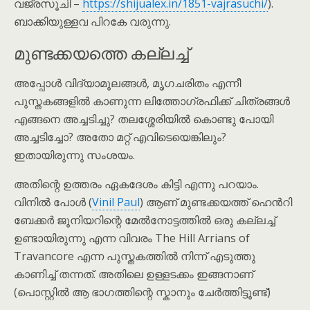
വജ്രസൂചി –
https://shijualex.in/1851-vajrasuchi/
).
ബാക്കിയുള്ളവ പിറകേ വരുന്നു.
മുണ്ടക്കയത്തെ കല്ലച്ച്
അപ്പോൾ വിദ്യാമൂലങ്ങൾ, മൃഗചരിതം എന്നീ
പുസ്തകങ്ങളിൽ കാണുന്ന ലിത്തോഗ്രഫിക്ക് ചിത്രങ്ങൾ
എങ്ങനെ അച്ചടിച്ചു? തലശ്ശേരിയിൽ കൊണ്ടു പോയി
അച്ചടിച്ചോ? അതോ മറ്റ് എവിടെയെങ്കിലും?
ഇതായിരുന്നു സംശയം.
അതിന്റെ ഉത്തരം ഏകദേശം കിട്ടി എന്നു പറയാം.
വിനിൽ പോൾ (
Vinil Paul
) ആണ് മുണ്ടക്കയത്ത് ഹെൻറി
ബേക്കർ ജൂനിയറിന്റെ മേൽനോട്ടത്തിൽ ഒരു കല്ലച്ച്
ഉണ്ടായിരുന്നു എന്ന വിവരം The Hill Arrians of
Travancore എന്ന പുസ്തകത്തിൽ നിന്ന് എടുത്തു
കാണിച്ച് തന്നത്. അതിലെ ഉള്ളടക്കം ഇങ്ങനാണ്
(പൊസ്റ്റിൽ ആ ഭാഗത്തിന്റെ സ്കാനും ചേർത്തിട്ടൂണ്ട്)