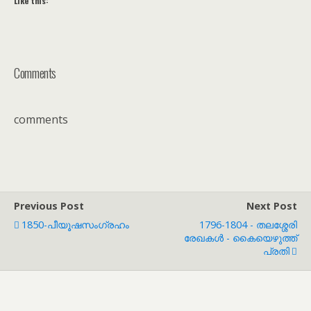
Like this:
Comments
comments
Previous Post
Next Post
1850-പീയൂഷസംഗ്രഹം
1796-1804 - തലശ്ശേരി
രേഖകൾ - കൈയെഴുത്ത്
പ്രതി