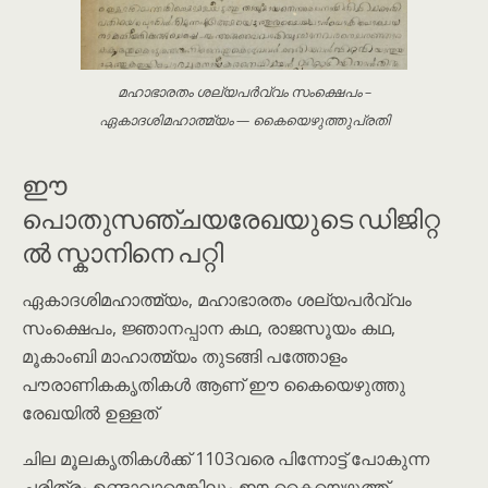
മഹാഭാരതം ശല്യപർവ്വം സംക്ഷെപം –
ഏകാദശിമഹാത്മ്യം — കൈയെഴുത്തുപ്രതി
ഈ
പൊതുസഞ്ചയരേഖയുടെ ഡിജിറ്റ
ൽ സ്കാനിനെ പറ്റി
ഏകാദശിമഹാത്മ്യം, മഹാഭാരതം ശല്യപർവ്വം
സംക്ഷെപം, ജ്ഞാനപ്പാന കഥ, രാജസൂയം കഥ,
മൂകാം‌ബി മാഹാത്മ്യം തുടങ്ങി പത്തോളം
പൗരാണികകൃതികൾ ആണ് ഈ കൈയെഴുത്തു
രേഖയിൽ ഉള്ളത്
ചില മൂലകൃതികൾക്ക് 1103വരെ പിന്നോട്ട് പോകുന്ന
ചരിത്രം ഉണ്ടാവാമെങ്കിലും ഈ കൈയെഴുത്ത്