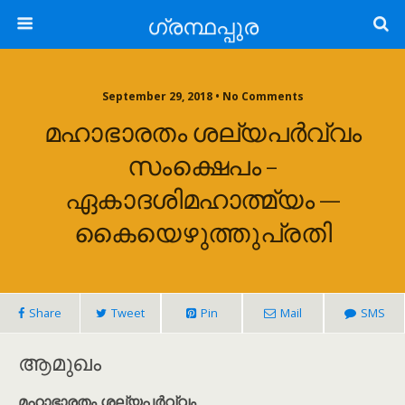
ഗ്രന്ഥപ്പുര
September 29, 2018 • No Comments
മഹാഭാരതം ശല്യപർവ്വം
സംക്ഷെപം –
ഏകാദശിമഹാത്മ്യം —
കൈയെഴുത്തുപ്രതി
Share
Tweet
Pin
Mail
SMS
ആമുഖം
മഹാഭാരതം ശല്യപർവ്വം