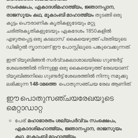
സംക്ഷെപം, ഏകാദശിമഹാത്മ്യം, ജ്ഞാനപ്പാന,
രാജസൂയം കഥ, മൂകാം‌ബി മാഹാത്മ്യം
തുടങ്ങി ഒരു
കൂട്ടം പൌരാണിക കൃതികളുടേയും മറ്റു
ചരിത്രകൃതികളുടേയും ഏകദേശം 1850കളിൽ
എഴുതപ്പെട്ട ഒരു കടലാസ് കൈയെഴുത്ത് പ്രതിയുടെ
ഡിജിറ്റൽ സ്കാനാണ് ഈ പോസ്റ്റിലൂടെ പങ്കുവെക്കുന്നത്.
ഇത് ട്യൂബിങ്ങൻ സർവ്വകലാശാലയിലെ ഗുണ്ടർട്ട്
ശേഖരത്തിൽ നിന്നുള്ള ഒരു കൈയെഴുത്ത് രേഖയാണ്.
ട്യൂബിങ്ങനിലെ ഗുണ്ടർട്ട് ശേഖരത്തിൽ നിന്നു നമുക്കു
ലഭിക്കുന്ന
148-ാമത്തെ
പൊതുസഞ്ചയ രേഖ ആണിത്.
ഈ പൊതുസഞ്ചയരേഖയുടെ
മെറ്റാഡാറ്റ
പേര്:
മഹാഭാരതം ശല്യപർവ്വം സംക്ഷെപം,
ഏകാദശിമഹാത്മ്യം, ജ്ഞാനപ്പാന, രാജസൂയം
കഥ, മൂകാം‌ബി മാഹാത്മ്യം