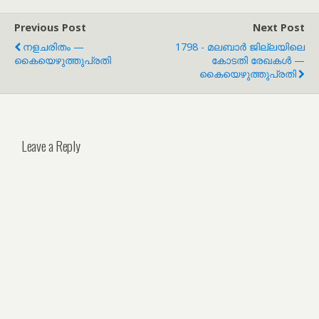
Previous Post
Next Post
നളചരിതം —
1798 - മലബാർ ജില്ലയിലെ
കൈയെഴുത്തുപ്രതി
കോടതി രേഖകൾ —
കൈയെഴുത്തുപ്രതി
Leave a Reply