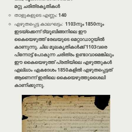
മറ്റു ചരിത്രകൃതികൾ
താളുകളുടെ എണ്ണം:
140
എഴുതപ്പെട്ട കാലഘട്ടം:
1103നും 1850നും
ഇടയ്ക്കെന്ന് ട്യൂബിങ്ങനിലെ ഈ
കൈയെഴുത്ത് രേഖയുടെ മെറ്റാഡാറ്റയിൽ
കാണുന്നു. ചില മൂലകൃതികൾക്ക് 1103വരെ
പിന്നോട്ട് പോകുന്ന ചരിത്രം ഉണ്ടാവാമെങ്കിലും
ഈ കൈയെഴുത്ത് പ്രതിയിലെ എഴുത്തുകൾ
എല്ലാം ഏകദേശം 1850കളിൽ എഴുതപ്പെട്ടത്
ആണെന്ന് ഇതിലെ കൈയെഴുത്തുശൈലി
കാണിക്കുന്നു.