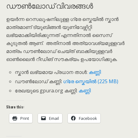
ഡൗൺലോഡ് വിവരങ്ങൾ
ഉയർന്ന റെസലൂഷനിലുള്ള ഗ്രേ സ്കെയിൽ സ്കാൻ
മാത്രമാണ് ട്യൂബിങ്ങൻ യൂണിവേഴ്സിറ്റി
ലഭ്യമാക്കിയിരിക്കുന്നത് എന്നതിനാൽ സൈസ്
കൂടുതൽ ആണ്. അതിനാൽ അത്യാവശ്യമുള്ളവർ
മാത്രം ഡൗൺലോഡ് ചെയ്ത് ബാക്കിയുള്ളവർ
ഓൺലൈൻ റീഡിങ് സൗകര്യം ഉപയോഗിക്കുക.
സ്കാൻ ലഭ്യമായ പ്രധാന താൾ:
കണ്ണി
ഡൗൺലോഡ് കണ്ണി:
ഗ്രേ സ്കെയിൽ (225 MB)
രേഖയുടെ gpura.org കണ്ണി:
കണ്ണി
Share this:
Print
Email
Facebook