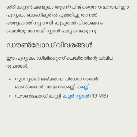
ശ്രീ കണ്ണൻഷണ്മുഖം ആണ് ഡിജിറ്റൈസേഷനായി ഈ
പുസ്തകം ബാംഗ്ലൂരിൽ എത്തിച്ചു തന്നത്.
അദ്ദേഹത്തിന്നു നന്ദി. കൂടുതൽ വിശകലനം
ചെയ്യുവാനായി സ്കാൻ പങ്കു വെക്കുന്നു.
ഡൗൺലോഡ് വിവരങ്ങൾ
ഈ പുസ്തകം ഡിജിറ്റൈസ് ചെയ്തതിന്റെ വിവിധ
രൂപങ്ങൾ.
സ്കാനുകൾ ലഭ്യമായ പ്രധാന താൾ/
ഓൺലൈൻ വായനാകണ്ണി:
കണ്ണി
ഡൗൺലോഡ് കണ്ണി:
കളർ സ്കാൻ
(19 MB)