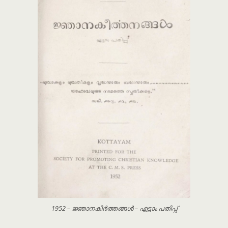
1952 – ജ്ഞാനകീർത്തങ്ങൾ – എട്ടാം പതിപ്പ്