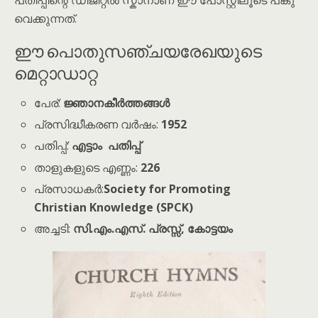
പതിപ്പിന്റെ ഡിജിറ്റൽ സ്കാനാണ് ഈ പോസ്റ്റിലൂടെ പങ്കു
വെക്കുന്നത്.
ഈ പൊതുസഞ്ചയരേഖയുടെ
മെറ്റാഡാറ്റ
പേര്:
ജ്ഞാനകീർത്തങ്ങൾ
പ്രസിദ്ധീകരണ വർഷം:
1952
പതിപ്പ്:
എട്ടാം പതിപ്പ്
താളുകളുടെ എണ്ണം:
226
പ്രസാധകർ:
Society for Promoting
Christian Knowledge (SPCK)
അച്ചടി:
സി.എം.എസ്. പ്രസ്സ്, കോട്ടയം