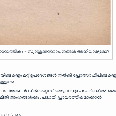
െ സാമ്പത്തികം – സ്വാശ്രയസ്ഥാപനങ്ങൾ അനിവാര്യമോ?
ക്കുകയും മറ്റ് ഉപദേശങ്ങൾ നൽകി പ്രോത്സാഹിപ്പിക്കുകയു
ത്തുന്നു
കാല രേഖകൾ ഡിജിറ്റൈസ് ചെയ്യാനുള്ള പദ്ധതിക്ക് അനുമ
ിതി അംഗങ്ങൾക്കും, പദ്ധതി പ്രാവർത്തികമാക്കാൻ
 കണ്ണികളും