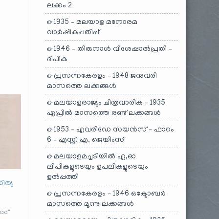
ലക്കം 2
1935 – മലയാള മനോരമ
വാർഷികപ്പതിപ്പ്
1946 – തിരുനാൾ വിശേഷാൽപ്രതി –
ദീപിക
പ്രസന്നകേരളം – 1948 ജനുവരി
മാസത്തെ ലക്കങ്ങൾ
മലയാളരാജ്യം ചിത്രവാരിക – 1935
ഏപ്രിൽ മാസത്തെ രണ്ട് ലക്കങ്ങൾ
1953 – എവരിഡേ സയൻസ് – ഫാറം
6 – എസ്സ്. എ. ജെയിംസ്
മലയാളമച്ചടിയിൽ ഏ,ഓ
ലിപികളുടെയും ഉപലികളുടെയും
ഉൽപ്പത്തി
ിത്യ
പ്രസന്നകേരളം – 1946 ഒക്ടോബർ
മാസത്തെ മൂന്നു ലക്കങ്ങൾ
had"