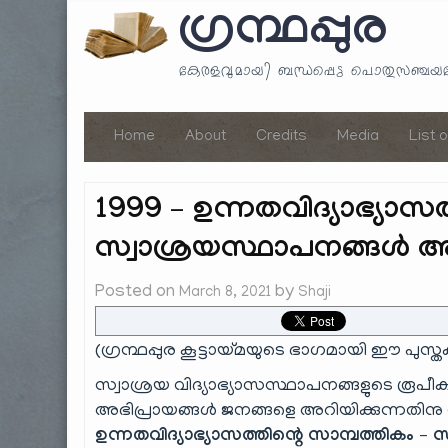
ഗ്രന്ഥപ്പുര
കേരളവുമായി ബന്ധപ്പെട്ട പൊതുസഞ്ച
Home
About
Credits
Media
List 
1999 – ഉന്നതവിദ്യാഭ്യാസത
സ്വാശ്രയസ്ഥാപനങ്ങൾ 
Posted on
by
March 8, 2021
Shaji
(ഗ്രന്ഥപ്പുര കൂട്ടായ്മയുടെ ഭാഗമായി ഈ പുസ്ത
സ്വാശ്രയ വിദ്യാഭ്യാസസ്ഥാപനങ്ങളുടെ രൂപീ
അഭിപ്രായങ്ങൾ ജനങ്ങളെ അറിയിക്കുന്നതിനു
ഉന്നതവിദ്യാഭ്യാസത്തിന്റെ സാമ്പത്തികം