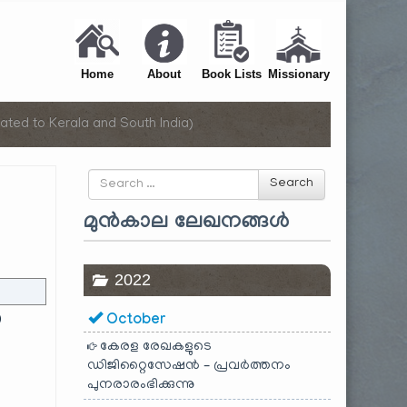
Home
About
Book Lists
Missionary
ated to Kerala and South India)
Search
Search
for
മുൻകാല ലേഖനങ്ങൾ
2022
)
October
കേരള രേഖകളുടെ
ഡിജിറ്റൈസേഷൻ – പ്രവർത്തനം
പുനരാരംഭിക്കുന്നു