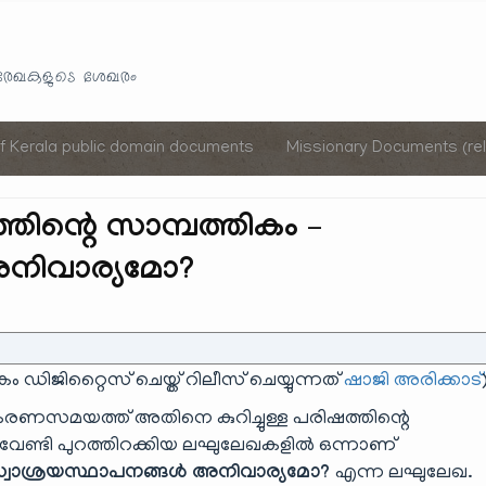
Skip
to
യരേഖകളുടെ ശേഖരം
content
of Kerala public domain documents
Missionary Documents (rel
്തിന്റെ സാമ്പത്തികം –
അനിവാര്യമോ?
കം ഡിജിറ്റൈസ് ചെയ്ത് റിലീസ് ചെയ്യുന്നത്
ഷാജി അരിക്കാട്
കരണസമയത്ത് അതിനെ കുറിച്ചുള്ള പരിഷത്തിന്റെ
 വേണ്ടി പുറത്തിറക്കിയ ലഘുലേഖകളിൽ ഒന്നാണ്
 – സ്വാശ്രയസ്ഥാപനങ്ങൾ അനിവാര്യമോ?
എന്ന ലഘുലേഖ.