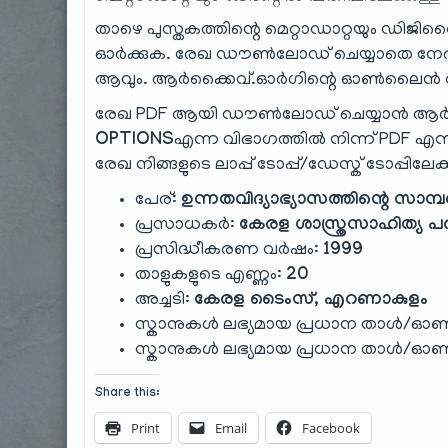
താഴെ പുസ്തകത്തിന്റെ മെറ്റാഡാറ്റയും ഡിജിറ്റ
ഓർക്കുക. രേഖ ഡൗൺലോഡ് ചെയ്യാതെ നേരി
ആവും. ആർക്കൈവ്.ഓർഗിന്റെ ഓൺലൈൻ റീഡ
രേഖ PDF ആയി ഡൗൺലോഡ് ചെയ്യാൻ ആർക
OPTIONS
എന്ന വിഭാഗത്തിൽ നിന്ന് PDF എന്ന
രേഖ നിങ്ങളുടെ ലാപ്പ് ടോപ്പ്/ഡേസ്ക് ടോപ്പിലേക
പേര്:
ഉന്നതവിദ്യാഭ്യാസത്തിന്റെ സാമ
പ്രസാധകർ:
കേരള ശാസ്ത്രസാഹിത്യ പര
പ്രസിദ്ധീകരണ വർഷം:
1999
താളുകളുടെ എണ്ണം:
20
അച്ചടി:
കേരള ടൈംസ്, എറണാകുളം
സ്കാനുകൾ ലഭ്യമായ പ്രധാന താൾ/ഓൺ
സ്കാനുകൾ ലഭ്യമായ പ്രധാന താൾ/ഓൺ
Share this:
Print
Email
Facebook