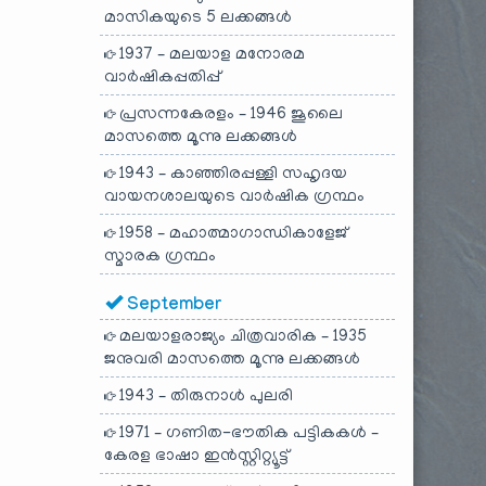
മാസികയുടെ 5 ലക്കങ്ങൾ
1937 – മലയാള മനോരമ
വാർഷികപ്പതിപ്പ്
പ്രസന്നകേരളം – 1946 ജൂലൈ
മാസത്തെ മൂന്നു ലക്കങ്ങൾ
1943 – കാഞ്ഞിരപ്പള്ളി സഹൃദയ
വായനശാലയുടെ വാർഷിക ഗ്രന്ഥം
1958 – മഹാത്മാഗാന്ധികാളേജ്
സ്മാരക ഗ്രന്ഥം
September
മലയാളരാജ്യം ചിത്രവാരിക – 1935
ജനുവരി മാസത്തെ മൂന്നു ലക്കങ്ങൾ
1943 – തിരുനാൾ പുലരി
1971 – ഗണിത-ഭൗതിക പട്ടികകൾ –
കേരള ഭാഷാ ഇൻസ്റ്റിറ്റ്യൂട്ട്