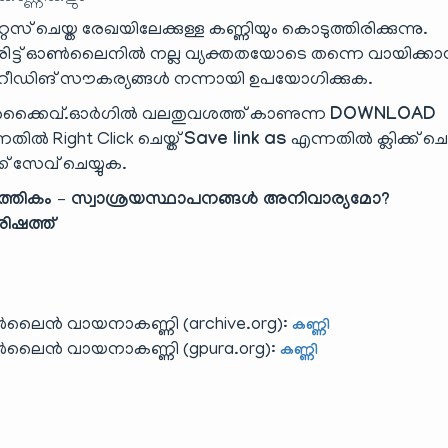
ൈസ് ചെയ്ത രേഖയിലേക്കുള്ള കണ്ണിയും കൊടുത്തിരിക്കുന്നു.
ട്ട് ഓൺലൈനിൽ നല്ല വ്യക്തതയോടെ തന്നെ വായിക്ക
ിങ് സൗകര്യങ്ങൾ നന്നായി ഉപയോഗിക്കുക.
്കൈവ്.ഓർഗിൽ വലതുവശത്ത് കാണുന്ന
DOWNLOAD
തിൽ Right Click ചെയ്ത്
Save link as
എന്നതിൽ ക്ലിക്ക് ചെയ
്ക് സേവ് ചെയ്യുക.
്പത്തികം – സ്വാശ്രയസ്ഥാപനങ്ങൾ അനിവാര്യമോ?
ിഷത്ത്
ലൈൻ വായനാകണ്ണി (archive.org):
കണ്ണി
ലൈൻ വായനാകണ്ണി (gpura.org):
കണ്ണി