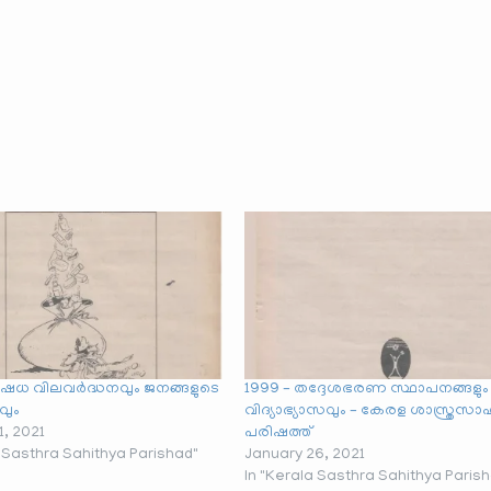
ഷധ വിലവർദ്ധനവും ജനങ്ങളുടെ
1999 – തദ്ദേശഭരണ സ്ഥാപനങ്ങളും
ും
വിദ്യാഭ്യാസവും – കേരള ശാസ്ത്രസാഹ
1, 2021
പരിഷത്ത്
a Sasthra Sahithya Parishad"
January 26, 2021
In "Kerala Sasthra Sahithya Paris