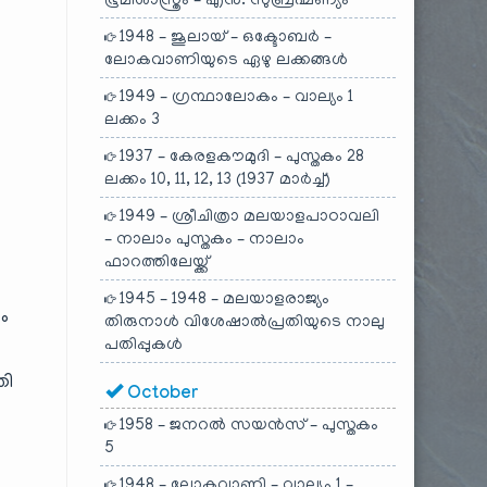
ഭൂമിശാസ്ത്രം – എൻ. സുബ്രഹ്മണ്യം
1948 – ജൂലായ് – ഒക്ടോബർ –
ലോകവാണിയുടെ ഏഴു ലക്കങ്ങൾ
1949 – ഗ്രന്ഥാലോകം – വാല്യം 1
ലക്കം 3
1937 – കേരളകൗമുദി – പുസ്തകം 28
ലക്കം 10, 11, 12, 13 (1937 മാർച്ച്)
1949 – ശ്രീചിത്രാ മലയാളപാഠാവലി
– നാലാം പുസ്തകം – നാലാം
ഫാറത്തിലേയ്ക്ക്
1945 – 1948 – മലയാളരാജ്യം
ം
തിരുനാൾ വിശേഷാൽപ്രതിയുടെ നാലു
പതിപ്പുകൾ
തി
October
1958 – ജനറൽ സയൻസ് – പുസ്തകം
5
1948 – ലോകവാണി – വാല്യം 1 –