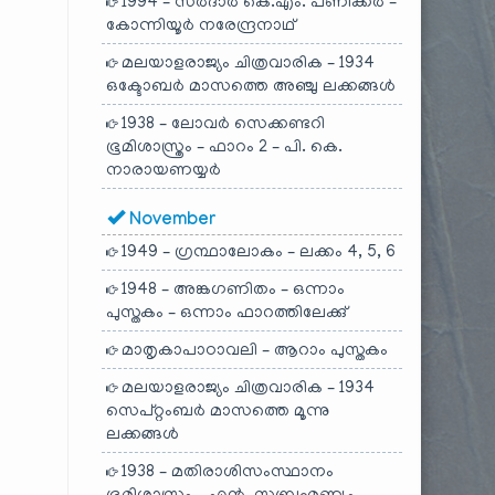
1994 – സർദാർ കെ.എം. പണിക്കർ –
കോന്നിയൂർ നരേന്ദ്രനാഥ്
മലയാളരാജ്യം ചിത്രവാരിക – 1934
ഒക്ടോബർ മാസത്തെ അഞ്ചു ലക്കങ്ങൾ
1938 – ലോവർ സെക്കണ്ടറി
ഭൂമിശാസ്ത്രം – ഫാറം 2 – പി. കെ.
നാരായണയ്യർ
November
1949 – ഗ്രന്ഥാലോകം – ലക്കം 4, 5, 6
1948 – അങ്കഗണിതം – ഒന്നാം
പുസ്തകം – ഒന്നാം ഫാറത്തിലേക്കു്
മാതൃകാപാഠാവലി – ആറാം പുസ്തകം
മലയാളരാജ്യം ചിത്രവാരിക – 1934
സെപ്റ്റംബർ മാസത്തെ മൂന്നു
ലക്കങ്ങൾ
1938 – മതിരാശിസംസ്ഥാനം