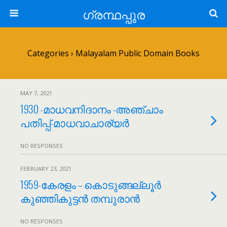
ഗ്രന്ഥപ്പുര
Categories ›
Malayalam Public Domain Books
MAY 7, 2021
1930 -മാധവനിദാനം -അഞ്ചാം
പതിപ്പ്-മാധവാചാര്യര്‍
NO RESPONSES
FEBRUARY 23, 2021
1959-കേരളം – കൊടുങ്ങല്ലൂര്‍
കുഞ്ഞികുട്ടന്‍ തമ്പുരാന്‍
NO RESPONSES