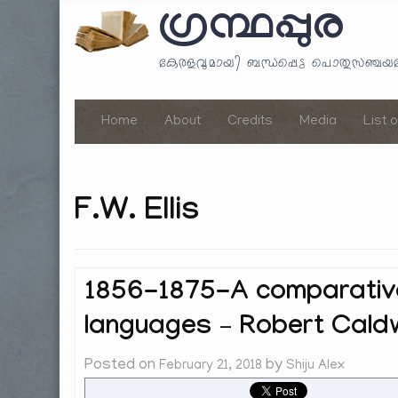
ഗ്രന്ഥപ്പുര
കേരളവുമായി ബന്ധപ്പെട്ട പൊതുസഞ്ച
Home
About
Credits
Media
List 
F.W. Ellis
1856-1875-A comparative
languages – Robert Caldw
Posted on
by
February 21, 2018
Shiju Alex