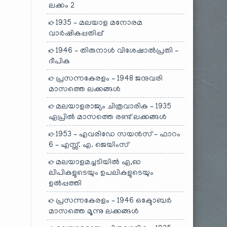
ലക്കം 2
1935 – മലയാള മനോരമ
വാർഷികപ്പതിപ്പ്
1946 – തിരുനാൾ വിശേഷാൽപ്രതി –
ദീപിക
പ്രസന്നകേരളം – 1948 ജനുവരി
മാസത്തെ ലക്കങ്ങൾ
മലയാളരാജ്യം ചിത്രവാരിക – 1935
ഏപ്രിൽ മാസത്തെ രണ്ട് ലക്കങ്ങൾ
1953 – എവരിഡേ സയൻസ് – ഫാറം
6 – എസ്സ്. എ. ജെയിംസ്
മലയാളമച്ചടിയിൽ ഏ,ഓ
ലിപികളുടെയും ഉപലികളുടെയും
ഉൽപ്പത്തി
പ്രസന്നകേരളം – 1946 ഒക്ടോബർ
മാസത്തെ മൂന്നു ലക്കങ്ങൾ