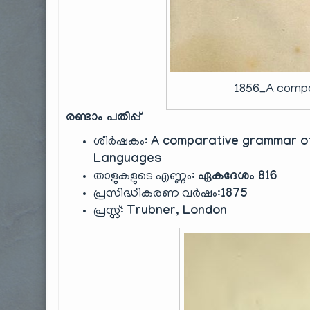
1856_A compa
രണ്ടാം പതിപ്പ്
ശീർഷകം:
A comparative grammar of 
Languages
താളുകളുടെ എണ്ണം:
ഏകദേശം 816
പ്രസിദ്ധീകരണ വർഷം:
1875
പ്രസ്സ്:
Trubner, London