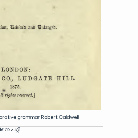
rative grammar Robert Caldwell
െ പറ്റി