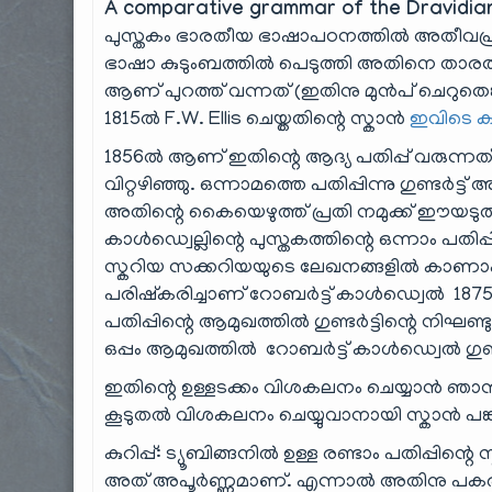
A comparative grammar of the Dravidian
പുസ്തകം ഭാരതീയ ഭാഷാപഠനത്തിൽ അതീവപ്രാ
ഭാഷാ കുടുംബത്തിൽ പെടുത്തി അതിനെ താരത
ആണ് പുറത്ത് വന്നത് (ഇതിനു മുൻപ് ചെറുതെങ
1815ൽ F.W. Ellis ചെയ്തതിന്റെ സ്കാൻ
ഇവിടെ 
1856ൽ ആണ് ഇതിന്റെ ആദ്യ പതിപ്പ് വരുന്നത്
വിറ്റഴിഞ്ഞു. ഒന്നാമത്തെ പതിപ്പിന്നു ഗുണ്ടർട്
അതിന്റെ കൈയെഴുത്ത് പ്രതി നമുക്ക് ഈയടുത്
കാൾഡ്വെല്ലിന്റെ പുസ്തകത്തിന്റെ ഒന്നാം പതി
സ്കറിയ സക്കറിയയുടെ ലേഖനങ്ങളിൽ കാണാം.
പരിഷ്കരിച്ചാണ് റോബർട്ട് കാൾഡ്വെൽ 1875ൽ ഈ
പതിപ്പിന്റെ ആമുഖത്തിൽ ഗുണ്ടർട്ടിന്റെ നിഘണ്
ഒപ്പം ആമുഖത്തിൽ റോബർട്ട് കാൾഡ്വെൽ ഗുണ്ടർട്
ഇതിന്റെ ഉള്ളടക്കം വിശകലനം ചെയ്യാൻ ഞാൻ ആ
കൂടുതൽ വിശകലനം ചെയ്യുവാനായി സ്കാൻ പങ്കു 
കുറിപ്പ്: ട്യൂബിങ്ങനിൽ ഉള്ള രണ്ടാം പതിപ്പിന്റ
അത് അപൂർണ്ണമാണ്. എന്നാൽ അതിനു പകരമായി a