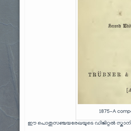
1875-A compa
ഈ പൊതുസഞ്ചയരേഖയുടെ ഡിജിറ്റൽ സ്കാനിന