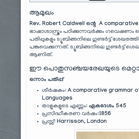
ആമുഖം
Rev. Robert Caldwell ന്റെ A comparativ
ഭാഷാശാസ്ത്രം പഠിക്കുന്നവർക്കും ഗവെഷണം ചെ
പതിപ്പുകളും ട്യൂബിങ്ങനിലെ ഗുണ്ടർട്ട് ശേഖരത
പങ്കുവെക്കുന്നത്. ട്യൂബിങ്ങനിലെ ഗുണ്ടർട്ട്
ആണിത്.
ഈ പൊതുസഞ്ചയരേഖയുടെ മെറ്റാ
ഒന്നാം പതിപ്പ്
ശീർഷകം:
A comparative grammar of 
Languages
താളുകളുടെ എണ്ണം:
ഏകദേശം 545
പ്രസിദ്ധീകരണ വർഷം:
1856
പ്രസ്സ്:
Harrisson, London