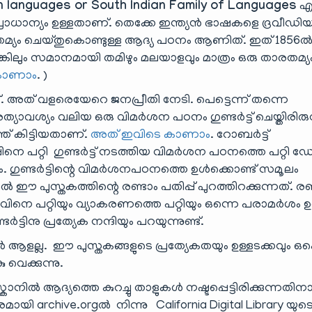
 languages or South Indian Family of Languages
എ
ധാന്യം ഉള്ളതാണ്. തെക്കേ ഇന്ത്യൻ ഭാഷകളെ ദ്രവീഡ
മ്യം ചെയ്തുകൊണ്ടുള്ള ആദ്യ പഠനം ആണിത്. ഇത് 1856
്കിലും സമാനമായി തമിഴും മലയാളവും മാത്രം ഒരു താരതമ്യ
കാണാം
. )
. അത് വളരെയേറെ ജനപ്രീതി നേടി. പെട്ടെന്ന് തന്നെ
ട് അത്യാവശ്യം വലിയ ഒരു വിമർശന പഠനം ഗുണ്ടർട്ട് ചെയ്തിരിരുന
ത് കിട്ടിയതാണ്.
അത് ഇവിടെ കാണാം
. റോബർട്ട്
പ്പിനെ പറ്റി ഗുണ്ടർട്ട് നടത്തിയ വിമർശന പഠനത്തെ പറ്റി 
 ഗുണ്ടർട്ടിന്റെ വിമർശനപഠനത്തെ ഉൾക്കൊണ്ട് സമൂലം
 പുസ്തകത്തിന്റെ രണ്ടാം പതിപ്പ് പുറത്തിറക്കുന്നത്. രണ
ടുവിനെ പറ്റിയും വ്യാകരണത്തെ പറ്റിയും ഒന്നെ പരാമർശം ഉണ
ടിനു പ്രത്യേക നന്ദിയും പറയുന്നുണ്ട്.
ളല്ല. ഈ പുസ്തകങ്ങളുടെ പ്രത്യേകതയും ഉള്ളടക്കവും ഒക
വെക്കുന്നു.
െ സ്കാനിൽ ആദ്യത്തെ കുറച്ചു താളുകൾ നഷ്ടപ്പെട്ടിരിക്കുന്നതി
rchive.orgൽ നിന്നു California Digital Library യുടെ