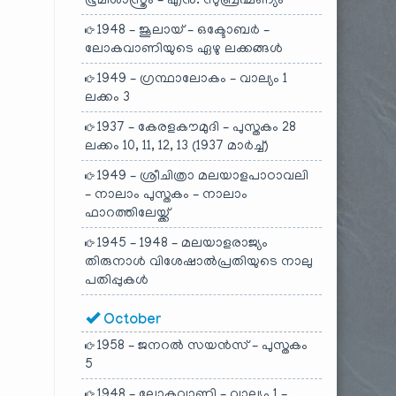
ഭൂമിശാസ്ത്രം – എൻ. സുബ്രഹ്മണ്യം
1948 – ജൂലായ് – ഒക്ടോബർ –
ലോകവാണിയുടെ ഏഴു ലക്കങ്ങൾ
1949 – ഗ്രന്ഥാലോകം – വാല്യം 1
ലക്കം 3
1937 – കേരളകൗമുദി – പുസ്തകം 28
ലക്കം 10, 11, 12, 13 (1937 മാർച്ച്)
1949 – ശ്രീചിത്രാ മലയാളപാഠാവലി
– നാലാം പുസ്തകം – നാലാം
ഫാറത്തിലേയ്ക്ക്
1945 – 1948 – മലയാളരാജ്യം
തിരുനാൾ വിശേഷാൽപ്രതിയുടെ നാലു
പതിപ്പുകൾ
October
1958 – ജനറൽ സയൻസ് – പുസ്തകം
5
1948 – ലോകവാണി – വാല്യം 1 –