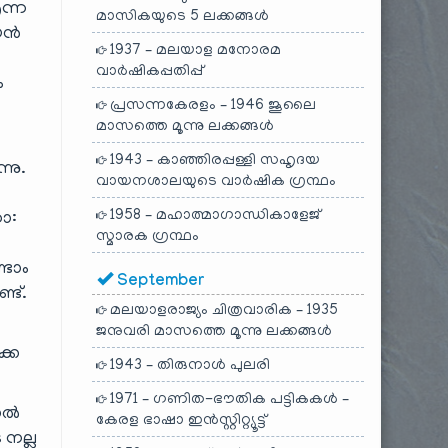
ന്ന
മാസികയുടെ 5 ലക്കങ്ങൾ
ിയൻ
1937 – മലയാള മനോരമ
ൽ
വാർഷികപ്പതിപ്പ്
ം
പ്രസന്നകേരളം – 1946 ജൂലൈ
മാസത്തെ മൂന്നു ലക്കങ്ങൾ
1943 – കാഞ്ഞിരപ്പള്ളി സഹൃദയ
്നു.
വായനശാലയുടെ വാർഷിക ഗ്രന്ഥം
1958 – മഹാത്മാഗാന്ധികാളേജ്
ഡോ:
സ്മാരക ഗ്രന്ഥം
്ടാം
September
്ട്.
മലയാളരാജ്യം ചിത്രവാരിക – 1935
ജനുവരി മാസത്തെ മൂന്നു ലക്കങ്ങൾ
്കെ
1943 – തിരുനാൾ പുലരി
1971 – ഗണിത-ഭൗതിക പട്ടികകൾ –
നാൽ
കേരള ഭാഷാ ഇൻസ്റ്റിറ്റ്യൂട്ട്
 നല്ല