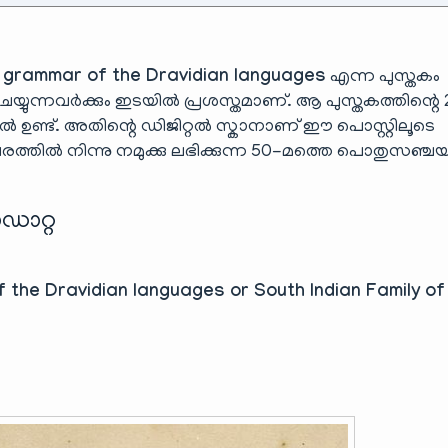
e grammar of the Dravidian languages
എന്ന പുസ്തകം
യ്യുന്നവർക്കും ഇടയിൽ പ്രശസ്തമാണ്. ആ പുസ്തകത്തിന്റെ 
്തിൽ ഉണ്ട്. അതിന്റെ ഡിജിറ്റൽ സ്കാനാണ് ഈ പൊസ്റ്റിലൂടെ
 ശെഖരത്തിൽ നിന്നു നമുക്കു ലഭിക്കുന്ന 50-മത്തെ പൊതുസഞ്
ഡാറ്റ
the Dravidian languages or South Indian Family of