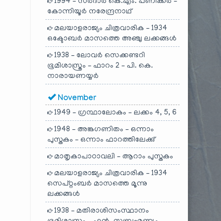
1994 – സർദാർ കെ.എം. പണിക്കർ –
കോന്നിയൂർ നരേന്ദ്രനാഥ്
മലയാളരാജ്യം ചിത്രവാരിക – 1934
ഒക്ടോബർ മാസത്തെ അഞ്ചു ലക്കങ്ങൾ
1938 – ലോവർ സെക്കണ്ടറി
ഭൂമിശാസ്ത്രം – ഫാറം 2 – പി. കെ.
നാരായണയ്യർ
November
1949 – ഗ്രന്ഥാലോകം – ലക്കം 4, 5, 6
1948 – അങ്കഗണിതം – ഒന്നാം
പുസ്തകം – ഒന്നാം ഫാറത്തിലേക്കു്
മാതൃകാപാഠാവലി – ആറാം പുസ്തകം
മലയാളരാജ്യം ചിത്രവാരിക – 1934
സെപ്റ്റംബർ മാസത്തെ മൂന്നു
ലക്കങ്ങൾ
1938 – മതിരാശിസംസ്ഥാനം