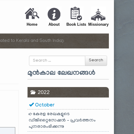
Home
About
Book Lists
Missionary
ated to Kerala and South India)
Search
Search
for
മുൻകാല ലേഖനങ്ങൾ
2022
October
കേരള രേഖകളുടെ
ഡിജിറ്റൈസേഷൻ – പ്രവർത്തനം
പുനരാരംഭിക്കുന്നു