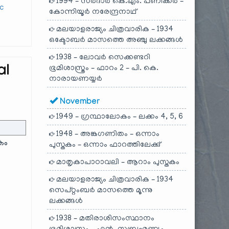
1994 – സർദാർ കെ.എം. പണിക്കർ –
ic
കോന്നിയൂർ നരേന്ദ്രനാഥ്
മലയാളരാജ്യം ചിത്രവാരിക – 1934
ഒക്ടോബർ മാസത്തെ അഞ്ചു ലക്കങ്ങൾ
1938 – ലോവർ സെക്കണ്ടറി
al
ഭൂമിശാസ്ത്രം – ഫാറം 2 – പി. കെ.
നാരായണയ്യർ
November
1949 – ഗ്രന്ഥാലോകം – ലക്കം 4, 5, 6
1948 – അങ്കഗണിതം – ഒന്നാം
കം
പുസ്തകം – ഒന്നാം ഫാറത്തിലേക്കു്
മാതൃകാപാഠാവലി – ആറാം പുസ്തകം
മലയാളരാജ്യം ചിത്രവാരിക – 1934
സെപ്റ്റംബർ മാസത്തെ മൂന്നു
ലക്കങ്ങൾ
1938 – മതിരാശിസംസ്ഥാനം