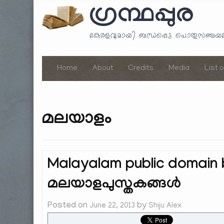
ഗ്രന്ഥപ്പുര
കേരളവുമായി ബന്ധപ്പെട്ട പൊതുസഞ്ച
Home
About
Credits
Media
List 
മലയാളം
Malayalam public domai
മലയാളപുസ്തകങ്ങൾ
Posted on
by
June 22, 2013
Shiju Alex