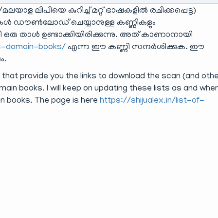
 ലിപിയെ കുറിച്ച് മറ്റ് ഭാഷകളിൽ രചിക്കപ്പെട്ട)
ുകൾ ഡൗൺലോഡ് ചെയ്യാനുള്ള കണ്ണികളും
രു താൾ ഉണ്ടാക്കിയിരിക്കുന്നു. അത് കാണാനായി
lic-domain-books/
എന്ന ഈ കണ്ണി സന്ദർശിക്കുക. ഈ
ം.
s that provide you the links to download the scan (and oth
ain books. I will keep on updating these lists as and when
in books. The page is here
https://shijualex.in/list-of-