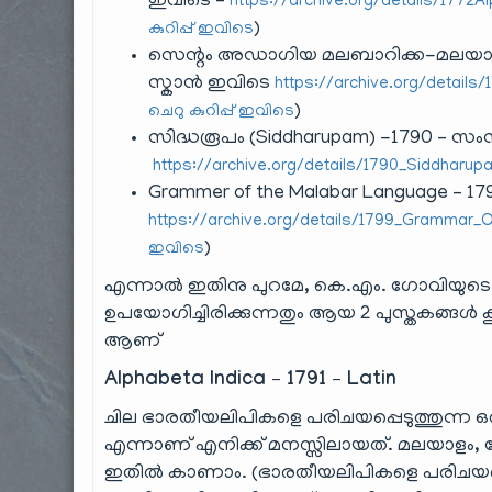
ഇവിടെ –
https://archive.org/details/177
)
കുറിപ്പ് ഇവിടെ
സെന്റം അഡാഗിയ മലബാറിക്ക-മലയാള പ
സ്കാൻ ഇവിടെ
https://archive.org/details
)
ചെറു കുറിപ്പ് ഇവിടെ
സിദ്ധരൂപം (Siddharupam) -1790 – സ
https://archive.org/details/1790_Siddharup
Grammer of the Malabar Language – 17
https://archive.org/details/1799_Grammar
)
ഇവിടെ
എന്നാൽ ഇതിനു പുറമേ, കെ.എം. ഗോവിയുടെ 
ഉപയോഗിച്ചിരിക്കുന്നതും ആയ 2 പുസ്തകങ്ങൾ
ആണ്
Alphabeta Indica – 1791 – Latin
ചില ഭാരതീയലിപികളെ പരിചയപ്പെടുത്തുന്ന ഒര
എന്നാണ് എനിക്ക് മനസ്സിലായത്. മലയാളം, ദേ
ഇതിൽ കാണാം. (ഭാരതീയലിപികളെ പരിചയപ്പെ