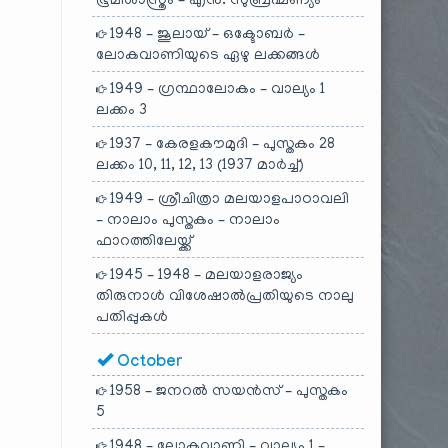
ഭൂമിശാസ്ത്രം – എൻ. സുബ്രഹ്മണ്യം
1948 – ജൂലായ് – ഒക്ടോബർ –
ലോകവാണിയുടെ ഏഴു ലക്കങ്ങൾ
1949 – ഗ്രന്ഥാലോകം – വാല്യം 1
ലക്കം 3
1937 – കേരളകൗമുദി – പുസ്തകം 28
ലക്കം 10, 11, 12, 13 (1937 മാർച്ച്)
1949 – ശ്രീചിത്രാ മലയാളപാഠാവലി
– നാലാം പുസ്തകം – നാലാം
ഫാറത്തിലേയ്ക്ക്
1945 – 1948 – മലയാളരാജ്യം
തിരുനാൾ വിശേഷാൽപ്രതിയുടെ നാലു
പതിപ്പുകൾ
October
1958 – ജനറൽ സയൻസ് – പുസ്തകം
5
1948 – ലോകവാണി – വാല്യം 1 –