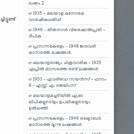
ലക്കം 2
1935 – മലയാള മനോരമ
ടുണ്ട്
വാർഷികപ്പതിപ്പ്
1946 – തിരുനാൾ വിശേഷാൽപ്രതി –
ദീപിക
പ്രസന്നകേരളം – 1948 ജനുവരി
മാസത്തെ ലക്കങ്ങൾ
മലയാളരാജ്യം ചിത്രവാരിക – 1935
ഏപ്രിൽ മാസത്തെ രണ്ട് ലക്കങ്ങൾ
1953 – എവരിഡേ സയൻസ് – ഫാറം
6 – എസ്സ്. എ. ജെയിംസ്
മലയാളമച്ചടിയിൽ ഏ,ഓ
ലിപികളുടെയും ഉപലികളുടെയും
ഉൽപ്പത്തി
പ്രസന്നകേരളം – 1946 ഒക്ടോബർ
മാസത്തെ മൂന്നു ലക്കങ്ങൾ