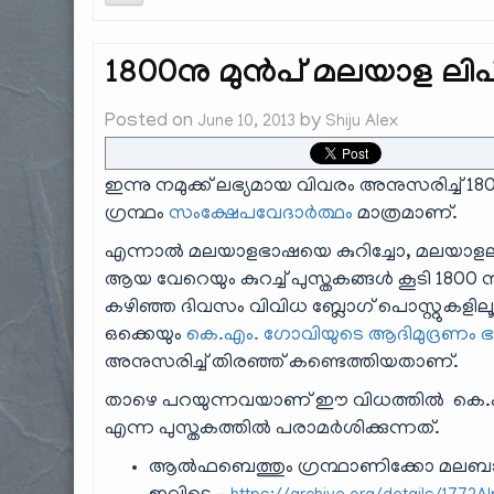
1800നു മുൻപ് മലയാള ലിപി
Posted on
by
June 10, 2013
Shiju Alex
ഇന്നു നമുക്ക് ലഭ്യമായ വിവരം അനുസരിച്ച് 
ഗ്രന്ഥം
സംക്ഷേപവേദാർത്ഥം
മാത്രമാണ്.
എന്നാൽ മലയാളഭാഷയെ കുറിച്ചോ, മലയാളലിപി
ആയ വേറെയും കുറച്ച് പുസ്തകങ്ങൾ കൂടി 1800 നു 
കഴിഞ്ഞ ദിവസം വിവിധ ബ്ലോഗ് പൊസ്റ്റുകളിലൂടെ
ഒക്കെയും
കെ.എം. ഗോവിയുടെ
ആദിമുദ്രണം ഭ
അനുസരിച്ച് തിരഞ്ഞ് കണ്ടെത്തിയതാണ്.
താഴെ പറയുന്നവയാണ് ഈ വിധത്തിൽ കെ.എം.
എന്ന പുസ്തകത്തിൽ പരാമർശിക്കുന്നത്.
ആൽഫബെത്തും ഗ്രന്ഥാണിക്കോ മലബാറിക്