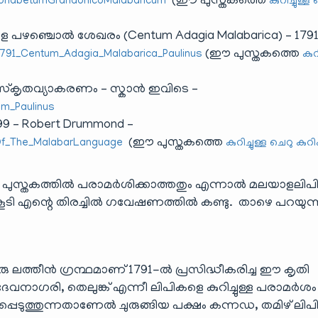
(ഈ പുസ്തകത്തെ
2AlphabetumGrandonicoMalabaricum
കുറിച്ചുള്ള
ഴഞ്ചൊൽ ശേഖരം (Centum Adagia Malabarica) – 1791
(ഈ പുസ്തകത്തെ
/1791_Centum_Adagia_Malabarica_Paulinus
കുറി
ംസ്കൃതവ്യാകരണം – സ്കാൻ ഇവിടെ –
am_Paulinus
99 – Robert Drummond –
(ഈ പുസ്തകത്തെ
_Of_The_MalabarLanguage
കുറിച്ചുള്ള ചെറു കുറിപ്
പുസ്തകത്തിൽ പരാമർശിക്കാത്തതും എന്നാൽ മലയാളലിപ
 കൂടി എന്റെ തിരച്ചിൽ ഗവേഷണത്തിൽ കണ്ടു. താഴെ പറയുന
ു ലത്തീൻ ഗ്രന്ഥമാണ് 1791-ൽ പ്രസിദ്ധീകരിച്ച ഈ കൃതി
വനാഗരി, തെലുങ്ക് എന്നീ ലിപികളെ കുറിച്ചുള്ള പരാമർശം
ടുത്തുന്നതാണേൽ ചുരുങ്ങിയ പക്ഷം കന്നഡ, തമിഴ് ലി