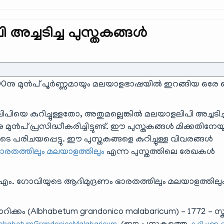
 അച്ചടിച്ച പുസ്തകങ്ങൾ
1800നു മുൻപ് പൂർണ്ണമായും മലയാളഭാഷയിൽ ഇറങ്ങിയ ഒരേ 
യെ കുറിച്ചുള്ളതോ, അതുമല്ലെങ്കിൽ മലയാളലിപി അച്ചടി
മുൻപ് പ്രസിദ്ധീകരിച്ചിട്ടുണ്ട്. ഈ പുസ്തകങ്ങൾ മിക്കതിനേയ
 പരിചയപ്പെട്ടു. ഈ പുസ്തകങ്ങളെ കുറിച്ചുള്ള വിവരങ്ങൾ
ാരതത്തിലും മലയാളത്തിലും
എന്ന പുസ്തത്തിലെ രേഖകൾ
 ഗോവിയുടെ ആദിമുദ്രണം ഭാരതത്തിലും മലയാളത്തിലു
കം (Albhabetum grandonico malabaricum) – 1772 – സ