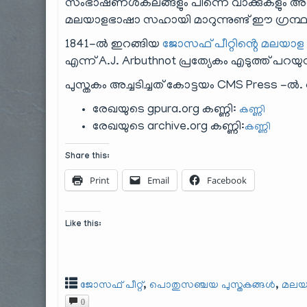
സംഭാഷണശകലങ്ങളും പിന്നെ വാക്കുകളും അതിൻ
മലയാളഭാഷാ സഹായി മാറുന്നുണ്ട് ഈ ഗ്രന്ഥ
1841-ൽ ഇറങ്ങിയ
ജോസഫ് പീറ്റിൻ്റെ മലയാള
എന്ന് A.J. Arbuthnot പ്രത്യേകം എടുത്ത് പറയുന്
പുസ്തകം അച്ചടിച്ചത് കോട്ടയം CMS Press -ൽ.
രേഖയുടെ gpura.org കണ്ണി:
കണ്ണി
രേഖയുടെ archive.org കണ്ണി:
കണ്ണി
Share this:
Print
Email
Facebook
Like this:
,
,
ജോസഫ് പീറ്റ്
പൊതുസഞ്ചയ പുസ്തകങ്ങൾ
മലയ
0