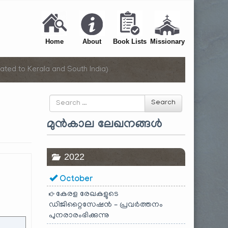
Home
About
Book Lists
Missionary
ated to Kerala and South India)
Search
Search
for
മുൻകാല ലേഖനങ്ങൾ
2022
October
കേരള രേഖകളുടെ
ഡിജിറ്റൈസേഷൻ – പ്രവർത്തനം
പുനരാരംഭിക്കുന്നു