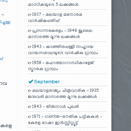
 ചെറു
മാസികയുടെ 5 ലക്കങ്ങൾ
 –
1937 – മലയാള മനോരമ
വാർഷികപ്പതിപ്പ്
ച്ചുള്ള
പ്രസന്നകേരളം – 1946 ജൂലൈ
മാസത്തെ മൂന്നു ലക്കങ്ങൾ
1943 – കാഞ്ഞിരപ്പള്ളി സഹൃദയ
വായനശാലയുടെ വാർഷിക ഗ്രന്ഥം
പ്
1958 – മഹാത്മാഗാന്ധികാളേജ്
സ്മാരക ഗ്രന്ഥം
ി
September
്നവ
മലയാളരാജ്യം ചിത്രവാരിക – 1935
ജനുവരി മാസത്തെ മൂന്നു ലക്കങ്ങൾ
1943 – തിരുനാൾ പുലരി
1971 – ഗണിത-ഭൗതിക പട്ടികകൾ –
കേരള ഭാഷാ ഇൻസ്റ്റിറ്റ്യൂട്ട്
പികളെ