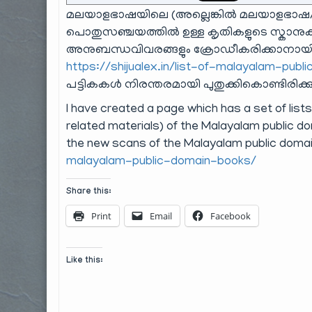
മലയാളഭാഷയിലെ (അല്ലെങ്കിൽ മലയാളഭാഷ/മലയാള
പൊതുസഞ്ചയത്തിൽ ഉള്ള കൃതികളുടെ സ്കാന
അനുബന്ധവിവരങ്ങളും ക്രോഡീകരിക്കാനായി ഒ
https://shijualex.in/list-of-malayalam-pub
പട്ടികകൾ നിരന്തരമായി പുതുക്കികൊണ്ടിരിക്കു
I have created a page which has a set of list
related materials) of the Malayalam public dom
the new scans of the Malayalam public doma
malayalam-public-domain-books/
Share this:
Print
Email
Facebook
Like this: