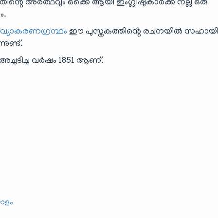
്റെ അർത്ഥവും ഒക്കെ ആയി ഇംഗ്ലീഷുകാർക്ക് നല്ല ഒരു
ം.
 വ്യാകരണഗ്രന്ഥം
ഈ പുസ്തകത്തിൻ്റെ രചനയിൽ സഹായിച്ചിട്
നുണ്ട്.
 അച്ചടിച്ച വർഷം 1851 ആണ്.
ാളം