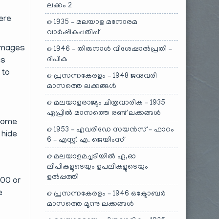
ലക്കം 2
here
1935 – മലയാള മനോരമ
വാർഷികപ്പതിപ്പ്
 images
1946 – തിരുനാൾ വിശേഷാൽപ്രതി –
ദീപിക
is
 to
പ്രസന്നകേരളം – 1948 ജനുവരി
മാസത്തെ ലക്കങ്ങൾ
മലയാളരാജ്യം ചിത്രവാരിക – 1935
ഏപ്രിൽ മാസത്തെ രണ്ട് ലക്കങ്ങൾ
 some
1953 – എവരിഡേ സയൻസ് – ഫാറം
 hide
6 – എസ്സ്. എ. ജെയിംസ്
മലയാളമച്ചടിയിൽ ഏ,ഓ
ലിപികളുടെയും ഉപലികളുടെയും
ഉൽപ്പത്തി
000 or
e
പ്രസന്നകേരളം – 1946 ഒക്ടോബർ
മാസത്തെ മൂന്നു ലക്കങ്ങൾ