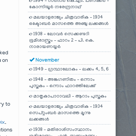
1994 – സർദാർ കെ.എം. പണിക്കർ –
കോന്നിയൂർ നരേന്ദ്രനാഥ്
മലയാളരാജ്യം ചിത്രവാരിക – 1934
ഒക്ടോബർ മാസത്തെ അഞ്ചു ലക്കങ്ങൾ
1938 – ലോവർ സെക്കണ്ടറി
ഭൂമിശാസ്ത്രം – ഫാറം 2 – പി. കെ.
നാരായണയ്യർ
sked
a on
November
1949 – ഗ്രന്ഥാലോകം – ലക്കം 4, 5, 6
1948 – അങ്കഗണിതം – ഒന്നാം
പുസ്തകം – ഒന്നാം ഫാറത്തിലേക്കു്
മാതൃകാപാഠാവലി – ആറാം പുസ്തകം
ry to
മലയാളരാജ്യം ചിത്രവാരിക – 1934
സെപ്റ്റംബർ മാസത്തെ മൂന്നു
ലക്കങ്ങൾ
wix
.
ations
1938 – മതിരാശിസംസ്ഥാനം