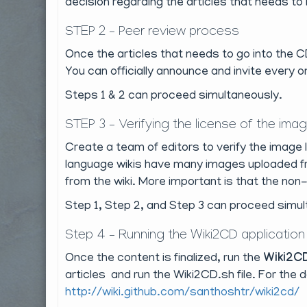
decision regarding the articles that needs to 
STEP 2 – Peer review process
Once the articles that needs to go into the CD
You can officially announce and invite every o
Steps 1 & 2 can proceed simultaneously.
STEP 3 – Verifying the license of the ima
Create a team of editors to verify the image 
language wikis have many images uploaded fro
from the wiki. More important is that the no
Step 1, Step 2, and Step 3 can proceed simul
Step 4 – Running the Wiki2CD application
Once the content is finalized, run the
Wiki2C
articles and run the Wiki2CD.sh file. For th
http://wiki.github.com/santhoshtr/wiki2cd/