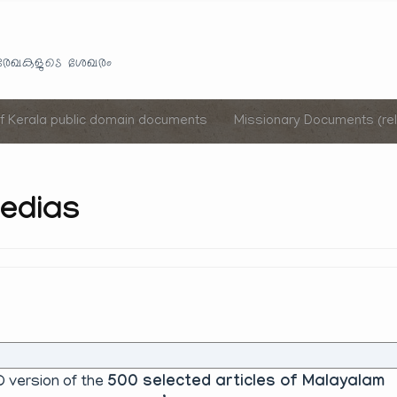
Skip
to
യരേഖകളുടെ ശേഖരം
content
of Kerala public domain documents
Missionary Documents (rel
pedias
 version of the
500 selected articles of Malayalam