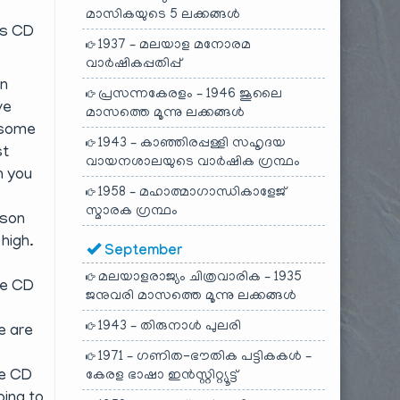
മാസികയുടെ 5 ലക്കങ്ങൾ
is CD
1937 – മലയാള മനോരമ
വാർഷികപ്പതിപ്പ്
In
പ്രസന്നകേരളം – 1946 ജൂലൈ
ve
മാസത്തെ മൂന്നു ലക്കങ്ങൾ
n some
1943 – കാഞ്ഞിരപ്പള്ളി സഹൃദയ
st
വായനശാലയുടെ വാർഷിക ഗ്രന്ഥം
n you
1958 – മഹാത്മാഗാന്ധികാളേജ്
സ്മാരക ഗ്രന്ഥം
ason
high.
September
മലയാളരാജ്യം ചിത്രവാരിക – 1935
he CD
ജനുവരി മാസത്തെ മൂന്നു ലക്കങ്ങൾ
1943 – തിരുനാൾ പുലരി
e are
1971 – ഗണിത-ഭൗതിക പട്ടികകൾ –
he CD
കേരള ഭാഷാ ഇൻസ്റ്റിറ്റ്യൂട്ട്
oing to