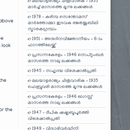
മലയാളരാജ്യം ചിത്രവാരിക – 1935
മാർച്ച് മാസത്തെ മൂന്നു ലക്കങ്ങൾ
1978 – കരിമ്പ സെന്തോമസ്
 above
മാർത്തോമ്മാ ഇടവക രജതജൂബിലി
സ്മാരകഗ്രന്ഥം
be
1951 – അനുദിനവിജ്ഞാനീയം – 6-ാം
ഫാറത്തിലേയ്ക്കു്
 look
പ്രസന്നകേരളം – 1946 സെപ്റ്റംബർ
മാസത്തെ നാലു ലക്കങ്ങൾ
1945 – സഹൃദയ വിശേഷാൽപ്രതി
the
മലയാളരാജ്യം ചിത്രവാരിക – 1935
ഫെബ്രുവരി മാസത്തെ മൂന്നു ലക്കങ്ങൾ
പ്രസന്നകേരളം – 1946 ഓഗസ്റ്റ്
മാസത്തെ നാലു ലക്കങ്ങൾ
or the
1947 – ദീപിക ഷഷ്ട്വബ്ദപൂർത്തി
വിശേഷാൽപ്രതി
1949 – വിദ്യാഭിവർദ്ധിനി