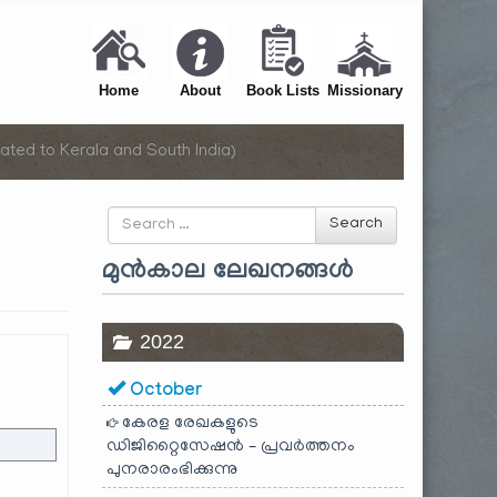
Home
About
Book Lists
Missionary
ated to Kerala and South India)
Search
Search
for
മുൻകാല ലേഖനങ്ങൾ
2022
October
കേരള രേഖകളുടെ
ഡിജിറ്റൈസേഷൻ – പ്രവർത്തനം
പുനരാരംഭിക്കുന്നു