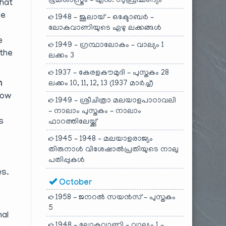
ഭൂമിശാസ്ത്രം – എൻ. സുബ്രഹ്മണ്യം
that
ge
1948 – ജൂലായ് – ഒക്ടോബർ –
ലോകവാണിയുടെ ഏഴു ലക്കങ്ങൾ
e
1949 – ഗ്രന്ഥാലോകം – വാല്യം 1
 the
ലക്കം 3
1937 – കേരളകൗമുദി – പുസ്തകം 28
n
ലക്കം 10, 11, 12, 13 (1937 മാർച്ച്)
Now
1949 – ശ്രീചിത്രാ മലയാളപാഠാവലി
– നാലാം പുസ്തകം – നാലാം
s
ഫാറത്തിലേയ്ക്ക്
1945 – 1948 – മലയാളരാജ്യം
തിരുനാൾ വിശേഷാൽപ്രതിയുടെ നാലു
പതിപ്പുകൾ
es.
October
1958 – ജനറൽ സയൻസ് – പുസ്തകം
5
nal
1948 – ലോകവാണി – വാല്യം 1 –