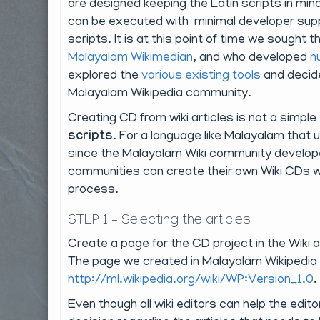
are designed keeping the Latin scripts in mind
can be executed with minimal developer supp
scripts. It is at this point of time we sought t
Malayalam Wikimedian
, and who developed
nu
explored the
various existing tools
and decide
Malayalam Wikipedia community.
Creating CD from wiki articles is not a simple
scripts
. For a language like Malayalam that
since the Malayalam Wiki community developed
communities can create their own Wiki CDs wit
process.
STEP 1 – Selecting the articles
Create a page for the CD project in the Wiki a
The page we created in Malayalam Wikipedia 
http://ml.wikipedia.org/wiki/WP:Version_1.0
.
Even though all wiki editors can help the edito