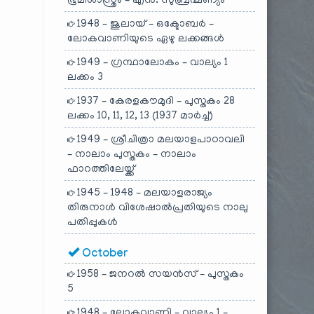
ഭൂമിശാസ്ത്രം – എൻ. സുബ്രഹ്മണ്യം
1948 – ജൂലായ് – ഒക്ടോബർ –
ലോകവാണിയുടെ ഏഴു ലക്കങ്ങൾ
1949 – ഗ്രന്ഥാലോകം – വാല്യം 1
ലക്കം 3
1937 – കേരളകൗമുദി – പുസ്തകം 28
ലക്കം 10, 11, 12, 13 (1937 മാർച്ച്)
1949 – ശ്രീചിത്രാ മലയാളപാഠാവലി
– നാലാം പുസ്തകം – നാലാം
ഫാറത്തിലേയ്ക്ക്
1945 – 1948 – മലയാളരാജ്യം
തിരുനാൾ വിശേഷാൽപ്രതിയുടെ നാലു
പതിപ്പുകൾ
October
1958 – ജനറൽ സയൻസ് – പുസ്തകം
5
1948 – ലോകവാണി – വാല്യം 1 –