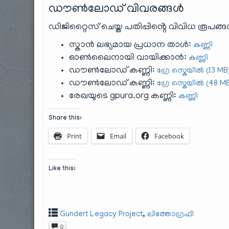
ഡൗൺലോഡ് വിവരങ്ങൾ
ഡിജിറ്റൈസ് ചെയ്ത പതിപ്പിൻ്റെ വിവിധ രൂപങ്ങ
സ്കാൻ ലഭ്യമായ പ്രധാന താൾ:
കണ്ണി
ഓൺലൈനായി വായിക്കാൻ:
കണ്ണി
ഡൗൺലോഡ് കണ്ണി:
ഗ്രേ സ്കെയിൽ (13 MB
ഡൗൺലോഡ് കണ്ണി:
ഗ്രേ സ്കെയിൽ (48 M
രേഖയുടെ gpura.org കണ്ണി:
കണ്ണി
Share this:
Print
Email
Facebook
Like this:
,
Gundert Legacy Project
ലിത്തോഗ്രഫി
0