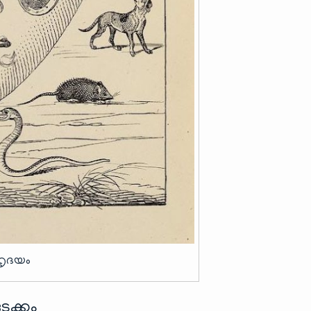
ഹൃദയം
ടക്കം