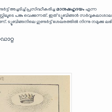
്ട് അച്ചടിച്ച് പ്രസിദ്ധീകരിച്ച
മാനുഷഹൃദയം
എന്ന
്റിലൂടെ പങ്കു വെക്കുന്നത്. ഇത് ട്യൂബിങ്ങൻ സർവ്വകലാശ
ണ്. ട്യൂബിങ്ങനിലെ ഗുണ്ടർട്ട് ശേഖരത്തിൽ നിന്നു നമുക്കു ലഭി
ഡാറ്റ