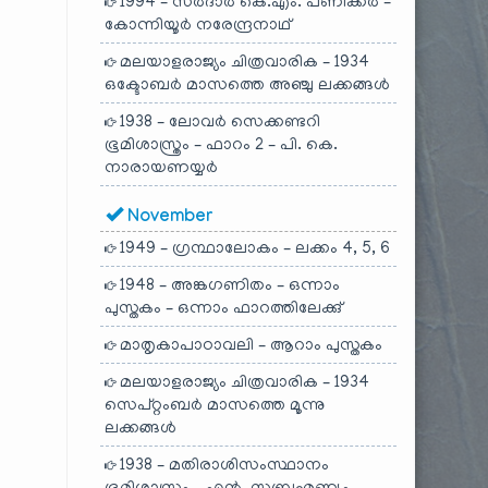
1994 – സർദാർ കെ.എം. പണിക്കർ –
കോന്നിയൂർ നരേന്ദ്രനാഥ്
മലയാളരാജ്യം ചിത്രവാരിക – 1934
ഒക്ടോബർ മാസത്തെ അഞ്ചു ലക്കങ്ങൾ
1938 – ലോവർ സെക്കണ്ടറി
ഭൂമിശാസ്ത്രം – ഫാറം 2 – പി. കെ.
നാരായണയ്യർ
November
1949 – ഗ്രന്ഥാലോകം – ലക്കം 4, 5, 6
1948 – അങ്കഗണിതം – ഒന്നാം
പുസ്തകം – ഒന്നാം ഫാറത്തിലേക്കു്
മാതൃകാപാഠാവലി – ആറാം പുസ്തകം
മലയാളരാജ്യം ചിത്രവാരിക – 1934
സെപ്റ്റംബർ മാസത്തെ മൂന്നു
ലക്കങ്ങൾ
1938 – മതിരാശിസംസ്ഥാനം