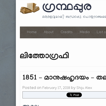
ഗ്രന്ഥപ്പുര
കേരളവുമായി ബന്ധപ്പെട്ട പൊതുസഞ്ച
Home
About
Credits
Media
List 
ലിത്തോഗ്രഫി
1851 – മാനുഷഹൃദയം – ത
Posted on
by
February 17, 2018
Shiju Alex