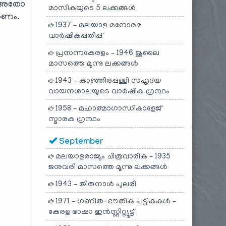
ണോ അതോ
മാസികയുടെ 5 ലക്കങ്ങൾ
തണം.
1937 – മലയാള മനോരമ
വാർഷികപ്പതിപ്പ്
പ്രസന്നകേരളം – 1946 ജൂലൈ
മാസത്തെ മൂന്നു ലക്കങ്ങൾ
1943 – കാഞ്ഞിരപ്പള്ളി സഹൃദയ
വായനശാലയുടെ വാർഷിക ഗ്രന്ഥം
1958 – മഹാത്മാഗാന്ധികാളേജ്
സ്മാരക ഗ്രന്ഥം
September
മലയാളരാജ്യം ചിത്രവാരിക – 1935
ജനുവരി മാസത്തെ മൂന്നു ലക്കങ്ങൾ
1943 – തിരുനാൾ പുലരി
1971 – ഗണിത-ഭൗതിക പട്ടികകൾ –
കേരള ഭാഷാ ഇൻസ്റ്റിറ്റ്യൂട്ട്