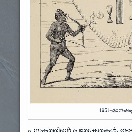
1851-മാനുഷ
പുസ്തകത്തിൻ്റെ പ്രത്യേകതകൾ, ഉള്ള