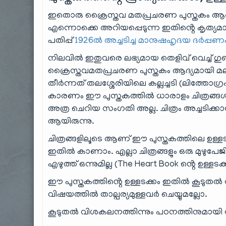
ഇതൊരു ക്രൈസ്തവ മതപ്രചരണ പുസ്തകം ആണ്. ഇ
എന്നൊക്കെ അറിയപ്പെടുന്ന ഇതിൻ്റെ കൃത്യമായ
പതിപ്പ്
1926ൽ അച്ചടിച്ച മാനുഷഹൃദയ ദർപ്പണ
നിലവിൽ ഇതുവരെ ലഭ്യമായ തെളിവ് വെച്ച് ഗുണ
ക്രൈസ്തവമതപ്രചരണ പുസ്തകം ആദ്യമായി മലയ
തീർന്നത് തലശ്ശേരിയിലെ കല്ലച്ചടി (ലിത്
കാരണം ഈ പുസ്തകത്തിൽ ധാരാളം ചിത്രങ്ങൾ ഉണ
അത്ര ചെറിയ സംഗതി അല്ല. ചിത്രം അച്ചടിക്കാൻ
ആയിരുന്നു.
ചിത്രങ്ങളിലൂടെ ആണ് ഈ പുസ്തകത്തിലെ ഉള്ള
ഇതിൽ കാണാം. എല്ലാ ചിത്രങ്ങളും ഒരു മുഴുപേജി
എഴുത്ത് ഒന്നുമില്ല (The Heart Book ൻ്റെ ഉ
ഈ പുസ്തകത്തിൻ്റെ ഉള്ളടക്കം ഇതിൽ കൂടു
വിഷയത്തിൽ താല്പര്യമുള്ളവർ ചെയ്യുമല്ലോ.
കൂടുതൽ വിശകലനത്തിന്നും പഠനത്തിനുമായി സ്ക