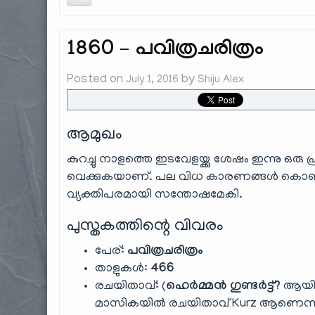
1860 – പവിത്രചരിത്രം
Posted on
by
July 1, 2016
Shiju Alex
ആമുഖം
കുറച്ചു നാളത്തെ ഇടവേളയ്ക്കു ശേഷം ഇന്നു ഒരു പ
വെക്കുകയാണ്. പല വിധ കാരണങ്ങൾ കൊണ്ട്
വ്യക്തിപരമായി സന്തോഷമേകി.
പുസ്തകത്തിന്റെ വിവരം
പേര്:
പവിത്രചരിത്രം
താളുകൾ:
466
രചയിതാവ്: (
ഹെർമ്മൻ ഗുണ്ടർട്ട്?
ആയിരി
മാസികയിൽ രചയിതാവ് Kurz ആണെന്ന 