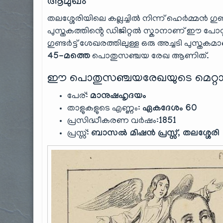
ആമുഖം
തലശ്ശേരിയിലെ കല്ലച്ചിൽ നിന്ന് ഹെർമ്മൻ ഗുണ്ടർട
പുസ്തകത്തിൻ്റെ ഡിജിറ്റൽ സ്കാനാണ് ഈ പോസ്റ
ഗുണ്ടർട്ട് ശേഖരത്തിലുള്ള ഒരു അച്ചടി പുസ്തകമാ
45-മത്തെ
പൊതുസഞ്ചയ രേഖ ആണിത്.
ഈ പൊതുസഞ്ചയരേഖയുടെ മെറ്റാ
പേര്:
മാനുഷഹൃദയം
താളുകളുടെ എണ്ണം:
ഏകദേശം 60
പ്രസിദ്ധീകരണ വർഷം:
1851
പ്രസ്സ്:
ബാസൽ മിഷൻ പ്രസ്സ്, തലശ്ശേരി