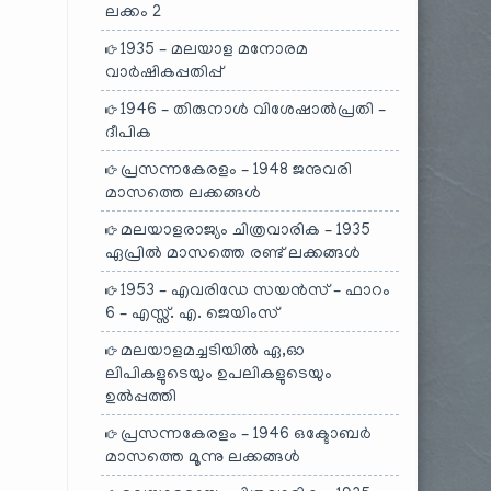
ലക്കം 2
1935 – മലയാള മനോരമ
വാർഷികപ്പതിപ്പ്
1946 – തിരുനാൾ വിശേഷാൽപ്രതി –
ദീപിക
പ്രസന്നകേരളം – 1948 ജനുവരി
മാസത്തെ ലക്കങ്ങൾ
മലയാളരാജ്യം ചിത്രവാരിക – 1935
ഏപ്രിൽ മാസത്തെ രണ്ട് ലക്കങ്ങൾ
1953 – എവരിഡേ സയൻസ് – ഫാറം
6 – എസ്സ്. എ. ജെയിംസ്
മലയാളമച്ചടിയിൽ ഏ,ഓ
ലിപികളുടെയും ഉപലികളുടെയും
ഉൽപ്പത്തി
പ്രസന്നകേരളം – 1946 ഒക്ടോബർ
മാസത്തെ മൂന്നു ലക്കങ്ങൾ