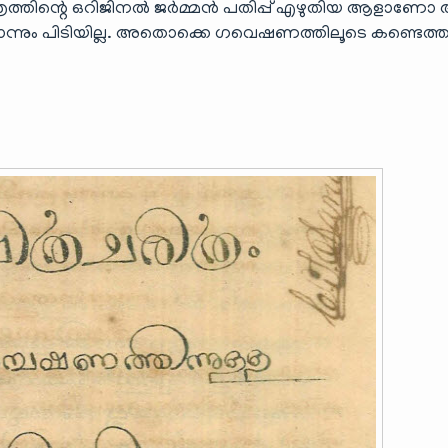
രചരിത്രത്തിന്റെ ഒറിജിനൽ ജർമ്മൻ പതിപ്പ് എഴുതിയ ആളാ
്നും പിടിയില്ല. അതൊക്കെ ഗവെഷണത്തിലൂടെ കണ്ടെത്