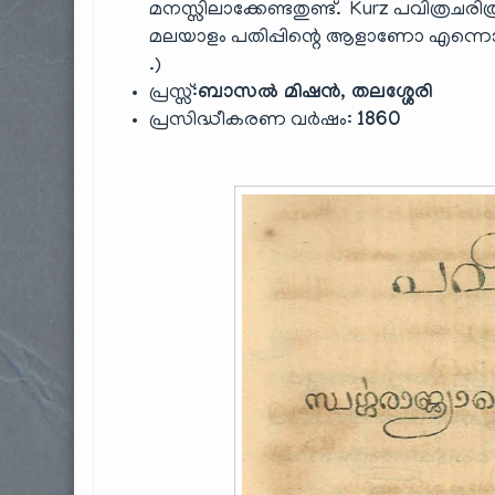
മനസ്സിലാക്കേണ്ടതുണ്ട്. Kurz പവിത്
മലയാളം പതിപ്പിന്റെ ആളാണോ എന്നൊന
.)
പ്രസ്സ്:
ബാസൽ മിഷൻ, തലശ്ശേരി
പ്രസിദ്ധീകരണ വർഷം:
1860