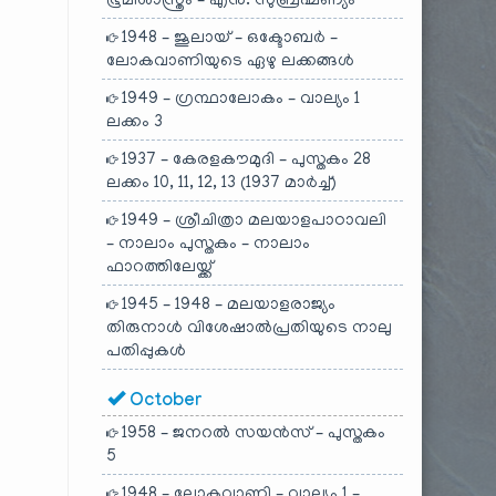
ഭൂമിശാസ്ത്രം – എൻ. സുബ്രഹ്മണ്യം
1948 – ജൂലായ് – ഒക്ടോബർ –
ലോകവാണിയുടെ ഏഴു ലക്കങ്ങൾ
1949 – ഗ്രന്ഥാലോകം – വാല്യം 1
ലക്കം 3
1937 – കേരളകൗമുദി – പുസ്തകം 28
ലക്കം 10, 11, 12, 13 (1937 മാർച്ച്)
1949 – ശ്രീചിത്രാ മലയാളപാഠാവലി
– നാലാം പുസ്തകം – നാലാം
ഫാറത്തിലേയ്ക്ക്
1945 – 1948 – മലയാളരാജ്യം
തിരുനാൾ വിശേഷാൽപ്രതിയുടെ നാലു
പതിപ്പുകൾ
October
1958 – ജനറൽ സയൻസ് – പുസ്തകം
5
1948 – ലോകവാണി – വാല്യം 1 –