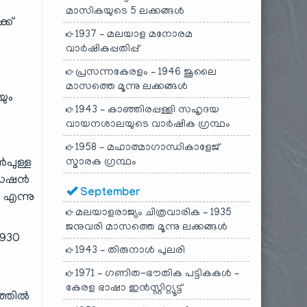
മാസികയുടെ 5 ലക്കങ്ങൾ
്ക്
1937 – മലയാള മനോരമ
വാർഷികപ്പതിപ്പ്
പ്രസന്നകേരളം – 1946 ജൂലൈ
മാസത്തെ മൂന്നു ലക്കങ്ങൾ
ും
1943 – കാഞ്ഞിരപ്പള്ളി സഹൃദയ
വായനശാലയുടെ വാർഷിക ഗ്രന്ഥം
1958 – മഹാത്മാഗാന്ധികാളേജ്
ൻപുള്ള
സ്മാരക ഗ്രന്ഥം
ൈസേഷൻ
September
 എന്നു
മലയാളരാജ്യം ചിത്രവാരിക – 1935
ജനുവരി മാസത്തെ മൂന്നു ലക്കങ്ങൾ
1930
1943 – തിരുനാൾ പുലരി
1971 – ഗണിത-ഭൗതിക പട്ടികകൾ –
കേരള ഭാഷാ ഇൻസ്റ്റിറ്റ്യൂട്ട്
ുത്തിൽ