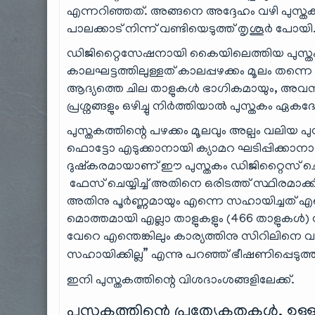
എന്നറിഞ്ഞത്. അങ്ങനെ അദ്ദേഹം വഴി പുസ്ത
പാലക്കാട് നിന്ന് വണ്ടിയെടുത്ത് തൃശൂർ പോയി. 
ഡിജിറ്റൈസേഷനായി കൈയിലെത്തിയ പുസ്തകത
കാലഘട്ടത്തിലുള്ളത് കാലപ്പഴക്കം മൂലം തന്നെ പ്
ആദ്യത്തെ ചില താളുകൾ ഭാഗികമായും, അവസാ
പ്രശ്നങ്ങളും ഒഴിച്ചു നിർത്തിയാൽ പുസ്തകം ഏകദേ
പുസ്തകത്തിന്റെ പഴക്കം മൂലവും അല്പം വലിയ 
ഫൊട്ടോ എടുക്കാനായി ക്യാമറ ഘടിപ്പിക്കാനാ
ദുഷ്കരമായാണ് ഈ പുസ്തകം ഡിജിറ്റൈസ് ചെയ
ഫേസ് ചെയ്യിച്ച് അതിനെ ഒരിടത്ത് സ്ഥിരമാ
അതിനു പൂർണ്ണമായും എന്നെ സഹായിച്ചത് 
മൊത്തമായി എല്ലാ താളുകളും (466 താളുകൾ) ഫോ
വേറെ എന്തെങ്കിലും കാര്യത്തിനു സിറിലിനെ
സഹായിക്കില്ല” എന്നു പറഞ്ഞ് ഭീഷണിപ്പെടുത്ത
ഇനി പുസ്തകത്തിന്റെ വിശദാംശങ്ങളിലേക്ക്.
പുസ്തകത്തിന്റെ പ്രത്യേകതകൾ, ഉള്ള