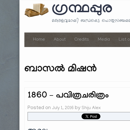
ഗ്രന്ഥപ്പുര
കേരളവുമായി ബന്ധപ്പെട്ട പൊതുസഞ്ച
Home
About
Credits
Media
List 
ബാസൽ മിഷൻ
1860 – പവിത്രചരിത്രം
Posted on
by
July 1, 2016
Shiju Alex