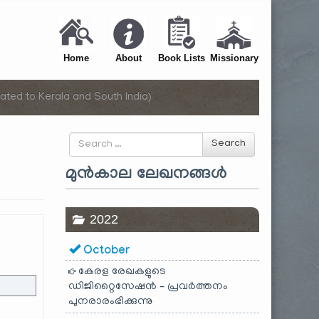
Home
About
Book Lists
Missionary
ated to Kerala and South India)
Search
Search
for
മുൻകാല ലേഖനങ്ങൾ
2022
October
കേരള രേഖകളുടെ
ഡിജിറ്റൈസേഷൻ – പ്രവർത്തനം
പുനരാരംഭിക്കുന്നു