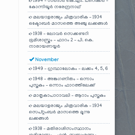
1994 – സർദാർ കെ.എം. പണിക്കർ –
കോന്നിയൂർ നരേന്ദ്രനാഥ്
മലയാളരാജ്യം ചിത്രവാരിക – 1934
ഒക്ടോബർ മാസത്തെ അഞ്ചു ലക്കങ്ങൾ
1938 – ലോവർ സെക്കണ്ടറി
ഭൂമിശാസ്ത്രം – ഫാറം 2 – പി. കെ.
നാരായണയ്യർ
November
1949 – ഗ്രന്ഥാലോകം – ലക്കം 4, 5, 6
1948 – അങ്കഗണിതം – ഒന്നാം
പുസ്തകം – ഒന്നാം ഫാറത്തിലേക്കു്
മാതൃകാപാഠാവലി – ആറാം പുസ്തകം
മലയാളരാജ്യം ചിത്രവാരിക – 1934
സെപ്റ്റംബർ മാസത്തെ മൂന്നു
ലക്കങ്ങൾ
1938 – മതിരാശിസംസ്ഥാനം