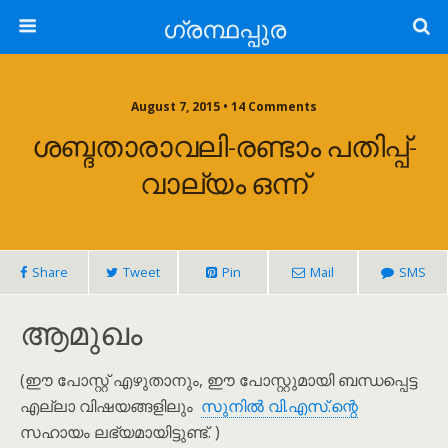
ഗ്രന്ഥപ്പുര
August 7, 2015 • 14 Comments
ശബ്ദതാരാവലി-രണ്ടാം പതിപ്പ്-
വാല്യം ഒന്ന്
Share
Tweet
Pin
Mail
SMS
ആമുഖം
(ഈ പോസ്റ്റ് എഴുതാനും, ഈ പോസ്റ്റുമായി ബന്ധപ്പെട്ട
എല്ലാ വിഷയങ്ങളിലും
സുനിൽ വി.എസ്.ന്റെ
സഹായം ലഭ്യമായിട്ടുണ്ട്. )