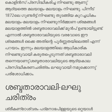
കൊളിൻസ് പ്രസിദ്ധീകരിച്ച നിഘണ്ടു ആണു്
ആദ്യത്തെ മലയാളം-മലയാളം നിഘണ്ടു. പിന്നീട്
1872ലെ ഗുണ്ടർട്ട് നിഘണ്ടു തുടങ്ങിയ കുറച്ചധികം
മലയാളം-മലയാളം നിഘണ്ടുനിർമ്മാണ ശ്രമങ്ങൾ
മലയാളത്തിൽ ശബ്ദതാരാവലിക്ക് മുൻപ് ഉണ്ടായിട്ടൂണ്ട്.
എന്നാൽ ശബ്ദതാരാവലിയുടെ വരവോടെ ഈ
ശ്രമങ്ങൾ ഒക്കെ അതിന്റെ പൂർണ്ണതയിലെത്തി എന്ന്
പറയാം. ഇന്നും മലയാളത്തിലെ ആധികാരിക
നിഘണ്ടുവായി കരുതപ്പെടുന്നത് ശബ്ദതാരാവലി
തന്നെയാണു്.ശബ്ദതാരാവലിയുടെ ആദ്യകാല
പ്രസിദ്ധീകരണചരിത്രം ലഘുവായി നമുക്കൊന്നു്
പരിശോധിക്കാം.
ശബ്ദതാരാവലി-ലഘു
ചരിത്രം
ശ്രീകണ്‌ഠേശ്വരം പദ്മനാഭപിള്ളയുടെ ഒറ്റയാൾ