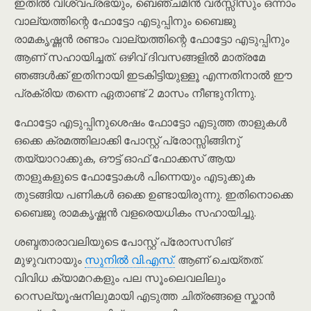
ഇതിൽ വിശ്വപ്രഭയും, ബെഞ്ചമിൻ വർസ്സീസും ഒന്നാം
വാല്യത്തിന്റെ ഫോട്ടോ എടുപ്പിനും ബൈജു
രാമകൃഷ്ണൻ രണ്ടാം വാല്യത്തിന്റെ ഫോട്ടോ എടുപ്പിനും
ആണ് സഹായിച്ചത്. ഒഴിവ് ദിവസങ്ങളിൽ മാത്രമേ
ഞങ്ങൾക്ക് ഇതിനായി ഇടകിട്ടിയുള്ളൂ എന്നതിനാൽ ഈ
പ്രക്രിയ തന്നെ ഏതാണ്ട് 2 മാസം നീണ്ടുനിന്നു.
ഫോട്ടോ എടുപ്പിനുശെഷം ഫോട്ടോ എടുത്ത താളുകൾ
ഒക്കെ ക്രമത്തിലാക്കി പോസ്റ്റ് പ്രോസ്സിങ്ങിനു്
തയ്യാറാക്കുക, ഔട്ട് ഓഫ് ഫോക്കസ് ആയ
താളുകളുടെ ഫോട്ടോകൾ പിന്നെയും എടുക്കുക
തുടങ്ങിയ പണികൾ ഒക്കെ ഉണ്ടായിരുന്നു. ഇതിനൊക്കെ
ബൈജു രാമകൃഷ്ണൻ വളരെയധികം സഹായിച്ചു.
ശബ്ദതാരാവലിയുടെ പോസ്റ്റ് പ്രോസസിങ്
മുഴുവനായും
സുനിൽ വി.എസ്.
ആണ് ചെയ്തത്.
വിവിധ ക്യാമറകളും പല സൂംലെവലിലും
റെസല്യൂഷനിലുമായി എടുത്ത ചിത്രങ്ങളെ സ്കാൻ