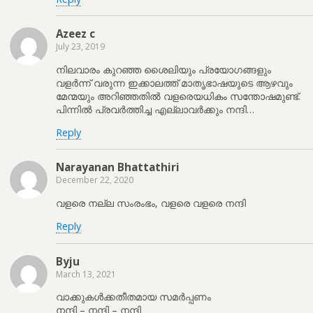
Azeez c
July 23, 2019
നിലവാരം കുറഞ്ഞ ശൈലിയും പ്രയോഗങ്ങളും
വളർന്ന് വരുന്ന ഇക്കാലത്ത് മാതൃഭാഷയുടെ ആഴവും
മേന്മയും അറിഞ്ഞതിൽ വളരെയധികം സന്തോഷമുണ്ട്.
പിന്നിൽ പ്രവർത്തിച്ച എല്ലാവർക്കും നന്ദി…
Reply
Narayanan Bhattathiri
December 22, 2020
വളരെ നല്ല സംരംഭം, വളരെ വളരെ നന്ദി
Reply
Byju
March 13, 2021
വാക്കുകൾക്കതീതമായ സമർപ്പണം
നന്ദി – നന്ദി – നന്ദി