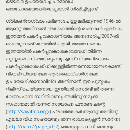
ടെയ്ലർ ഉപയോഗിച്ച് പരമാവധി
ഒരേപോലെയാക്കിയെടുക്കാൻ ശ്രമിച്ചിട്ടുണ്ട്.
ശ്രീകണ്‌ഠേശ്വരം പദ്മനാഭപിള്ള മരിക്കുന്നത് 1946-ൽ
ആണു്. അതിനാൽ അദ്ദേഹത്തിന്റെ രചനകൾ എല്ലാം
ഇന്ത്യൻ പകർപ്പവകാശനിയമം അനുസരിച്ച് 2007-ൽ
പൊതുസഞ്ചയത്തിൽ ആയി. അതേസമയം
ഇന്ത്യയിൽ പകർപ്പവകാശകാലാവധി തീർന്ന
പുസ്തകമാണിതെങ്കിലും യു.എസ്. നിയമപ്രകാരം
പകർപ്പവകാശപരിധിക്കുള്ളിൽത്തന്നെയായതുകൊണ്ട്
വിക്കിമീഡിയയിലോ ആർക്കൈവ്.ഓർഗിലോ
ഉപയോഗിക്കാനാവില്ല. അതിനാൽ ഈ പുസ്തകം
റിലീസ് ചെയ്യാനായി ഇന്ത്യൻ സെർവ്വർ തന്നെ
വേണം എന്ന സ്ഥിതി വന്നു. അതിനു് നമുക്ക്
സഹായമായി വന്നത് സായാഹ്ന ഫൗണ്ടേഷന്റെ
(
http://sayahna.org/
) പ്രവർത്തകർ ആണു്. അതിനു്
എല്ലാ വിധ സഹായവും തന്ന രാധാകൃഷ്ണൻ സാറിനു്
(
http://cvr.cc/?page_id=7
) ഞങ്ങളുടെ നന്ദി. മലയാള