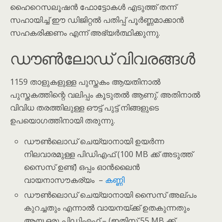
ഹൈറെസലൂഷൻ ഫോട്ടോകൾ എടുത്ത് തന്ന്
സഹായിച്ച് ഈ ഡിജിറ്റൽ പതിപ്പ് പൂർണ്ണമാക്കാൻ
സഹകരിക്കണം എന്ന് അഭ്യർത്ഥിക്കുന്നു.
ഡൗൺലോഡ് വിവരങ്ങൾ
1159 താളുകളുള്ള പുസ്തകം ആയതിനാൽ
പുസ്തകത്തിന്റെ വലിപ്പം കൂടുതൽ ആണു്. അതിനാൽ
വിവിധ തരത്തിലുള്ള ഔട്ട് പുട്ട് നിങ്ങളുടെ
ഉപയൊഗത്തിനായി തരുന്നു.
ഡൗൺലൊഡ് ചെയ്യാനായി ഉയർന്ന
നിലവാരമുള്ള പിഡിഎഫ് (100 MB ക്ക് അടുത്ത്
സൈസ് ഉണ്ട്) ഒപ്പം ഓൻലൈൻ
വായനാസൗകര്യം –
കണ്ണി
ഡൗൺലൊഡ് ചെയ്യാനായി സൈസ് അല്പം
കുറച്ചതും എന്നാൽ വായനയ്ക്ക് ഉതകുന്നതും
ആയ ഒരു പിഡിഎഫ് – (ഇതിനു് 55 MB ക്ക്