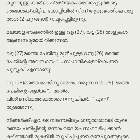
കുറവുള്ള കാര്യം പ്രത്യേകം രെഖപ്പെടുത്തട്ടെ.
ഞങ്ങൾക്ക് കിട്ടിയ കോപ്പിയിൽ നിന്ന് ആമുഖത്തിലെ ഒരു
താൾ (2 പുറങ്ങൾ) നഷ്ടപ്പെട്ടിരുന്നു.
മലയാള അക്കത്തിൽ ഉള്ള ൨൭ (27), ൨൮ (28) താളുകൾ
ആണുനഷ്ടമായിരിക്കുന്നത്.
൨൭ (27)മത്തെ പേജിനു മുൻപുള്ള ൨൬ (26) മത്തെ
പേജിന്റെ അവസാനം “…..സംഗതികളെല്ലാം ഈ
പുസ്തക” എന്നാണു്.
൨൮ (28)മത്തെ പേജിനു ശെഷം വരുന്ന ൨൯ (29) മത്തെ
പേജിന്റെ ആദ്യം “….മാത്രം
വിശ്വസിക്കത്തക്കതാണെന്നു ചിലർ….” എന്ന്
തുടങ്ങുന്നു.
നിങ്ങൾക്ക് എവിടെ നിന്നെങ്കിലും ശബ്ദതാരാവലിയുടെ
രണ്ടാം പതിപ്പിന്റെ ഒന്നാം വാല്യം സംഘടിപ്പിക്കാൻ
കഴിഞ്ഞാൽ മുകളിൽ സൂചിപ്പിച്ച ഈ രണ്ട്പുറങ്ങളുടെ