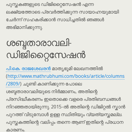
പുസ്തകങ്ങളുടെ ഡിജിറ്റൈസേഷൻ എന്ന
ലക്ഷ്യത്തോടെ പ്രവർത്തിക്കുന്ന സായാഹ്നയുമായി
ചേർന്ന് സഹകരിക്കാൻ സാധിച്ചതിൽ ഞങ്ങൾ
അഭിമാനിക്കുന്നു.
ശബ്ദതാരാവലി-
ഡിജിറ്റൈസേഷൻ
പി.കെ. രാജശേഖരൻ
മാതൃഭൂമി ലേഖനത്തിൽ
(
http://www.mathrubhumi.com/books/article/columns
/2809/
) ചൂണ്ടി കാണിക്കുന്ന പോലെ
ശബ്ദതാരാവലിയുടെ നിർമ്മാണം, അതിന്റെ
പ്രസിദ്ധീകരണം ഇതൊക്കെ വളരെ പ്രതിബന്ധങ്ങൾ
നിറഞ്ഞതായിരുന്നു. 2015-ൽ അതിന്റെ ഡിജിറ്റൽ സ്കാൻ
പുറത്ത് വിടുമ്പോൾ ഉള്ള സ്ഥിതിയും വ്യത്യസ്തമല്ല.
പുസ്തകത്തിന്റെ വലിപ്പം തന്നെ ആണ് ഇതിന്റെ പ്രധാന
കാരണം.