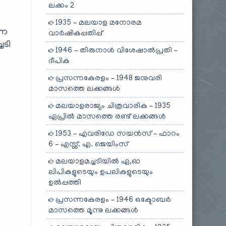
ലക്കം 2
1935 – മലയാള മനോരമ
്ന
വാർഷികപ്പതിപ്പ്
ചടി
1946 – തിരുനാൾ വിശേഷാൽപ്രതി –
ദീപിക
പ്രസന്നകേരളം – 1948 ജനുവരി
മാസത്തെ ലക്കങ്ങൾ
മലയാളരാജ്യം ചിത്രവാരിക – 1935
ഏപ്രിൽ മാസത്തെ രണ്ട് ലക്കങ്ങൾ
1953 – എവരിഡേ സയൻസ് – ഫാറം
6 – എസ്സ്. എ. ജെയിംസ്
മലയാളമച്ചടിയിൽ ഏ,ഓ
ലിപികളുടെയും ഉപലികളുടെയും
ഉൽപ്പത്തി
പ്രസന്നകേരളം – 1946 ഒക്ടോബർ
മാസത്തെ മൂന്നു ലക്കങ്ങൾ