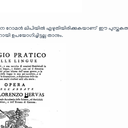
ഥന റോമൻ ലിപിയിൽ എഴുതിയിരിക്കുകയാണ് ഈ പുസ്തകത്
ഉപയോഗിച്ചിട്ടല്ല താനും.