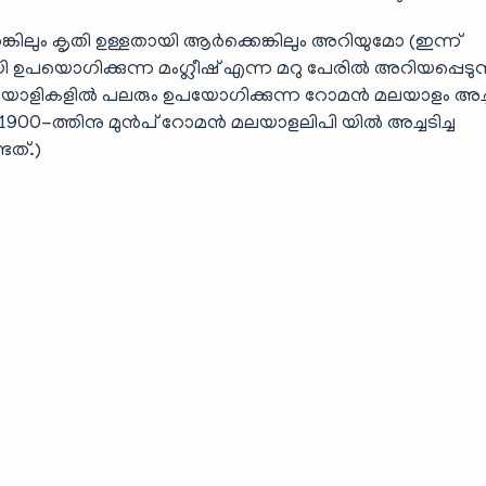
ലും കൃതി ഉള്ളതായി ആർക്കെങ്കിലും അറിയുമോ (ഇന്ന്
ൊഗിക്കുന്ന മംഗ്ലീഷ് എന്ന മറു പേരിൽ അറിയപ്പെടുന
ാളികളിൽ പലരും ഉപയോഗിക്കുന്ന റോമൻ മലയാളം അച്
ഞത് 1900-ത്തിനു മുൻപ് റോമൻ മലയാളലിപി യിൽ അച്ചടിച്ച
ടത്.)