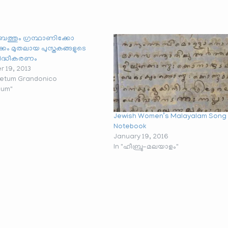
തും ഗ്രന്ഥാണിക്കോ
കം മുതലായ പുസ്തകങ്ങളുടെ
ിദ്ധീകരണം
 19, 2013
betum Grandonico
cum"
Jewish Women’s Malayalam Song
Notebook
January 19, 2016
In "ഹീബ്രു-മലയാളം"