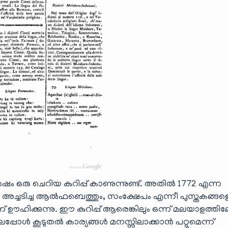
ശേഷം ഒരു ചെറിയ കുറിപ്പ് കാണുന്നുണ്ട്. അതിൽ 1772 എന്ന
ച്ചടിച്ച ആൽഫബെത്തും, സംക്ഷേപം എന്നീ പുസ്തകങ്ങള
ന് ഊഹിക്കുന്നു. ഈ കുറിപ്പ് ആരെങ്കിലും ഒന്ന് മലയാളത്ത
പോൾ കൂടുതൽ കാര്യങ്ങൾ മനസ്സിലാക്കാൻ പറ്റുമെന്ന്