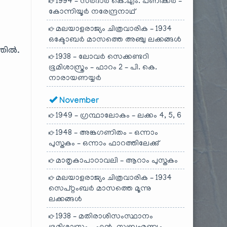
1994 – സർദാർ കെ.എം. പണിക്കർ –
കോന്നിയൂർ നരേന്ദ്രനാഥ്
മലയാളരാജ്യം ചിത്രവാരിക – 1934
ഒക്ടോബർ മാസത്തെ അഞ്ചു ലക്കങ്ങൾ
തിൽ.
1938 – ലോവർ സെക്കണ്ടറി
ഭൂമിശാസ്ത്രം – ഫാറം 2 – പി. കെ.
നാരായണയ്യർ
November
1949 – ഗ്രന്ഥാലോകം – ലക്കം 4, 5, 6
1948 – അങ്കഗണിതം – ഒന്നാം
പുസ്തകം – ഒന്നാം ഫാറത്തിലേക്കു്
മാതൃകാപാഠാവലി – ആറാം പുസ്തകം
മലയാളരാജ്യം ചിത്രവാരിക – 1934
സെപ്റ്റംബർ മാസത്തെ മൂന്നു
ലക്കങ്ങൾ
1938 – മതിരാശിസംസ്ഥാനം