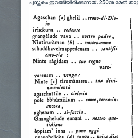
പുസ്തകം ഇറങ്ങിയിരിക്കുന്നത്. 250നു മേൽ ത