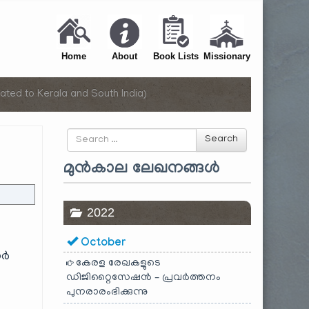
Home
About
Book Lists
Missionary
ated to Kerala and South India)
Search
Search
for
മുൻകാല ലേഖനങ്ങൾ
2022
October
ാർ
കേരള രേഖകളുടെ
ഡിജിറ്റൈസേഷൻ – പ്രവർത്തനം
പുനരാരംഭിക്കുന്നു