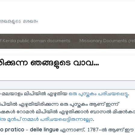
Skip
to
യരേഖകളുടെ ശേഖരം
content
of Kerala public domain documents
Missionary Documents (rel
ക്കുന്ന ഞങ്ങളുടെ വാവ…
ി-മലയാളം ലിപിയിൽ എഴുതിയ
ഒരു പുസ്തകം പരിചയപ്പെട്ടു
.
പിയിൽ എഴുതിയിരിക്കുന്ന ഒരു പുസ്തകം ആണ് ഇന്ന്
യിലെ ഭാഷകൾ റോമൻ ലിപിയിൽ എഴുതിക്കാൻ ബാസൽ മിഷൻക
നു മുൻപ് നമ്മൾ പരിചയപ്പെട്ടിരുന്നല്ലോ
.
o pratico – delle lingue
എന്നാണ്. 1787-ൽ ആണ് ഈ