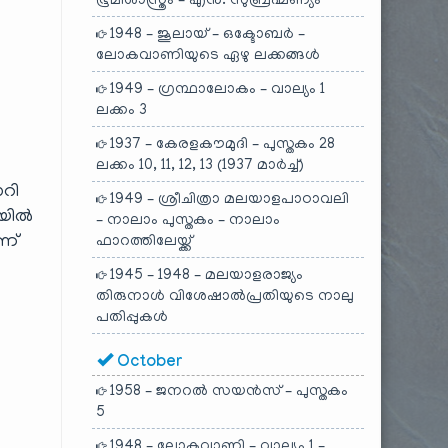
ഭൂമിശാസ്ത്രം – എൻ. സുബ്രഹ്മണ്യം
1948 – ജൂലായ് – ഒക്ടോബർ –
ലോകവാണിയുടെ ഏഴു ലക്കങ്ങൾ
1949 – ഗ്രന്ഥാലോകം – വാല്യം 1
ലക്കം 3
1937 – കേരളകൗമുദി – പുസ്തകം 28
ലക്കം 10, 11, 12, 13 (1937 മാർച്ച്)
ാറി
1949 – ശ്രീചിത്രാ മലയാളപാഠാവലി
ിയിൽ
– നാലാം പുസ്തകം – നാലാം
ന്
ഫാറത്തിലേയ്ക്ക്
1945 – 1948 – മലയാളരാജ്യം
തിരുനാൾ വിശേഷാൽപ്രതിയുടെ നാലു
പതിപ്പുകൾ
October
1958 – ജനറൽ സയൻസ് – പുസ്തകം
5
1948 – ലോകവാണി – വാല്യം 1 –