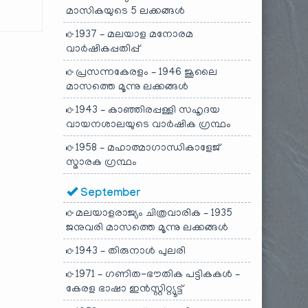
മാസികയുടെ 5 ലക്കങ്ങൾ
1937 – മലയാള മനോരമ
വാർഷികപ്പതിപ്പ്
പ്രസന്നകേരളം – 1946 ജൂലൈ
മാസത്തെ മൂന്നു ലക്കങ്ങൾ
1943 – കാഞ്ഞിരപ്പള്ളി സഹൃദയ
വായനശാലയുടെ വാർഷിക ഗ്രന്ഥം
1958 – മഹാത്മാഗാന്ധികാളേജ്
സ്മാരക ഗ്രന്ഥം
September
മലയാളരാജ്യം ചിത്രവാരിക – 1935
ജനുവരി മാസത്തെ മൂന്നു ലക്കങ്ങൾ
1943 – തിരുനാൾ പുലരി
1971 – ഗണിത-ഭൗതിക പട്ടികകൾ –
കേരള ഭാഷാ ഇൻസ്റ്റിറ്റ്യൂട്ട്