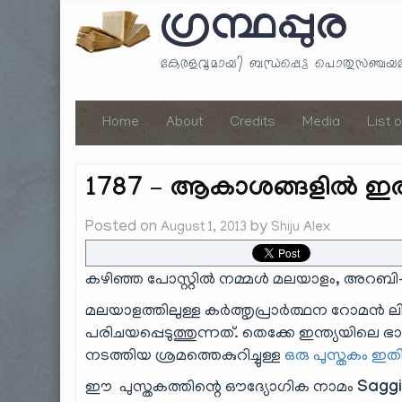
ഗ്രന്ഥപ്പുര
കേരളവുമായി ബന്ധപ്പെട്ട പൊതുസഞ്ച
Home
About
Credits
Media
List 
1787 – ആകാശങ്ങളിൽ ഇരി
Posted on
by
August 1, 2013
Shiju Alex
കഴിഞ്ഞ പോസ്റ്റിൽ നമ്മൾ മലയാളം, അറബ
മലയാളത്തിലുള്ള കർത്തൃപ്രാർത്ഥന റോമൻ ലി
പരിചയപ്പെടുത്തുന്നത്. തെക്കേ ഇന്ത്യ
നടത്തിയ ശ്രമത്തെകുറിച്ചുള്ള
ഒരു പുസ്തകം ഇതി
ഈ പുസ്തകത്തിന്റെ ഔദ്യോഗിക നാമം
Saggi