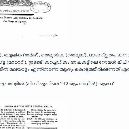
തമുലിക (തമിഴ്), തെലുങിക (തെലുങ്ക്), സംസ്കൃതം, കന
ട്ട (മാറാഠി), തുടങ്ങി കുറച്ചധികം ഭാഷകളിലെ റോമൻ ലിപ
ൽ മലയാളം എന്തിനാണ് ആദ്യം കൊടുത്തിരിക്കുന്നത് എന്
138 ആം താളിൽ (പിഡിഎഫിലെ 142ആം താളിൽ) ആണ്.