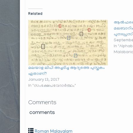
Related
ആൽഫബെത്
മലബാറിക്
പുനഃപ്രസ
September
In "Alpha
Malabari
മലയാള ലിപി അച്ചടിച്ച ആദ്യത്തെ പുസ്തകം
ഏതാണ്?
January 13, 2017
In "സംക്ഷേപവേദാർത്ഥം"
Comments
comments
Roman Malayalam