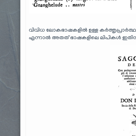
വിവിധ ലോകഭാഷകളിൽ ഉള്ള കർത്തൃപ്രാർത്
എന്നാൽ അതത് ഭാഷകളിലെ ലിപികൾ ഇതിനായി 