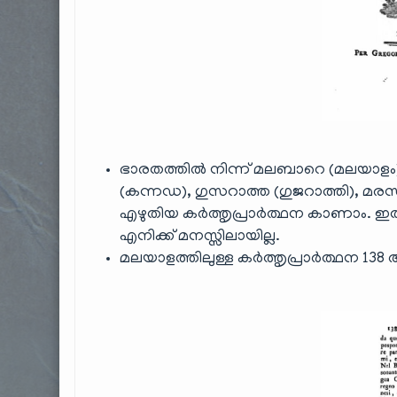
ഭാരതത്തിൽ നിന്ന് മലബാറെ (മലയാളം), 
(കന്നഡ), ഗുസറാത്ത (ഗുജറാത്തി), മരസ്
എഴുതിയ കർത്തൃപ്രാർത്ഥന കാണാം. ഇതി
എനിക്ക് മനസ്സിലായില്ല.
മലയാളത്തിലുള്ള കർത്തൃപ്രാർത്ഥന 