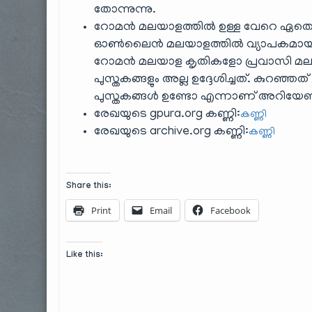
തോന്നുന്നു.
റോമൻ മലയാളത്തിൽ ഉള്ള വേറെ ഏതെങ്കി
ഓൺലൈൻ മലയാളത്തിൽ വ്യാപകമായി ഉപയ
റോമൻ മലയാള കൃതികളോ പ്രവാസി മലയ
പുസ്തകങ്ങളും അല്ല ഉദ്ദേശിച്ചത്. കുറഞ്
പുസ്തകങ്ങൾ ഉണ്ടോ എന്നാണ് അറിയേണ്
രേഖയുടെ gpura.org കണ്ണി:
കണ്ണി
രേഖയുടെ archive.org കണ്ണി:
കണ്ണി
Share this:
Print
Email
Facebook
Like this: