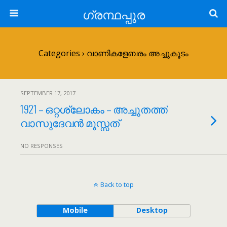
ഗ്രന്ഥപ്പുര
Categories ›
വാണികളേബരം അച്ചുകൂടം
SEPTEMBER 17, 2017
1921 – ഒറ്റശ്ലോകം – അച്ചുതത്ത്
വാസുദേവൻ മൂസ്സത്
NO RESPONSES
Back to top
Mobile
Desktop