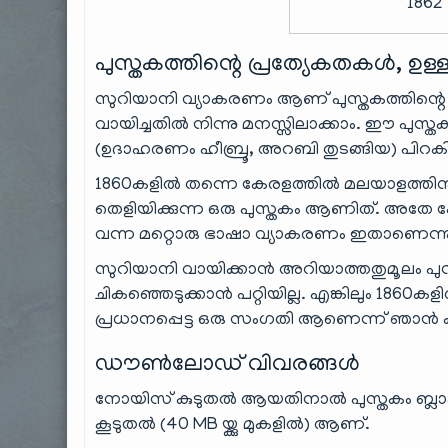
1862 
പുസ്തകത്തിന്റെ പ്രത്യേകതകൾ, ഉള്ള
സുറിയാനി വ്യാകരണം ആണ് പുസ്തകത്തിന്റെ ഉള
വായിച്ചതിൽ നിന്നു മനസ്സിലാക്കാം. ഈ പുസ്തകത
(ഉദാഹരണം ഹീബ്രൂ, അറബി തുടങ്ങിയ) പിറകി
1860കളിൽ തന്നെ കേരളത്തിൽ മലയാളത്തിനു പുറമേ
തെളിയിക്കുന്ന ഒരു പുസ്തകം ആണിത്. അതേ
വന്ന മറ്റൊരു ഭാഷാ വ്യാകരണം ഇതാണെന്നു 
സുറിയാനി വായിക്കാൻ അറിയാത്തതുമൂലം പുസ്ത
ചികഞ്ഞെടുക്കാൻ പറ്റിയില്ല. എങ്കിലും 1860കള
പ്രധാനപ്പെട്ട ഒരു സംഗതി ആണെന്ന് ഞാൻ കര
ഡൗൺലോഡ് വിവരങ്ങൾ
നോയിസ് കുടുതൽ ആയതിനാൽ പുസ്തകം ബ്ലാക്
കൂടുതൽ (40 MB യ്ക്കു മുകളിൽ) ആണ്.