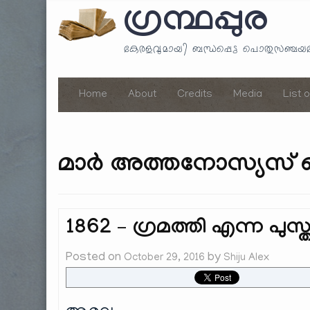
ഗ്രന്ഥപ്പുര
കേരളവുമായി ബന്ധപ്പെട്ട പൊതുസഞ്ച
Home
About
Credits
Media
List 
മാർ അത്തനോസ്യസ് മ
1862 – ഗ്രമത്തി എന്ന പുസ
Posted on
by
October 29, 2016
Shiju Alex