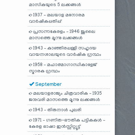
മാസികയുടെ 5 ലക്കങ്ങൾ
1937 – മലയാള മനോരമ
വാർഷികപ്പതിപ്പ്
പ്രസന്നകേരളം – 1946 ജൂലൈ
മാസത്തെ മൂന്നു ലക്കങ്ങൾ
1943 – കാഞ്ഞിരപ്പള്ളി സഹൃദയ
വായനശാലയുടെ വാർഷിക ഗ്രന്ഥം
1958 – മഹാത്മാഗാന്ധികാളേജ്
സ്മാരക ഗ്രന്ഥം
September
മലയാളരാജ്യം ചിത്രവാരിക – 1935
ജനുവരി മാസത്തെ മൂന്നു ലക്കങ്ങൾ
1943 – തിരുനാൾ പുലരി
1971 – ഗണിത-ഭൗതിക പട്ടികകൾ –
കേരള ഭാഷാ ഇൻസ്റ്റിറ്റ്യൂട്ട്