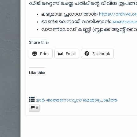
ഡിജിറ്റൈസ് ചെയ്ത പതിപ്പിന്റെ വിവിധ രൂപങ്ങ
ലഭ്യമായ പ്രധാന താൾ:
https://archive.
ഓൺലൈനായി വായിക്കാൻ:
ഓൺലൈൻ 
ഡൗൺലോഡ് കണ്ണി (ബ്ലാക്ക് ആന്റ് വൈറ്
Share this:
Print
Email
Facebook
Like this:
മാർ അത്തനോസ്യസ് മെത്രാപോലിത്ത
0