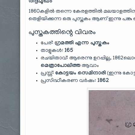
ആമുഖം
1860കളിൽ തന്നെ കേരളത്തിൽ മലയാളത്തിനു പുറമേ
തെളിയിക്കുന്ന ഒരു പുസ്തകം ആണ് ഇന്നു പങ്കു വ
പുസ്തകത്തിന്റെ വിവരം
പേര്:
ഗ്രമത്തി എന്ന പുസ്തകം
താളുകൾ:
165
രചയിതാവ്: ആരെന്നു ഉറപ്പില്ല, 1862ല
മെത്രാപോലിത്ത
ആവാം
പ്രസ്സ്:
കോട്ടയം സെമിനാരി
(ഇന്നു കോട
പ്രസിദ്ധീകരണ വർഷം:
1862