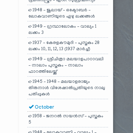
ഭൂമിശാസ്ത്രം – എൻ. സുബ്രഹ്മണ്യം
1948 – ജൂലായ് – ഒക്ടോബർ –
ലോകവാണിയുടെ ഏഴു ലക്കങ്ങൾ
1949 – ഗ്രന്ഥാലോകം – വാല്യം 1
ലക്കം 3
1937 – കേരളകൗമുദി – പുസ്തകം 28
ലക്കം 10, 11, 12, 13 (1937 മാർച്ച്)
1949 – ശ്രീചിത്രാ മലയാളപാഠാവലി
– നാലാം പുസ്തകം – നാലാം
ഫാറത്തിലേയ്ക്ക്
1945 – 1948 – മലയാളരാജ്യം
തിരുനാൾ വിശേഷാൽപ്രതിയുടെ നാലു
പതിപ്പുകൾ
October
1958 – ജനറൽ സയൻസ് – പുസ്തകം
5
1948 – ലോകവാണി – വാല്യം 1 –