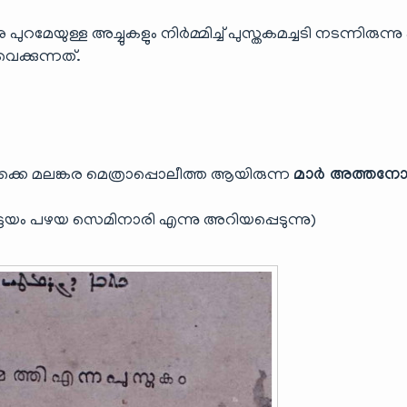
യുള്ള അച്ചുകളും നിർമ്മിച്ച് പുസ്തകമച്ചടി നടന്നിരുന്നു
െക്കുന്നത്.
ൊക്കെ മലങ്കര മെത്രാപ്പൊലീത്ത ആയിരുന്ന
മാർ അത്തനോ
്ടയം പഴയ സെമിനാരി എന്നു അറിയപ്പെടുന്നു)