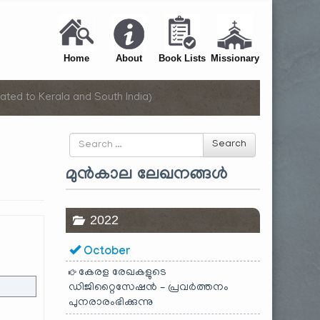
Home
About
Book Lists
Missionary
ated to Kerala and South India)
Search
Search
for
മുൻകാല ലേഖനങ്ങൾ
2022
October
കേരള രേഖകളുടെ
ഡിജിറ്റൈസേഷൻ – പ്രവർത്തനം
പുനരാരംഭിക്കുന്നു