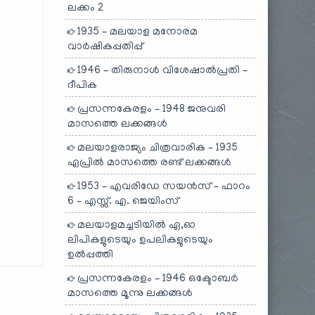
ലക്കം 2
1935 – മലയാള മനോരമ
വാർഷികപ്പതിപ്പ്
1946 – തിരുനാൾ വിശേഷാൽപ്രതി –
ദീപിക
പ്രസന്നകേരളം – 1948 ജനുവരി
മാസത്തെ ലക്കങ്ങൾ
മലയാളരാജ്യം ചിത്രവാരിക – 1935
ഏപ്രിൽ മാസത്തെ രണ്ട് ലക്കങ്ങൾ
1953 – എവരിഡേ സയൻസ് – ഫാറം
6 – എസ്സ്. എ. ജെയിംസ്
മലയാളമച്ചടിയിൽ ഏ,ഓ
ലിപികളുടെയും ഉപലികളുടെയും
ഉൽപ്പത്തി
പ്രസന്നകേരളം – 1946 ഒക്ടോബർ
മാസത്തെ മൂന്നു ലക്കങ്ങൾ