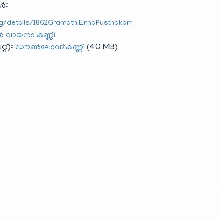
ൾ:
org/details/1862GramathiEnnaPusthakam
വായനാ കണ്ണി
റ്):
(40 MB)
ഡൗൺലോഡ് കണ്ണി