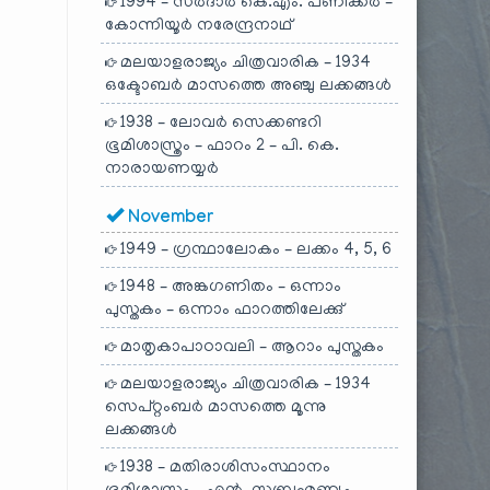
1994 – സർദാർ കെ.എം. പണിക്കർ –
കോന്നിയൂർ നരേന്ദ്രനാഥ്
മലയാളരാജ്യം ചിത്രവാരിക – 1934
ഒക്ടോബർ മാസത്തെ അഞ്ചു ലക്കങ്ങൾ
1938 – ലോവർ സെക്കണ്ടറി
ഭൂമിശാസ്ത്രം – ഫാറം 2 – പി. കെ.
നാരായണയ്യർ
November
1949 – ഗ്രന്ഥാലോകം – ലക്കം 4, 5, 6
1948 – അങ്കഗണിതം – ഒന്നാം
പുസ്തകം – ഒന്നാം ഫാറത്തിലേക്കു്
മാതൃകാപാഠാവലി – ആറാം പുസ്തകം
മലയാളരാജ്യം ചിത്രവാരിക – 1934
സെപ്റ്റംബർ മാസത്തെ മൂന്നു
ലക്കങ്ങൾ
1938 – മതിരാശിസംസ്ഥാനം